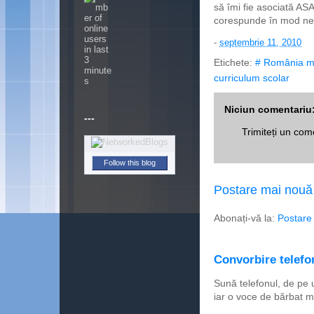
să îmi fie asociată ASA
corespunde în mod n
-
septembrie 11, 2010
Etichete:
# România m
curriculum scolar
Niciun comentariu
---
Trimiteți un com
Follow this blog
Postare mai nouă
Abonați-vă la:
Postare
Convorbire telefon
Sună telefonul, de pe 
iar o voce de bărbat m