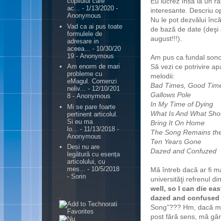
Eu lucrez însă la un r
copilului care
ac...
- 1/13/2020
-
interesante. Descriu opi
Anonymous
Nu le pot dezvălui înc
Vad ca ai pus toate
de bază de date (deşi o
formulele de
august!!!).
adresare in
aceea...
- 10/30/20
19
- Anonymous
Am pus ca fundal sonor
Să vezi ce potrivire apa
Am enorm de mari
probleme cu
melodii:
eMagul. Comenzi
Bad Times, Good Tim
neliv...
- 12/10/201
Gallows Pole
8
- Anonymous
In My Time of Dying
Mi se pare foarte
What Is And What Sho
pertinent articolul.
Si eu ma
Bring It On Home
lo...
- 11/13/2018
-
The Song Remains th
Anonymous
Ten Years Gone
Deși nu are
Dazed and Confuzed
legătură cu esența
articolului, cu
mes...
- 10/5/2018
Mă întreb dacă ar fi mai
- Sorin
universităţi refrenul di
well, so I can die ea
.
dazed and confused f
Song”??? Hm, dacă mă u
post fără sens, mă gân