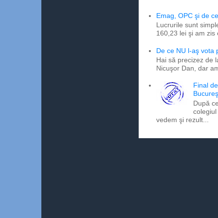
Emag, OPC şi de ce 
Lucrurile sunt simpl
160,23 lei şi am zis
De ce NU l-aş vota
Hai să precizez de l
Nicuşor Dan, dar am
Final d
Bucureş
După ce
colegiul
vedem şi rezult...