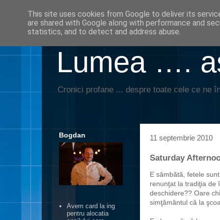
This site uses cookies from Google to deliver its servic
are shared with Google along with performance and secu
statistics, and to detect and address abuse.
Lumea …. aş
Cronici profane ... despre toate cele ce ne în
Bogdan
11 septembrie 2010
Saturday Afterno
E sâmbătă, fetele sunt
renunţat la tradiţia de
deschidere?? Oare chi
simţământul că la şcoal
Avem card la ing
pentru alocatia