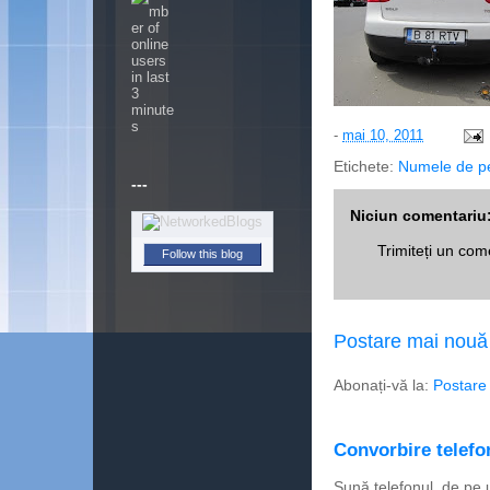
-
mai 10, 2011
Etichete:
Numele de p
---
Niciun comentariu
Trimiteți un com
Follow this blog
Postare mai nouă
Abonați-vă la:
Postare
Convorbire telefon
Sună telefonul, de pe 