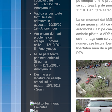
pe timnpul iernii e pre
copilului care
ac...
- 1/13/2020
-
se scurtează şi de prin
Anonymous
11:10. Deh, ţară sărac
Vad ca ai pus toate
formulele de
La un moment dat Măl
adresare in
uit pe geam şi iată ce
aceea...
- 10/30/20
19
- Anonymous
automobilul alb pe car
ambele plătite la ADP ş
Am enorm de mari
probleme cu
schimb, aşa cum se ved
eMagul. Comenzi
numeroase locuri libere
neliv...
- 12/10/201
libertatea mea de a p
8
- Anonymous
RTV.
Mi se pare foarte
pertinent articolul.
Si eu ma
lo...
- 11/13/2018
-
Anonymous
Deși nu are
legătură cu esența
articolului, cu
mes...
- 10/5/2018
- Sorin
.