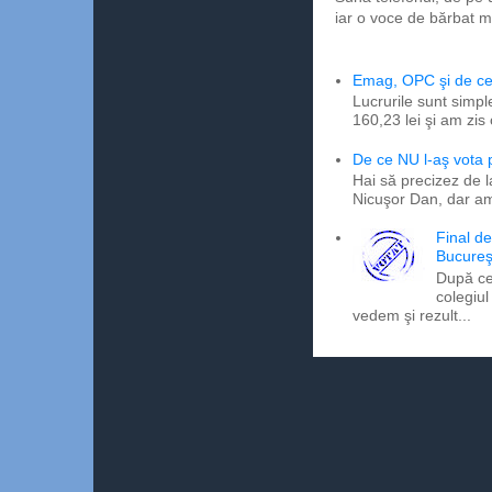
iar o voce de bărbat m
Emag, OPC şi de ce 
Lucrurile sunt simpl
160,23 lei şi am zis
De ce NU l-aş vota
Hai să precizez de l
Nicuşor Dan, dar am
Final d
Bucureş
După ce
colegiul
vedem şi rezult...