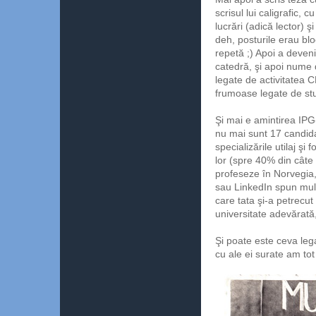
scrisul lui caligrafic, 
lucrări (adică lector)
deh, posturile erau bl
repetă ;) Apoi a deveni
catedră, şi apoi nume 
legate de activitatea C
frumoase legate de stu
Şi mai e amintirea IP
nu mai sunt 17 candidaţ
specializările utilaj şi
lor (spre 40% din câte
profeseze în Norvegia
sau LinkedIn spun mul
care tata şi-a petrecu
universitate adevărată
Şi poate este ceva lega
cu ale ei surate am to