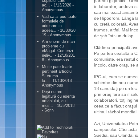
păreau gigantice. Urca
copilului care
ac...
- 1/13/2020
-
în laborator, undeva su
Anonymous
sau mai exact ansamblul
Vad ca ai pus toate
de Hipodrom. Lângă lab
formulele de
cu cretă colorată. Ave
adresare in
frumos, altfel. Mai înco
aceea...
- 10/30/20
19
- Anonymous
de şah într-un dulap.
Am enorm de mari
probleme cu
Clădirea principală av
eMagul. Comenzi
Pe partea cealaltă a Că
neliv...
- 12/10/201
comuniste, era restul 
8
- Anonymous
încolo, către oraş, se 
Mi se pare foarte
pertinent articolul.
Si eu ma
IPG-ul, cum se numea pe
lo...
- 11/13/2018
-
schimbe din nou numele,
Anonymous
18 candidaţi pe un loc.
Deși nu are
prin oraş fără să îl sa
legătură cu esența
colaboratori, toţi ingin
articolului, cu
mes...
- 10/5/2018
ceea ce a făcut oraşul
- Sorin
ultimul război mondial.
.
Azi, Universitatea Petro
campusului. Căci asta 
Suedia, sau Olanda, sa