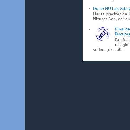
De ce NU l-aş vota
Hai să precizez de l
Nicuşor Dan, dar am
Final d
Bucureş
După ce
colegiul
vedem şi rezult...