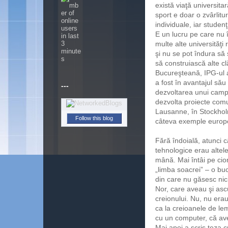
există viaţă universita
sport e doar o zvârlitu
individuale, iar studenţ
E un lucru pe care nu î
multe alte universităţi
şi nu se pot îndura să
să construiască alte cl
Bucureşteană, IPG-ul a 
a fost în avantajul său 
---
dezvoltarea unui campu
dezvolta proiecte comu
Lausanne, în Stockholm
Follow this blog
câteva exemple europ
Fără îndoială, atunci c
tehnologice erau altele
mână. Mai întâi pe cio
„limba soacrei” – o buc
din care nu găsesc nic
Nor, care aveau şi ascu
creionului. Nu, nu era
ca la creioanele de le
cu un computer, că ave
Mai apoi a scris teza c