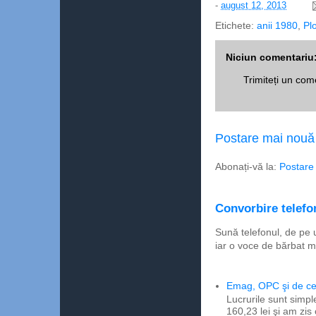
-
august 12, 2013
Etichete:
anii 1980
,
Plo
Niciun comentariu
Trimiteți un com
Postare mai nouă
Abonați-vă la:
Postare
Convorbire telefon
Sună telefonul, de pe 
iar o voce de bărbat m
Emag, OPC şi de ce 
Lucrurile sunt simpl
160,23 lei şi am zis