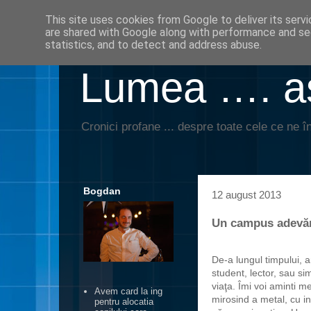
This site uses cookies from Google to deliver its servi
are shared with Google along with performance and sec
statistics, and to detect and address abuse.
Lumea …. aş
Cronici profane ... despre toate cele ce ne în
Bogdan
12 august 2013
Un campus adevăra
De-a lungul timpului, a
student, lector, sau si
viaţa. Îmi voi aminti m
Avem card la ing
mirosind a metal, cu in
pentru alocatia