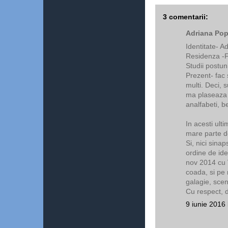
3 comentarii:
Adriana Pop
Identitate- A
Residenza -F
Studii postun
Prezent- fac 
multi. Deci,
ma plaseaza a
analfabeti, b
In acesti ulti
mare parte d
Si, nici sina
ordine de ide
nov 2014 cu V
coada, si pe 
galagie, scen
Cu respect, d
9 iunie 2016 