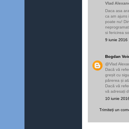
Vlad Alexan
Daca asa arat
ca am ajuns 
poate nu! Din
neprogramata
si fericirea s
9 iunie 2016 
Bogdan Voi
@Vlad Alexa
Dacă vă referi
greșit cu sig
părerea și at
Dacă vă refer
vă adresați 
10 iunie 201
Trimiteți un com