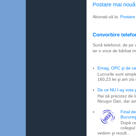
Postare mai nouă
Abonați-vă la:
Postare
Convorbire telefon
Sună telefonul, de pe 
iar o voce de bărbat m
Emag, OPC şi de ce 
Lucrurile sunt simpl
160,23 lei şi am zis
De ce NU l-aş vota
Hai să precizez de l
Nicuşor Dan, dar am
Final d
Bucureş
După ce
colegiul
vedem şi rezult...