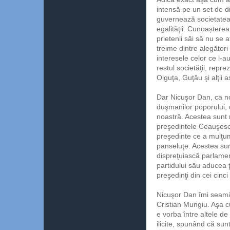
intensă pe un set de di
guvernează societatea 
egalităţii. Cunoașterea
prietenii săi să nu se a
treime dintre alegători 
interesele celor ce l-
restul societăţii, rep
Olguţa, Guţău şi alţii
Dar Nicuşor Dan, ca noi 
duşmanilor poporului, d
noastră. Acestea sunt 
preşedintele Ceauşesc
preşedinte ce a mulţumi
panseluţe. Acestea sun
dispreţuiască parlament
partidului său aducea ţ
preşedinţi din cei cin
Nicuşor Dan îmi seamăn
Cristian Mungiu. Aşa c
e vorba între altele d
ilicite, spunând că sun