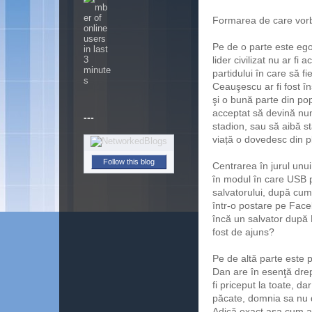
Formarea de care vorb
Pe de o parte este eg
lider civilizat nu ar fi 
partidului în care să fi
Ceauşescu ar fi fost în
şi o bună parte din pop
acceptat să devină nu
---
stadion, sau să aibă st
viață o dovedesc din pl
Follow this blog
Centrarea în jurul unu
în modul în care USB
salvatorului, după cu
într-o postare pe Fac
încă un salvator după
fost de ajuns?
Pe de altă parte este 
Dan are în esenţă dre
fi priceput la toate, d
păcate, domnia sa nu 
Adică exact aşa cum a 