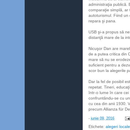
administraţia publică. B
comparaţie simplă, ar
autoturismul. Fiind un 
repara şi pana.
USB şi-a propus să ne s
distanţă mare de la inten
Nicuşor Dan are marele
de a putea critica din C
mare să nu se erodeze 
suficient pentru a dezv
scor bun la alegerile 
Dar la fel de posibil e
repetat. Tineri, educaţ
într-o lume în care cei
confruntându-se cu un
cu cea din anii 1930.
precum Allianza für De
-
iunie 09, 2016
Etichete:
alegeri local