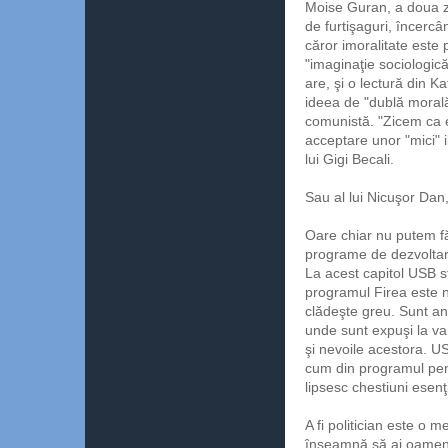
Moise Guran, a doua zi
de furtişaguri, încercâ
căror imoralitate este 
"imaginaţie sociologică
are, şi o lectură din 
ideea de "dublă morală
comunistă. "Zicem ca e
acceptare unor "mici" i
lui Gigi Becali.
Sau al lui Nicuşor Da
Oare chiar nu putem f
programe de dezvolta
La acest capitol USB st
programul Firea este 
clădeşte greu. Sunt ani
unde sunt expuşi la var
şi nevoile acestora. US
cum din programul pent
lipsesc chestiuni esen
A fi politician este o 
înseamnă să ai oameni p