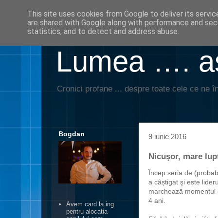
This site uses cookies from Google to deliver its servic
are shared with Google along with performance and secu
statistics, and to detect and address abuse.
Lumea …. aş
Cronici profane ... despre toate cele ce ne în
Bogdan
9 iunie 2016
Nicuşor, mare lup
Încep seria de (probabi
a câștigat şi este lide
marchează momentul el
4 ani.
Avem card la ing
pentru alocatia