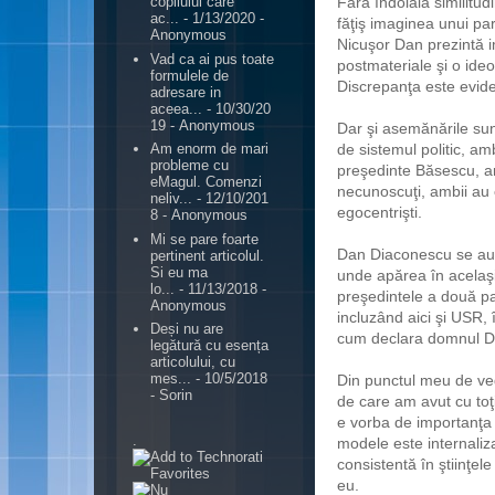
Fără îndoială similitu
copilului care
ac...
- 1/13/2020
-
făţiş imaginea unui pa
Anonymous
Nicuşor Dan prezintă i
Vad ca ai pus toate
postmateriale şi o ide
formulele de
Discrepanţa este evide
adresare in
aceea...
- 10/30/20
19
- Anonymous
Dar şi asemănările sunt
de sistemul politic, am
Am enorm de mari
probleme cu
preşedinte Băsescu, a
eMagul. Comenzi
necunoscuţi, ambii au 
neliv...
- 12/10/201
egocentrişti.
8
- Anonymous
Mi se pare foarte
Dan Diaconescu se aut
pertinent articolul.
Si eu ma
unde apărea în acelaşi
lo...
- 11/13/2018
-
preşedintele a două part
Anonymous
incluzând aici şi USR,
Deși nu are
cum declara domnul Da
legătură cu esența
articolului, cu
mes...
- 10/5/2018
Din punctul meu de ved
- Sorin
de care am avut cu toţi
e vorba de importanţa 
.
modele este internaliza
consistentă în ştiinţele
eu.