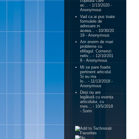
copilului care
ac...
- 1/13/2020
-
Anonymous
Vad ca ai pus toate
formulele de
adresare in
aceea...
- 10/30/20
19
- Anonymous
Am enorm de mari
probleme cu
eMagul. Comenzi
neliv...
- 12/10/201
8
- Anonymous
Mi se pare foarte
pertinent articolul.
Si eu ma
lo...
- 11/13/2018
-
Anonymous
Deși nu are
legătură cu esența
articolului, cu
mes...
- 10/5/2018
- Sorin
.