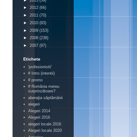
►
2013
(59)
►
2012
(66)
►
2011
(70)
►
2010
(83)
►
2009
(153)
►
2008
(238)
►
2007
(97)
Etichete
'profesionistii'
# Intro (intentii)
# promo
# România mereu
surprinzătoare?
aberaţia săptămânii
alegeri
Alegeri 2014
Alegeri 2016
alegeri locale 2016
Alegeri locale 2020