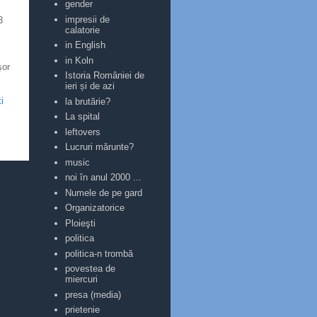
gender
impresii de
3
calatorie
in English
in Koln
şor
Istoria României de
ieri și de azi
i
la brutărie?
La spital
leftovers
Lucruri mărunte?
music
noi în anul 2000 ...
Numele de pe gard
Organizatorice
Ploieşti
politica
politica-n trombă
povestea de
miercuri
presa (media)
prietenie