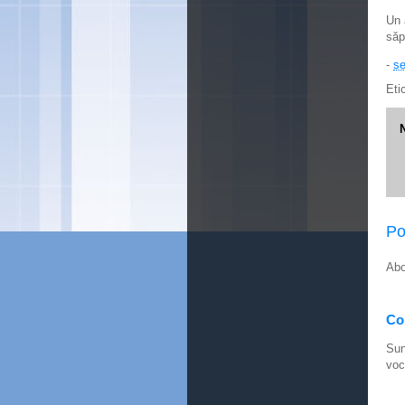
Un 
săp
-
se
Eti
Po
Abo
Con
Sun
voc