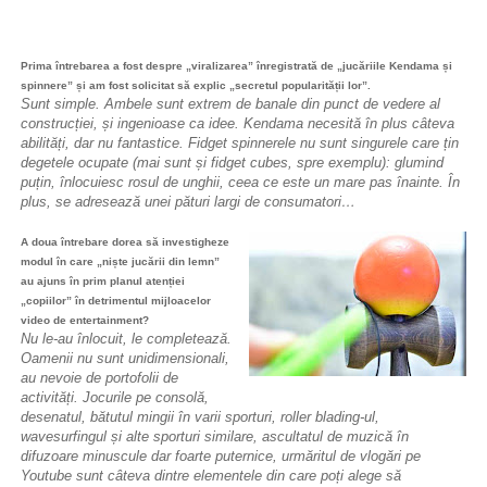
Prima întrebarea a fost despre „viralizarea” înregistrată de „jucăriile Kendama și
spinnere” și am fost solicitat să explic „secretul popularității lor”.
Sunt simple. Ambele sunt extrem de banale din punct de vedere al
construcției, și ingenioase ca idee. Kendama necesită în plus câteva
abilități, dar nu fantastice. Fidget spinnerele nu sunt singurele care țin
degetele ocupate (mai sunt și fidget cubes, spre exemplu): glumind
puțin, înlocuiesc rosul de unghii, ceea ce este un mare pas înainte. În
plus, se adresează unei pături largi de consumatori…
A doua întrebare dorea să investigheze
modul în care „niște jucării din lemn”
au ajuns în prim planul atenției
„copiilor” în detrimentul mijloacelor
video de entertainment?
Nu le-au înlocuit, le completează.
Oamenii nu sunt unidimensionali,
au nevoie de portofolii de
activități. Jocurile pe consolă,
desenatul, bătutul mingii în varii sporturi, roller blading-ul,
wavesurfingul și alte sporturi similare, ascultatul de muzică în
difuzoare minuscule dar foarte puternice, urmăritul de vlogări pe
Youtube sunt câteva dintre elementele din care poți alege să