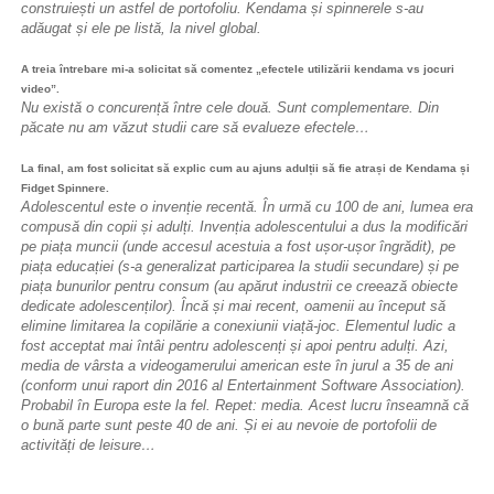
construiești un astfel de portofoliu. Kendama și spinnerele s-au
adăugat și ele pe listă, la nivel global.
A treia întrebare mi-a solicitat să comentez „efectele utilizării kendama vs jocuri
video”.
Nu există o concurență între cele două. Sunt complementare. Din
păcate nu am văzut studii care să evalueze efectele…
La final, am fost solicitat să explic cum au ajuns adulții să fie atrași de Kendama și
Fidget Spinnere.
Adolescentul este o invenție recentă. În urmă cu 100 de ani, lumea era
compusă din copii și adulți. Invenția adolescentului a dus la modificări
pe piața muncii (unde accesul acestuia a fost ușor-ușor îngrădit), pe
piața educației (s-a generalizat participarea la studii secundare) și pe
piața bunurilor pentru consum (au apărut industrii ce creează obiecte
dedicate adolescenților). Încă și mai recent, oamenii au început să
elimine limitarea la copilărie a conexiunii viață-joc. Elementul ludic a
fost acceptat mai întâi pentru adolescenți și apoi pentru adulți. Azi,
media de vârsta a videogamerului american este în jurul a 35 de ani
(conform unui raport din 2016 al Entertainment Software Association).
Probabil în Europa este la fel. Repet: media. Acest lucru înseamnă că
o bună parte sunt peste 40 de ani. Și ei au nevoie de portofolii de
activități de leisure…