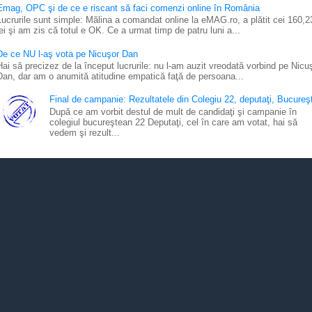
Emag, OPC şi de ce e riscant să faci comenzi online în România
Lucrurile sunt simple: Mălina a comandat online la eMAG.ro, a plătit cei 160,2
lei şi am zis că totul e OK. Ce a urmat timp de patru luni a...
De ce NU l-aş vota pe Nicuşor Dan
Hai să precizez de la început lucrurile: nu l-am auzit vreodată vorbind pe Nicu
Dan, dar am o anumită atitudine empatică faţă de persoana...
Final de campanie: Rezultatele din Colegiu 22, deputaţi, Bucureşt
După ce am vorbit destul de mult de candidaţi şi campanie în
colegiul bucureştean 22 Deputaţi, cel în care am votat, hai să
vedem şi rezult...