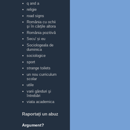
q and a
religie
road signs
România cu ochii
şi în cărţile altora
România pozitivă
Secu' și eu
Sociologeala de
duminica
sociologice
sport
strange toilets
un nou curriculum
scolar
utile
varii gânduri şi
întrebări
viata academica
Raportați un abuz
Argument?