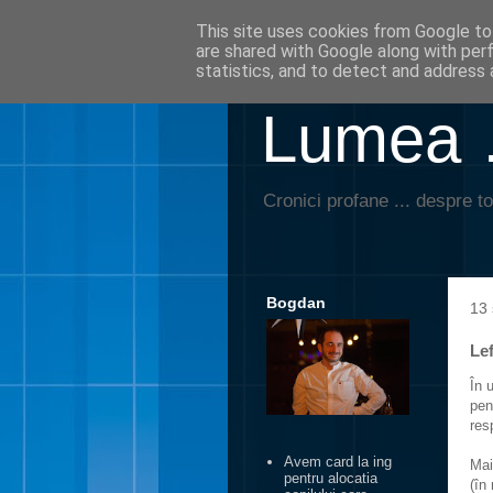
This site uses cookies from Google to 
are shared with Google along with per
statistics, and to detect and address 
Lumea …
Cronici profane ... despre to
Bogdan
13
Le
În 
pen
res
Avem card la ing
Mai
pentru alocatia
(în