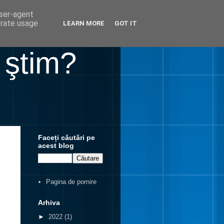
user-agent
erate usage
LEARN MORE
GOT IT
 ştim?
Faceți căutări pe
acest blog
Pagina de pornire
Arhiva
►
2022
(1)