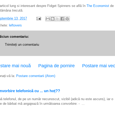
articol lung si interesant despre Fidget Spinners se află în
The Economist
de
tămâna trecută.
ptembrie 13, 2017
chete:
leftovers
Niciun comentariu:
Trimiteți un comentariu
stare mai nouă
Pagina de pornire
Postare mai ve
nați-vă la:
Postare comentarii (Atom)
vorbire telefonică cu ... un hoț??
ă telefonul, de pe un număr necunoscut, vizibil (adică nu este ascuns), iar o
e de bărbat mă angajează în următoarea convorbire: - ...