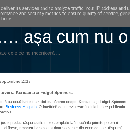
deliver its services and to analyze traffic. Your IP address and 
formance and security metrics to ensure quality of service, gen
abuse.
. aşa cum nu o
ate cele ce ne înconjoară ...
 septembrie 2017
ftovers: Kendama & Fidget Spinners
urmă cu două luni mi-am dat cu părerea despre Kendama și Fidget Spinners,
tru
Business Magazin
. O bucățică de interviu este în linkul către publicația
pectivă.
 jos reproduc răspunsurile mele complete la întrebările primite pe email.
 mod firesc, reporterul a selectat doar secvențe din ceea ce i-am răspuns).