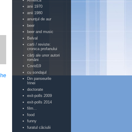
America
anii 1970
anii 1980
anunţul de aur
beer
beer and music
Belval
carti / reviste:
cronica profanului
cărţi ale unor autori
români
Covid19
cu sondajul
che
Din panseurile
Irinei
doctorate
exit-polls 2009
exit-polls 2014
film...
food
funny
furatul căciulii