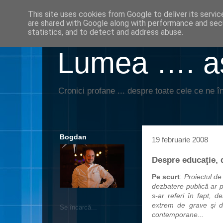
This site uses cookies from Google to deliver its servic
are shared with Google along with performance and secu
statistics, and to detect and address abuse.
Lumea …. aş
Cronici profane ... despre toate cele ce ne în
Bogdan
19 februarie 2008
Despre educaţie, d
Pe scurt
:
Proiectul de
dezbatere
publică
ar p
s-ar referi în fapt, 
extrem de grave şi de
Se încarcă...
contemporane...