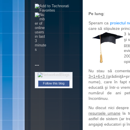
.
Pe lung
:
Speram ca
proiectul n
care să stipuleze princ
3 l
şi 
pre
evi
200
opi
---
Nu stau să coment
3+1+6+3
(grădiniţă+p
n
ume), care în fapt 
Follow this blog
educată şi într-o vre
numărul de ani petr
încontinuu.
Nu discut nici despr
resursele umane
la t
astfel de sistem (ar tr
angajaţi educatori şi î