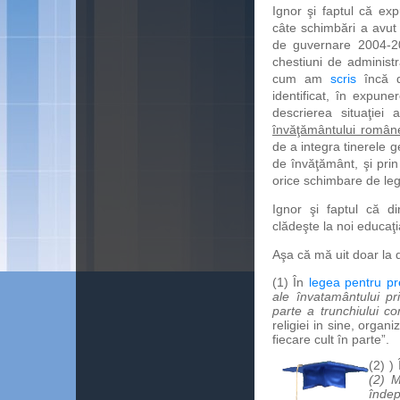
Ignor şi faptul că ex
câte schimbări a avut l
de guvernare 2004-200
chestiuni de administ
cum am
scris
încă d
identificat, în expune
descrierea situaţiei 
învăţământului român
de a integra tinerele 
de învăţământ, şi pri
orice schimbare de lege
Ignor şi faptul că
clăd
eşte la noi educaţi
Aşa că mă uit doar la d
(1) În
legea pentru pr
ale învatamântului pri
parte a trunchiului c
religiei in sine, orga
fiecare cult în parte”.
(2)
)
(2) M
îndep