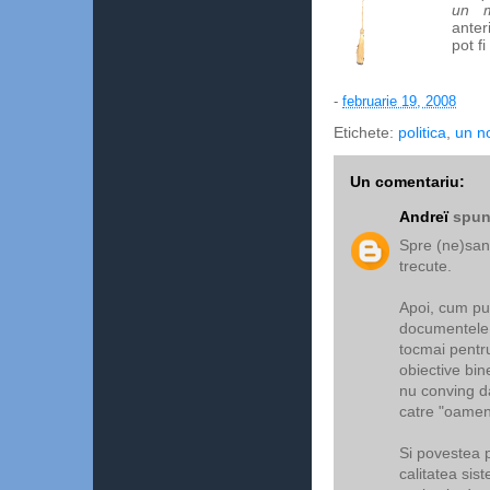
un m
anter
pot fi
-
februarie 19, 2008
Etichete:
politica
,
un n
Un comentariu:
Andreï
spune
Spre (ne)sans
trecute.
Apoi, cum pun
documentele r
tocmai pentru
obiective bin
nu conving da
catre "oameni
Si povestea p
calitatea sis