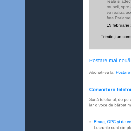
reala si adec
muncii, spre
va realiza ac
fata Parlamen
19 februarie
Trimiteți un com
Postare mai nouă
Abonați-vă la:
Postare
Convorbire telefon
Sună telefonul, de pe 
iar o voce de bărbat m
Emag, OPC şi de ce 
Lucrurile sunt simpl