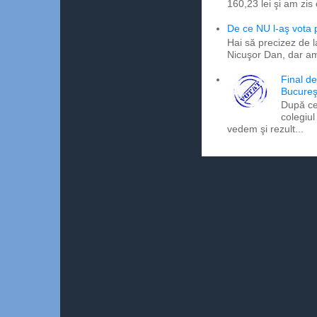
160,23 lei şi am zis
De ce NU l-aş vota
Hai să precizez de l
Nicuşor Dan, dar am
Final d
Bucureş
După ce
colegiul
vedem şi rezult...