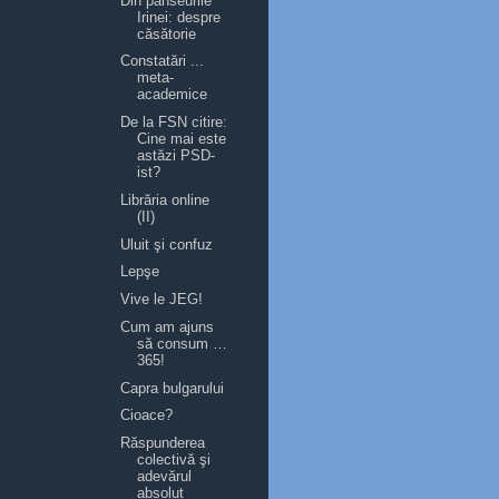
Din panseurile
Irinei: despre
căsătorie
Constatări ...
meta-
academice
De la FSN citire:
Cine mai este
astăzi PSD-
ist?
Librăria online
(II)
Uluit şi confuz
Lepşe
Vive le JEG!
Cum am ajuns
să consum …
365!
Capra bulgarului
Cioace?
Răspunderea
colectivă şi
adevărul
absolut