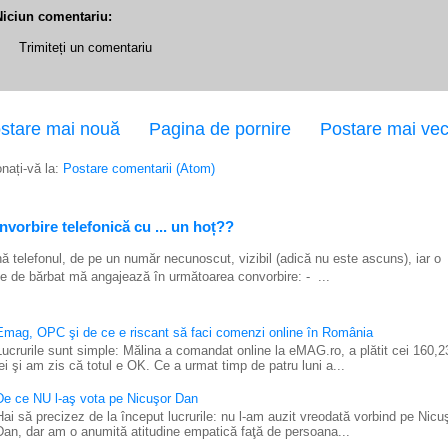
Niciun comentariu:
Trimiteți un comentariu
stare mai nouă
Pagina de pornire
Postare mai ve
nați-vă la:
Postare comentarii (Atom)
vorbire telefonică cu ... un hoț??
ă telefonul, de pe un număr necunoscut, vizibil (adică nu este ascuns), iar o
e de bărbat mă angajează în următoarea convorbire: - ...
Emag, OPC şi de ce e riscant să faci comenzi online în România
Lucrurile sunt simple: Mălina a comandat online la eMAG.ro, a plătit cei 160,2
lei şi am zis că totul e OK. Ce a urmat timp de patru luni a...
De ce NU l-aş vota pe Nicuşor Dan
Hai să precizez de la început lucrurile: nu l-am auzit vreodată vorbind pe Nicu
Dan, dar am o anumită atitudine empatică faţă de persoana...