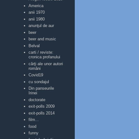
America
anii 1970
anii 1980
anunţul de aur
beer
beer and music
Belval
carti / reviste:
cronica profanului
cărţi ale unor autori
români
Covid19
cu sondajul
Din panseurile
Irinei
doctorate
exit-polls 2009
exit-polls 2014
film...
food
funny