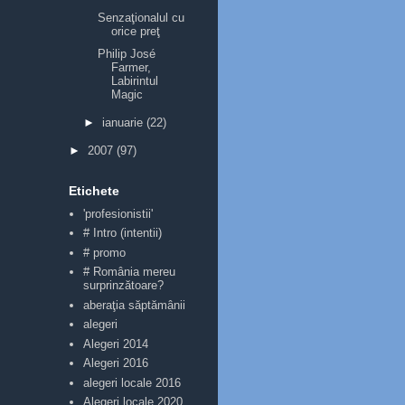
Senzaţionalul cu
orice preţ
Philip José
Farmer,
Labirintul
Magic
►
ianuarie
(22)
►
2007
(97)
Etichete
'profesionistii'
# Intro (intentii)
# promo
# România mereu
surprinzătoare?
aberaţia săptămânii
alegeri
Alegeri 2014
Alegeri 2016
alegeri locale 2016
Alegeri locale 2020