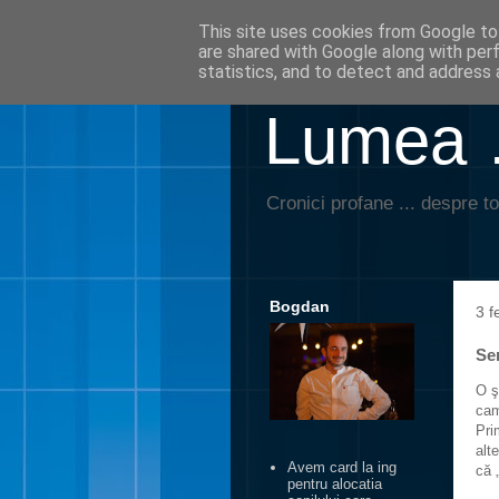
This site uses cookies from Google to 
are shared with Google along with per
statistics, and to detect and address 
Lumea …
Cronici profane ... despre to
Bogdan
3 f
Sen
O ş
cam
Pri
alt
Avem card la ing
că 
pentru alocatia