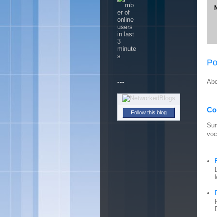
Po
---
Abo
Con
Follow this blog
Sun
voc