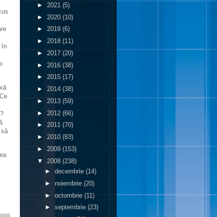
►
2021
(5)
ocus
►
2020
(10)
are
►
2019
(6)
►
2018
(11)
 în
►
2017
(20)
e
►
2016
(38)
►
2015
(17)
axă
►
2014
(38)
 Ce
►
2013
(59)
►
2012
(66)
b?
ă
►
2011
(70)
 să
►
2010
(83)
►
2009
(153)
mea
▼
2008
(238)
►
decembrie
(14)
►
noiembrie
(20)
►
octombrie
(11)
►
septembrie
(23)