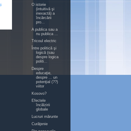
O istorie
i
(intuitivă şi
inexactă) a
încărcării
pro...
A publica sau a
nu publica ...
Tricoul electric
Între politică şi
logică (sau
despre logica
politi...
Despre
educaţie,
despre ... un
potenţial (??)
viitor
Kosovo?
Efectele
încălzirii
globale
Lucruri mărunte
Curăţenie