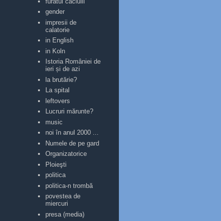
furatul căciulii
gender
impresii de
calatorie
in English
in Koln
Istoria României de
ieri și de azi
la brutărie?
La spital
leftovers
Lucruri mărunte?
music
noi în anul 2000 ...
Numele de pe gard
Organizatorice
Ploieşti
politica
politica-n trombă
povestea de
miercuri
presa (media)