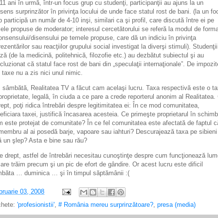
11 ani în urmă, într-un focus grup cu studenţi, participanţii au ajuns la un
sens surprinzător în privinţa locului de unde face statul rost de bani. (la un f
p participă un număr de 4-10 inşi, similari ca şi profil, care discută între ei pe
ele propuse de moderator; interesul cercetătorului se referă la modul de form
onsensului/disensului pe temele propuse, care dă un indiciu în privinţa
rezentărilor sau reacţiilor grupului social investigat la diverşi stimuli). Studenţii
ză (de la medicină, politehnică, filozofie etc.) au dezbătut subiectul şi au
cluzionat că statul face rost de bani din „speculaţii internaţionale”. De impozit
 taxe nu a zis nici unul nimic.
i, sâmbătă, Realitatea TV a făcut cam acelaşi lucru. Taxa respectivă este o t
proprietate, legală, în ciuda a ce pare a crede reporterul anonim al Realitatea.
rept, poţi ridica întrebări despre legitimitatea ei: În ce mod comunitatea,
eficiara taxei, justifică încasarea acesteia. Ce primeşte proprietarul în schim
 este protejat de comunitate? În ce fel comunitatea este afectată de faptul c
membru al ai posedă barje, vapoare sau iahturi? Descurajează taxa pe sibieni
ă un şlep? Asta e bine sau rău?
e drept, astfel de întrebări necesitau cunoştinţe despre cum funcţionează lu
care trăim precum şi un pic de efort de gândire. Or acest lucru este dificil
băta … duminica … şi în timpul săptămânii :(
bruarie 03, 2008
chete:
'profesionistii'
,
# România mereu surprinzătoare?
,
presa (media)