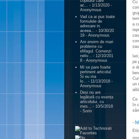
copilului care
Cu 
ac...
- 1/13/2020
-
con
Anonymous
gru
Vad ca ai pus toate
tem
formulele de
a c
adresare in
rep
aceea...
- 10/30/20
19
- Anonymous
cau
con
Am enorm de mari
sau
probleme cu
eMagul. Comenzi
neliv...
- 12/10/201
Ier
8
- Anonymous
pe 
Mi se pare foarte
e d
pertinent articolul.
ben
Si eu ma
Cum
lo...
- 11/13/2018
-
un 
Anonymous
aib
Deși nu are
legătură cu esența
Ce 
articolului, cu
în 
mes...
- 10/5/2018
sâm
- Sorin
-
fe
.
Eti