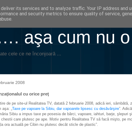
deliver its services and to analyze traffic. Your IP address and 
formance and security metrics to ensure quality of service, gen
abuse.
. aşa cum nu o
ate cele ce ne înconjoară ...
ebruarie 2008
zaţionalul cu orice preţ
tire de pe site-ul Realitatea TV, datată 2 februarie 2008, adică ieri, sâmbătă, 
 aşa: „
Taxe pe vapoare la Sibiu, dar vapoarele lipsesc cu desăvârşire
”. Adică
măria Sibiu a impus taxe pe posesia de bărci, vapoare, iahturi, barje, şlepuri ş
e chestii care plutesc pe ape. Motiv pentru Realitatea TV să facă mişto, pe mo
„la ora actuală pe Cibin nu plutesc decât sticle de plastic”.