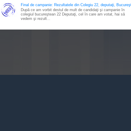
Final de campanie: Rezultatele din Colegiu 22, deputaţi, Bucureşt
După ce am vorbit destul de mult de candidaţi şi campanie în
colegiul bucureştean 22 Deputaţi, cel în care am votat, hai să
vedem şi rezult...