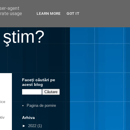
user-agent
erate usage
LEARN MORE
GOT IT
 ştim?
Faceți căutări pe
acest blog
zice
Pagina de pornire
i
Arhiva
tiv
►
2022
(1)