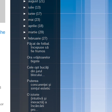
►
august
(21)
►
iulie
(13)
►
iunie
(17)
►
mai
(23)
►
aprilie
(18)
che
►
martie
(29)
▼
februarie
(27)
Păcat de fotbal.
Începuse să
fie frumos
Ora vrăjitoarelor
bigote
Cele opt bucăţi
din jurul
blocului...
Puterea
concurenţei şi
3
simţul estetic
O istorie
(intuitivă şi
inexactă) a
şor
încărcării
pro...