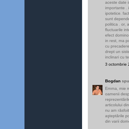
aceste date 
importante . 
ipotetice. fac
sunt dependen
politica . or
fluctuarile i
efect domino 
in rest, ma po
cu precadere 
drept un sis
inclinari cu 
3 octombrie 
Bogdan
spu
Emma, mie mi
oamenii despr
reprezentările
articolului d
nu am răsfoit
aşteptările p
din varii dom