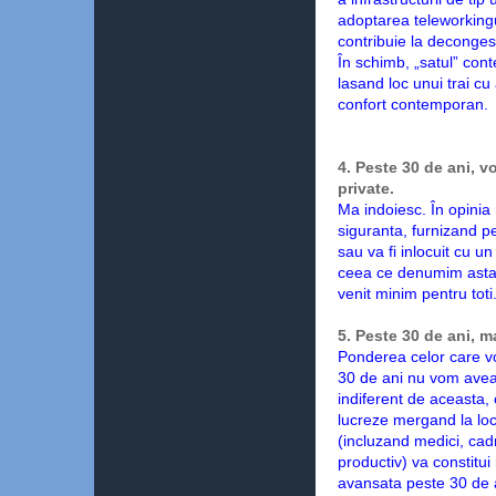
adoptarea teleworkingu
contribuie la deconges
În schimb, „satul” con
lasand loc unui trai cu 
confort contemporan.
4. Peste 30 de ani, v
private.
Ma indoiesc. În opinia
siguranta, furnizand pe
sau va fi inlocuit cu un
ceea ce denumim astaz
venit minim pentru toti
5. Peste 30 de ani, m
Ponderea celor care vo
30 de ani nu vom avea 
indiferent de aceasta,
lucreze mergand la loc
(incluzand medici, cadr
productiv) va constitui
avansata peste 30 de a