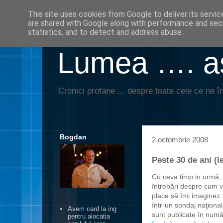
This site uses cookies from Google to deliver its servic
are shared with Google along with performance and secu
statistics, and to detect and address abuse.
Lumea …. aş
Cronici profane ... despre toate cele ce ne în
Bogdan
2 octombrie 2008
Peste 30 de ani (l
Cu ceva timp in urmă,
întrebări despre cum 
place să îmi imaginez. 
într-un sondaj naţiona
Avem card la ing
sunt publicate în numă
pentru alocatia