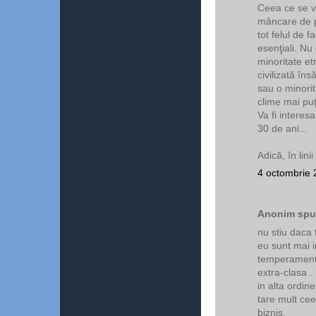
Ceea ce se va
mâncare de p
tot felul de f
esenţiali. Nu
minoritate et
civilizată îns
sau o minorit
clime mai puţ
Va fi interes
30 de ani...
Adică, în lini
4 octombrie 
Anonim spun
nu stiu daca 
eu sunt mai i
temperamenta
extra-clasa .
in alta ordin
tare mult cee
biznis.