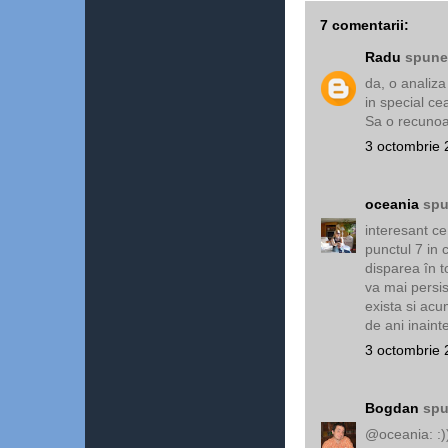
7 comentarii:
Radu
spunea
da, o analiz
in special ce
Sa o recunoas
3 octombrie 
oceania
spu
interesant ce
punctul 7 in 
disparea în t
va mai persis
exista si acu
de ani inaint
3 octombrie 
Bogdan
spu
@oceania: :)