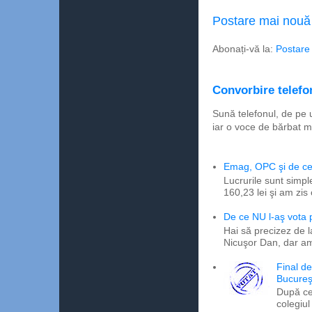
Postare mai nouă
Abonați-vă la:
Postare
Convorbire telefon
Sună telefonul, de pe 
iar o voce de bărbat m
Emag, OPC şi de ce 
Lucrurile sunt simpl
160,23 lei şi am zis
De ce NU l-aş vota
Hai să precizez de l
Nicuşor Dan, dar am
Final d
Bucureş
După ce
colegiul