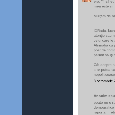
era: "însă eu
mea este simi
Mulţam de obs
@Radu: lucrur
atenţie sau n
celui care le
Afirmaţia cu 
post de
comm
permit să îţi
Cât despre s
s-ar putea ca
nepoliticoase
3 octombrie 
Anonim spun
poate nu e ra
demografice d
raportam retr