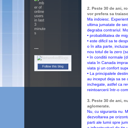
2. Peste 30 de ani, r
vor prefera sa traia
Ma indoiesc. Experient
ultima jumatate de seco
degraba contrariul. Mot
• probabilitatea de mi
• este dificil sa te de
o în alta parte, incluza
---
nou totul de la zero (
• în conditii normale (
viata în Canada imprac
Follow this blog
viata şi un confort supe
• La principalele desti
au inceput deja sa se c
inchegate, astfel ca re
reintoarcerii într-o com
3. Peste 30 de ani, nu
aglomerate.
Nu, cu siguranta nu. M
dezvoltarea pe orizont
parti ale lumii spre jum
a infrastructurii de tip