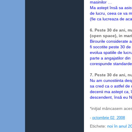
masinilor …
Ma astept însă sa asis
de lucru, ceea ce va m
(fie ca lucreaza de aca
6. Peste 30 de ani, m
(open space), in mari
Birourile considerate 
fi socotite peste 30 d
evolua spatiile de luc
parte a angajatilor din
corespunde standardel
7. Peste 30 de ani, n
Nu am cunostiinta despr
sa cred ca o astfel de
decenii ma astept ca, 
descendent, însă eu NU
*iniţial mâncasem ac
-
octombrie 02, 2008
Etichete:
noi în anul 20