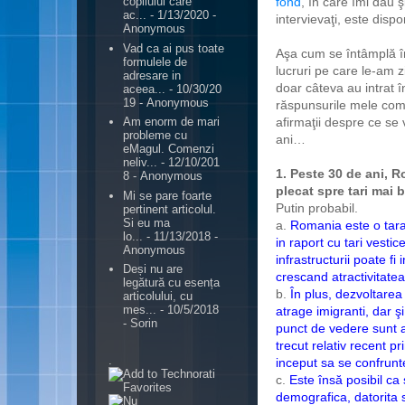
fond
, în care îmi dau ş
copilului care
ac...
- 1/13/2020
-
intervievaţi, este dispo
Anonymous
Vad ca ai pus toate
Aşa cum se întâmplă î
formulele de
lucruri pe care le-am 
adresare in
doar câteva au intrat în
aceea...
- 10/30/20
19
- Anonymous
răspunsurile mele com
afirmaţii despre ce se
Am enorm de mari
probleme cu
ani…
eMagul. Comenzi
neliv...
- 12/10/201
1. Peste 30 de ani, R
8
- Anonymous
plecat spre tari mai 
Mi se pare foarte
Putin probabil.
pertinent articolul.
Si eu ma
a.
Romania este o tara 
lo...
- 11/13/2018
-
in raport cu tari vest
Anonymous
infrastructurii poate fi
Deși nu are
crescand atractivitatea
legătură cu esența
b.
În plus, dezvoltare
articolului, cu
mes...
- 10/5/2018
atrage imigranti, dar ş
- Sorin
punct de vedere sunt a
trecut relativ recent 
.
inceput sa se confrunt
c.
Este însă posibil ca
demografica, datorita sca