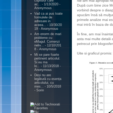
Ne-am mai apropiat niţe
copilului care
ac...
- 1/13/2020
-
După cum bine zice Mon
Anonymous
vorbind despre o dias
Vad ca ai pus toate
apucăm însă să mulţu
formulele de
primele analize mai es
adresare in
mai intră în baza de da
aceea...
- 10/30/20
19
- Anonymous
În fine, am mai înainta
Am enorm de mari
probleme cu
asta mai multe detalii 
eMagul. Comenzi
petrecut prin blogosfe
neliv...
- 12/10/201
8
- Anonymous
Uite si graficul promis:
Mi se pare foarte
pertinent articolul.
Si eu ma
lo...
- 11/13/2018
-
Anonymous
Deși nu are
legătură cu esența
articolului, cu
mes...
- 10/5/2018
- Sorin
.