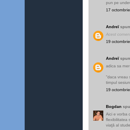
pun pe undeva
17 octombrie
Andreï
spune
Acest comenta
19 octombrie
Andreï
spune
adica sa mer
"daca vreau s
timpul sesiu
19 octombrie
Bogdan
spu
Aici e vorba 
flexibilitatea
viaţă al stude