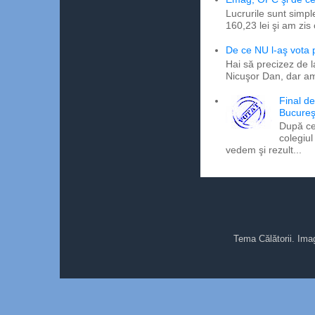
Lucrurile sunt simpl
160,23 lei şi am zis
De ce NU l-aş vota
Hai să precizez de l
Nicuşor Dan, dar am
Final d
Bucureş
După ce
colegiul
vedem şi rezult...
Tema Călătorii. Ima