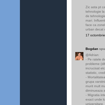
Zic asta pt 
tehnologie la
de tehnologi
mari. Influen
face ca zone
urban decat r
17 octombrie
Bogdan
spu
@Adrian:
- Pe ratele d
probleme (dif
incrucisat et
statistic, cre
- Mortalitate
grupa varstni
murit mult ma
diminueaza art
- Migratia in
exact unde loc
universitare.