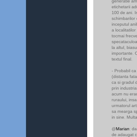
generatie am 
etichetarii ad
100 de ani. 
schimbarilor
inceputul ani
a localitatil
tocmai frecve
specataculoa
la altul, bia
importante. O
textul final.
- Probabil ca 
(distanta fat
ca si gradul 
prin industri
acum nu eram 
ruraului, ins
urmatorul art
sa mearga spr
in sine. Mult
@
Marian
: da
de adaugat c