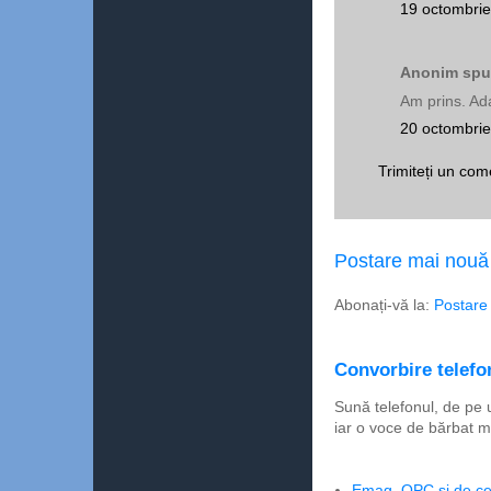
19 octombrie
Anonim spun
Am prins. Ad
20 octombrie
Trimiteți un com
Postare mai nouă
Abonați-vă la:
Postare
Convorbire telefon
Sună telefonul, de pe 
iar o voce de bărbat m
Emag, OPC şi de ce 