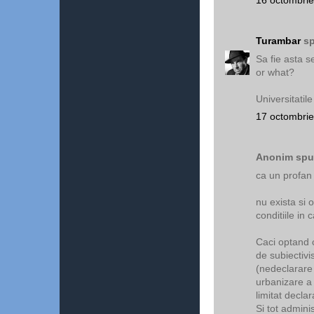
16 octombrie
Turambar
sp
Sa fie asta 
or what?
Universitatile
17 octombrie
Anonim spun
ca un profan
nu exista si o
conditiile in 
Caci optand c
de subiectivis
(nedeclarare 
urbanizare a 
limitat decla
Si tot adminis