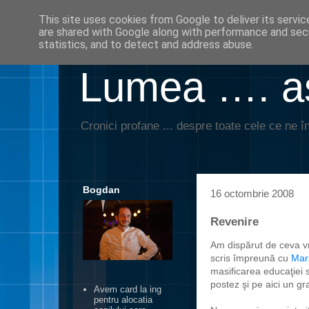
This site uses cookies from Google to deliver its servic
are shared with Google along with performance and secu
statistics, and to detect and address abuse.
Lumea …. aş
Cronici profane ... despre toate cele ce ne în
Bogdan
16 octombrie 2008
Revenire
Am dispărut de ceva vr
scris împreună cu
Mar
masificarea educaţiei 
postez şi pe aici un gra
Avem card la ing
pentru alocatia