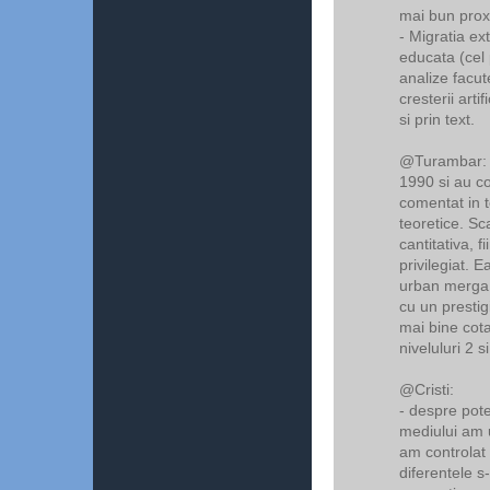
mai bun proxy
- Migratia e
educata (cel 
analize facut
cresterii arti
si prin text.
@Turambar: u
1990 si au co
comentat in t
teoretice. S
cantitativa, 
privilegiat. E
urban merga m
cu un prestigiu
mai bine cota
niveluluri 2 
@Cristi:
- despre pote
mediului am 
am controlat 
diferentele 