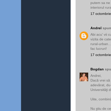
putem sa ne 
interiorul rur
17 octombrie
Andreï
spune
Abi acu' vii 
vizita de cate
rural-urban..
fac lucruri!
17 octombrie
Bogdan
spu
Andrei,
Dacă vrei să
adevărat, du-
Universităţi 
Uite, combin
Nu ştiu de ce