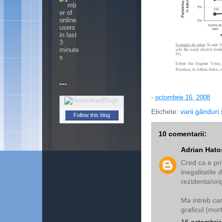
---
-
octombrie 16, 2008
Etichete:
varii gânduri 
Follow this blog
10 comentarii:
Adrian Hato
Cred ca e pr
inegalitatile
rezidenta/ori
Ma intreb car
graficul (mor