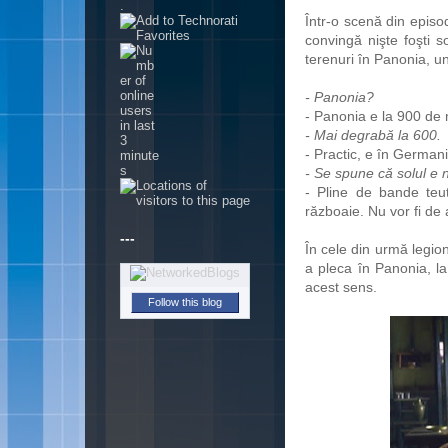
.
Într-o scenă din episod
convingă nişte foşti s
terenuri în Panonia, u
- Panonia?
- Panonia e la 900 de m
- Mai degrabă la 600.
- Practic, e în Germani
- Se spune că solul e n
- Pline de bande te
războaie. Nu vor fi de 
---
În cele din urmă legion
a pleca în Panonia, la 
acest sens.
Follow this blog