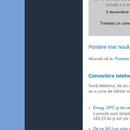
rezultă o a tr
3 decembrie 
Trimiteți un com
Postare mai nouă
Abonați-vă la:
Postare
Convorbire telefon
Sună telefonul, de pe 
iar o voce de bărbat m
Emag, OPC şi de ce 
Lucrurile sunt simpl
160,23 lei şi am zis
De ce NU l-aş vota