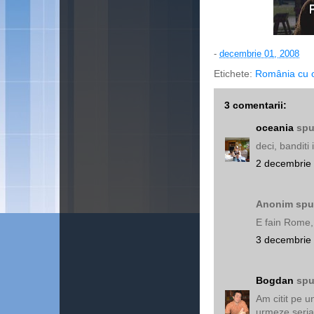
-
decembrie 01, 2008
Etichete:
România cu och
3 comentarii:
oceania
spu
deci, banditi 
2 decembrie 
Anonim spun
E fain Rome,
3 decembrie 
Bogdan
spu
Am citit pe u
urmeze serial