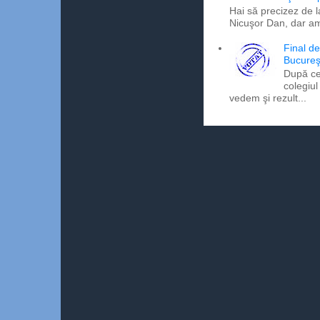
Hai să precizez de l
Nicuşor Dan, dar am
Final d
Bucureş
După ce
colegiul
vedem şi rezult...