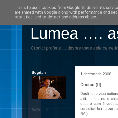
This site uses cookies from Google to deliver its servic
are shared with Google along with performance and secu
statistics, and to detect and address abuse.
Lumea …. aş
Cronici profane ... despre toate cele ce ne în
Bogdan
1 decembrie 2008
Dacice (II)
Dacă tot e ziua naţio
alţii. In fine nu e ch
despre cum îi vedeau 
consultaţi la realizarea
Se încarcă...
RAI).