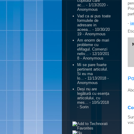
copilului care
per
ac...
- 1/13/2020
-
Pro
Anonymous
part
Vad ca ai pus toate
formulele de
-
ia
adresare in
aceea...
- 10/30/20
Eti
19
- Anonymous
Am enorm de mari
probleme cu
eMagul. Comenzi
neliv...
- 12/10/201
8
- Anonymous
Mi se pare foarte
pertinent articolul.
Si eu ma
Po
lo...
- 11/13/2018
-
Anonymous
Deși nu are
Abo
legătură cu esența
articolului, cu
mes...
- 10/5/2018
- Sorin
Con
Sun
.
voc