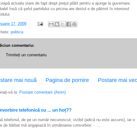
ceapă actuala stare de fapt drept preţul plătit pentru a ajunge la guvernare.
babil însă că şeful partidului cu pricina are destul e de pătimit în interiorul
idului.
nuarie 17, 2009
chete:
politica
Niciun comentariu:
Trimiteți un comentariu
stare mai nouă
Pagina de pornire
Postare mai ve
nați-vă la:
Postare comentarii (Atom)
vorbire telefonică cu ... un hoț??
ă telefonul, de pe un număr necunoscut, vizibil (adică nu este ascuns), iar o
e de bărbat mă angajează în următoarea convorbire: - ...