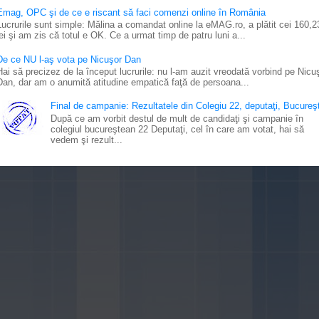
Emag, OPC şi de ce e riscant să faci comenzi online în România
Lucrurile sunt simple: Mălina a comandat online la eMAG.ro, a plătit cei 160,2
lei şi am zis că totul e OK. Ce a urmat timp de patru luni a...
De ce NU l-aş vota pe Nicuşor Dan
Hai să precizez de la început lucrurile: nu l-am auzit vreodată vorbind pe Nicu
Dan, dar am o anumită atitudine empatică faţă de persoana...
Final de campanie: Rezultatele din Colegiu 22, deputaţi, Bucureşt
După ce am vorbit destul de mult de candidaţi şi campanie în
colegiul bucureştean 22 Deputaţi, cel în care am votat, hai să
vedem şi rezult...