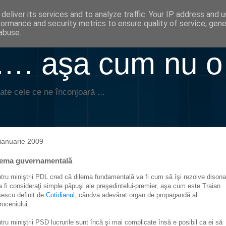
deliver its services and to analyze traffic. Your IP address and 
formance and security metrics to ensure quality of service, gen
abuse.
. aşa cum nu o
ate cele ce ne înconjoară ...
ianuarie 2009
lema guvernamentală
tru miniştrii PDL cred că dilema fundamentală va fi cum să îşi rezolve dison
a fi consideraţi simple păpuşi ale preşedintelui-premier, aşa cum este Traian
escu definit de
Cotidianul
, cândva adevărat organ de propagandă al
roceniului.
tru miniştrii PSD lucrurile sunt încă şi mai complicate însă e posibil ca ei să