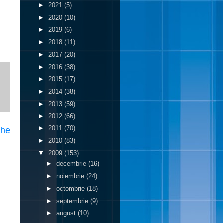
►
2021
(5)
►
2020
(10)
►
2019
(6)
►
2018
(11)
►
2017
(20)
►
2016
(38)
►
2015
(17)
►
2014
(38)
►
2013
(59)
►
2012
(66)
►
2011
(70)
che
►
2010
(83)
▼
2009
(153)
►
decembrie
(16)
►
noiembrie
(24)
►
octombrie
(18)
►
septembrie
(9)
►
august
(10)