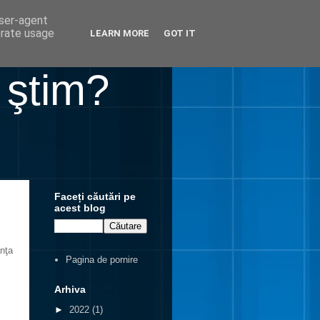
user-agent
erate usage
LEARN MORE
GOT IT
 ştim?
Faceți căutări pe
acest blog
anţa
Pagina de pornire
Arhiva
►
2022
(1)