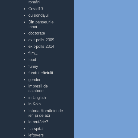
români
Covid19
cu sondajul
Din panseurile
Irinei
doctorate
exit-polls 2009
exit-polls 2014
film...
food
funny
furatul căciulii
gender
impresii de
calatorie
in English
in Koln
Istoria României de
ieri și de azi
la brutărie?
La spital
leftovers