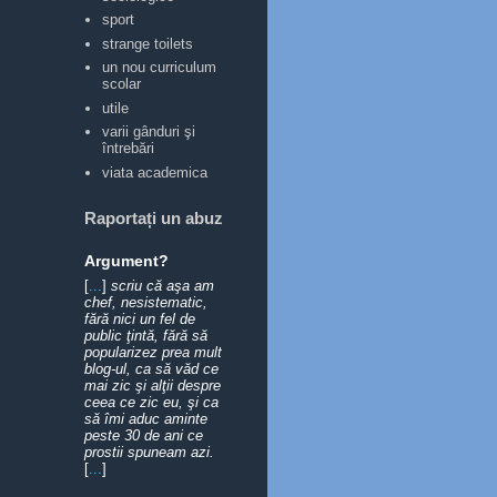
sport
strange toilets
un nou curriculum
scolar
utile
varii gânduri şi
întrebări
viata academica
Raportați un abuz
Argument?
[
...
]
scriu că aşa am
chef, nesistematic,
fără nici un fel de
public ţintă, fără să
popularizez prea mult
blog-ul, ca să văd ce
mai zic şi alţii despre
ceea ce zic eu, şi ca
să îmi aduc aminte
peste 30 de ani ce
prostii spuneam azi.
[
...
]