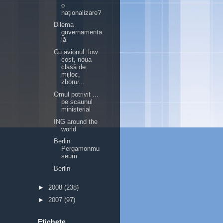
o
naţionalizare?
Dilema
guvernamenta
lă
Cu avionul: low
cost, noua
clasă de
mijloc,
zborur...
Omul potrivit ...
pe scaunul
ministerial
ING around the
world
Berlin:
Pergamonmu
seum
Berlin
►
2008
(238)
►
2007
(97)
Etichete