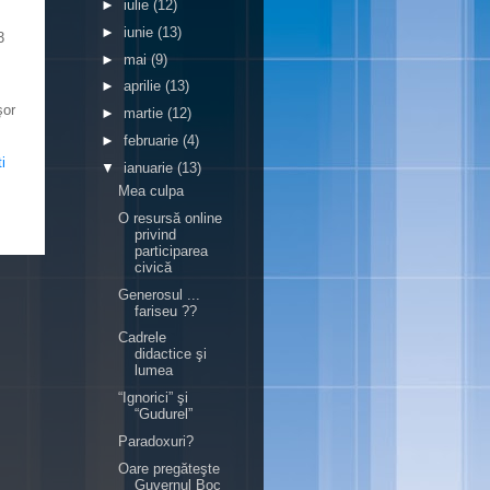
►
iulie
(12)
►
iunie
(13)
3
►
mai
(9)
►
aprilie
(13)
şor
►
martie
(12)
►
februarie
(4)
i
▼
ianuarie
(13)
Mea culpa
O resursă online
privind
participarea
civică
Generosul ...
fariseu ??
Cadrele
didactice şi
lumea
“Ignorici” şi
“Gudurel”
Paradoxuri?
Oare pregăteşte
Guvernul Boc