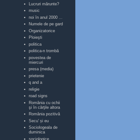
Lucruri mărunte?
music
noi în anul 2000 ...
Numele de pe gard
Organizatorice
Ploieşti
politica
politica-n trombă
povestea de
miercuri
presa (media)
prietenie
q and a
religie
road signs
România cu ochii
şi în cărţile altora
România pozitivă
Secu' și eu
Sociologeala de
duminica
sociologice