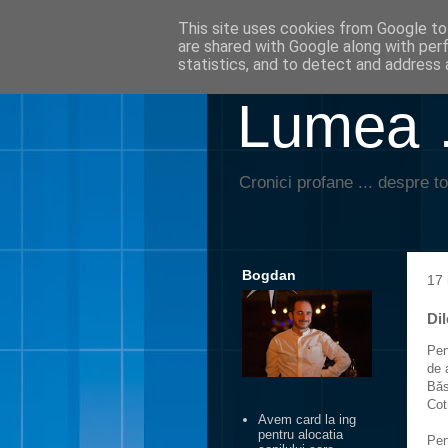
This site uses cookies from Google to 
are shared with Google along with per
statistics, and to detect and address 
Lumea …
Cronici profane ... despre to
Bogdan
17 
Di
Pen
de 
Băs
Cot
Avem card la ing
pentru alocatia
Pen