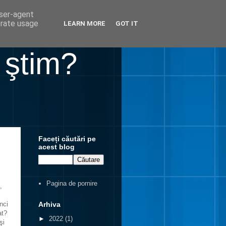
user-agent
erate usage
LEARN MORE
GOT IT
 ştim?
Faceți căutări pe
acest blog
Pagina de pornire
,
Arhiva
unci
at?
►
2022
(1)
şi