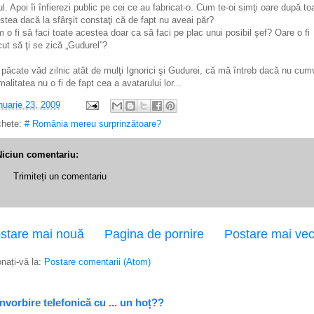
ul. Apoi îi înfierezi public pe cei ce au fabricat-o. Cum te-oi simţi oare după to
stea dacă la sfârşit constaţi că de fapt nu aveai păr?
 o fi să faci toate acestea doar ca să faci pe plac unui posibil şef? Oare o fi
cut să ţi se zică „Gudurel”?
 păcate văd zilnic atât de mulţi Ignorici şi Gudurei, că mă întreb dacă nu cum
malitatea nu o fi de fapt cea a avatarului lor...
nuarie 23, 2009
chete:
# România mereu surprinzătoare?
Niciun comentariu:
Trimiteți un comentariu
stare mai nouă
Pagina de pornire
Postare mai ve
nați-vă la:
Postare comentarii (Atom)
vorbire telefonică cu ... un hoț??