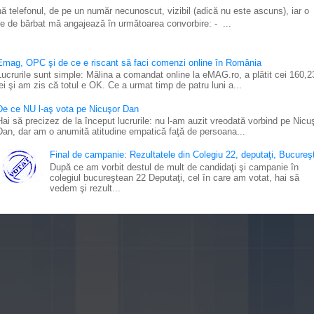
ă telefonul, de pe un număr necunoscut, vizibil (adică nu este ascuns), iar o
e de bărbat mă angajează în următoarea convorbire: - ...
Emag, OPC şi de ce e riscant să faci comenzi online în România
Lucrurile sunt simple: Mălina a comandat online la eMAG.ro, a plătit cei 160,2
lei şi am zis că totul e OK. Ce a urmat timp de patru luni a...
De ce NU l-aş vota pe Nicuşor Dan
Hai să precizez de la început lucrurile: nu l-am auzit vreodată vorbind pe Nicu
Dan, dar am o anumită atitudine empatică faţă de persoana...
Final de campanie: Rezultatele din Colegiu 22, deputaţi, Bucureşt
După ce am vorbit destul de mult de candidaţi şi campanie în
colegiul bucureştean 22 Deputaţi, cel în care am votat, hai să
vedem şi rezult...