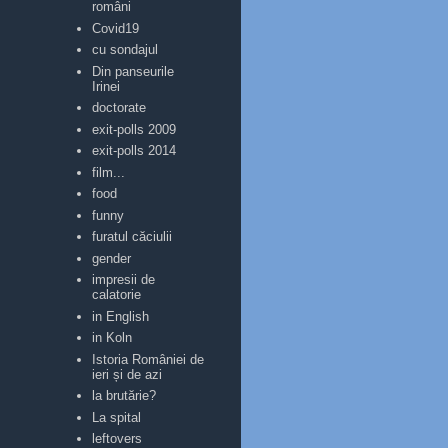
români
Covid19
cu sondajul
Din panseurile
Irinei
doctorate
exit-polls 2009
exit-polls 2014
film...
food
funny
furatul căciulii
gender
impresii de
calatorie
in English
in Koln
Istoria României de
ieri și de azi
la brutărie?
La spital
leftovers