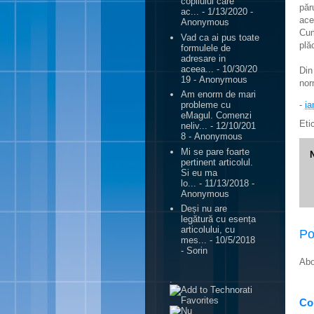
copilului care
păr
ac...
- 1/13/2020
-
ace
Anonymous
Cum
Vad ca ai pus toate
plă
formulele de
adresare in
aceea...
- 10/30/20
Din
19
- Anonymous
nor
Am enorm de mari
-
ia
probleme cu
eMagul. Comenzi
Eti
neliv...
- 12/10/201
8
- Anonymous
Mi se pare foarte
pertinent articolul.
Si eu ma
lo...
- 11/13/2018
-
Anonymous
Deși nu are
legătură cu esența
articolului, cu
Po
mes...
- 10/5/2018
- Sorin
Abo
.
Con