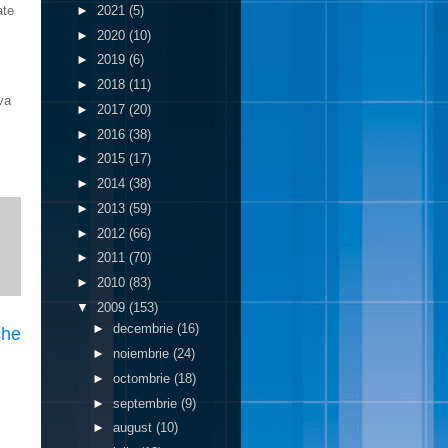
►
2021
(5)
ate
►
2020
(10)
►
2019
(6)
►
2018
(11)
va
►
2017
(20)
►
2016
(38)
►
2015
(17)
►
2014
(38)
►
2013
(59)
►
2012
(66)
►
2011
(70)
►
2010
(83)
▼
2009
(153)
►
decembrie
(16)
che
►
noiembrie
(24)
►
octombrie
(18)
►
septembrie
(9)
►
august
(10)