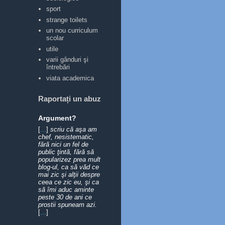
sport
strange toilets
un nou curriculum
scolar
utile
varii gânduri şi
întrebări
viata academica
Raportați un abuz
Argument?
[
...
]
scriu că aşa am
chef, nesistematic,
fără nici un fel de
public ţintă, fără să
popularizez prea mult
blog-ul, ca să văd ce
mai zic şi alţii despre
ceea ce zic eu, şi ca
să îmi aduc aminte
peste 30 de ani ce
prostii spuneam azi.
[
...
]