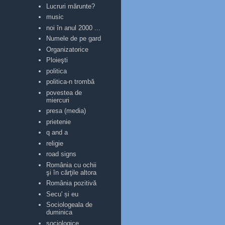
Lucruri mărunte?
music
noi în anul 2000 ...
Numele de pe gard
Organizatorice
Ploieşti
politica
politica-n trombă
povestea de
miercuri
presa (media)
prietenie
q and a
religie
road signs
România cu ochii
şi în cărţile altora
România pozitivă
Secu' și eu
Sociologeala de
duminica
sociologice