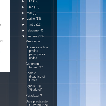
►
iulie
(12)
►
iunie
(13)
►
mai
(9)
►
aprilie
(13)
►
martie
(12)
3
►
februarie
(4)
▼
ianuarie
(13)
şor
Mea culpa
O resursă online
privind
i
participarea
civică
Generosul ...
fariseu ??
Cadrele
didactice şi
lumea
“Ignorici” şi
“Gudurel”
Paradoxuri?
Oare pregăteşte
Guvernul Boc