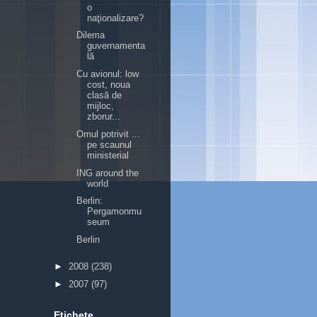
o
naţionalizare?
Dilema
guvernamenta
lă
Cu avionul: low
cost, noua
clasă de
mijloc,
zborur...
Omul potrivit ...
pe scaunul
ministerial
ING around the
world
Berlin:
Pergamonmu
seum
Berlin
►
2008
(238)
►
2007
(97)
Etichete