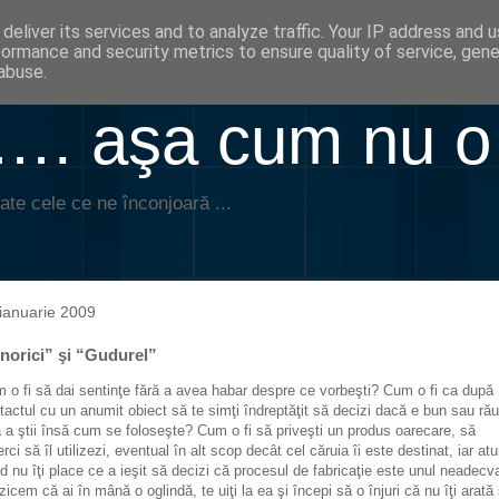
deliver its services and to analyze traffic. Your IP address and 
formance and security metrics to ensure quality of service, gen
abuse.
. aşa cum nu o
ate cele ce ne înconjoară ...
ianuarie 2009
gnorici” şi “Gudurel”
 o fi să dai sentinţe fără a avea habar despre ce vorbeşti? Cum o fi ca după
tactul cu un anumit obiect să te simţi îndreptăţit să decizi dacă e bun sau rău
ă a ştii însă cum se foloseşte? Cum o fi să priveşti un produs oarecare, să
erci să îl utilizezi, eventual în alt scop decât cel căruia îi este destinat, iar at
d nu îţi place ce a ieşit să decizi că procesul de fabricaţie este unul neadecv
zicem că ai în mână o oglindă, te uiţi la ea şi începi să o înjuri că nu îţi arată 