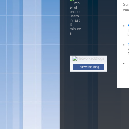
Sun
voc
---
Follow this blog