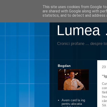
This site uses cookies from Google to 
are shared with Google along with per
statistics, and to detect and address 
Lumea …
Cronici profane ... despre to
Bogdan
23 
“I
Cum
con
făr
înc
Avem card la ing
cân
pentru alocatia
Să 