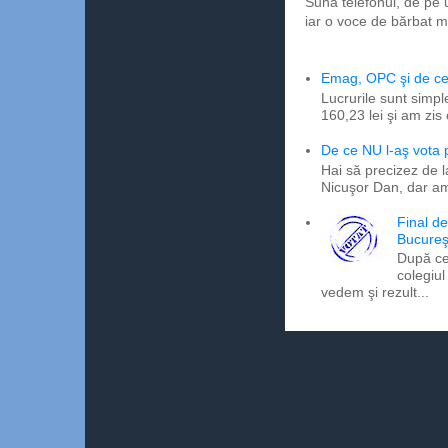
Sună telefonul, de pe 
iar o voce de bărbat m
Emag, OPC şi de ce 
Lucrurile sunt simpl
160,23 lei şi am zis
De ce NU l-aş vota
Hai să precizez de l
Nicuşor Dan, dar am
Final d
Bucureş
După ce
colegiul
vedem şi rezult...