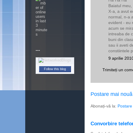
Baiatul meu,
X-a, a avut e
normal, n-a a
evident - eu 
acum se mira 
intreaba de c
buni din clasa
sau ii aveti d
---
constiintele 
9 aprilie 201
Follow this blog
Trimiteți un com
Postare mai nouă
Abonați-vă la:
Postare
Convorbire telefon