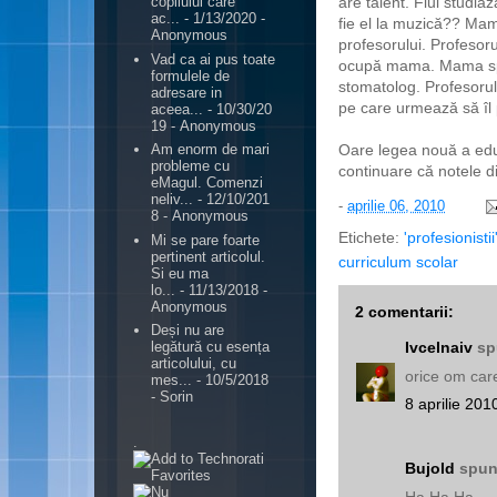
are talent. Fiul studia
copilului care
ac...
- 1/13/2020
-
fie el la muzică?? Mam
Anonymous
profesorului. Profesor
Vad ca ai pus toate
ocupă mama. Mama sp
formulele de
stomatolog. Profesorul
adresare in
pe care urmează să îl 
aceea...
- 10/30/20
19
- Anonymous
Oare legea nouă a edu
Am enorm de mari
probleme cu
continuare că notele d
eMagul. Comenzi
neliv...
- 12/10/201
-
aprilie 06, 2010
8
- Anonymous
Etichete:
'profesionistii
Mi se pare foarte
pertinent articolul.
curriculum scolar
Si eu ma
lo...
- 11/13/2018
-
Anonymous
2 comentarii:
Deși nu are
Ivcelnaiv
sp
legătură cu esența
articolului, cu
orice om care
mes...
- 10/5/2018
- Sorin
8 aprilie 201
.
Bujold
spune
Ha Ha Ha