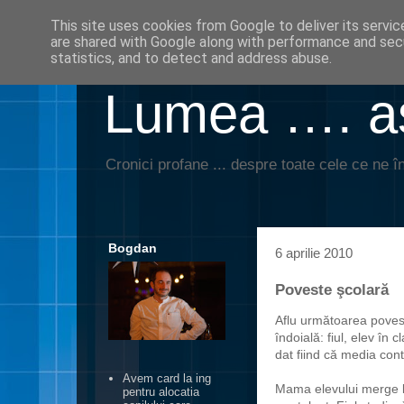
This site uses cookies from Google to deliver its servic
are shared with Google along with performance and secu
statistics, and to detect and address abuse.
Lumea …. aş
Cronici profane ... despre toate cele ce ne în
Bogdan
6 aprilie 2010
Poveste şcolară
Aflu următoarea povest
îndoială: fiul, elev în
dat fiind că media cont
Avem card la ing
Mama elevului merge la
pentru alocatia