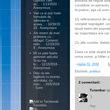
prezintă de regulă doar
copilului care
ac...
- 1/13/2020
-
constituie un panaceu 
Anonymous
la putere, aşa că sunt 
Vad ca ai pus toate
formulele de
(2) referendumul din i
adresare in
complet neprăgătit: con
aceea...
- 10/30/20
19
- Anonymous
două treimi din popul
iar majoritatea are cel
Am enorm de mari
probleme cu
eMagul. Comenzi
Cu alte cuvinte, datele
neliv...
- 12/10/201
8
- Anonymous
Ceea ce este stupid est
Mi se pare foarte
urma urmei, şi Hitler a
pertinent articolul.
Si eu ma
lo...
- 11/13/2018
-
-
martie 31, 2010
Anonymous
Etichete:
politica
Deși nu are
legătură cu esența
articolului, cu
2 comentarii:
mes...
- 10/5/2018
- Sorin
Turambar
sp
:)
.
Yup