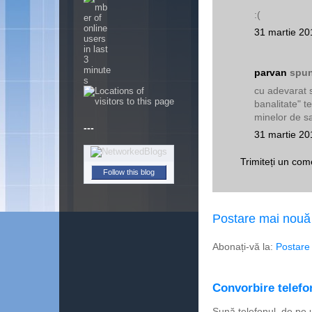
:(
31 martie 20
parvan
spun
cu adevarat s
banalitate" t
---
minelor de sa
31 martie 20
Trimiteți un com
Follow this blog
Postare mai nouă
Abonați-vă la:
Postare
Convorbire telefon
Sună telefonul, de pe 