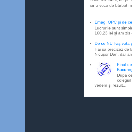
iar o voce de bărbat m
Emag, OPC şi de ce 
Lucrurile sunt simpl
160,23 lei şi am zis
De ce NU l-aş vota
Hai să precizez de l
Nicuşor Dan, dar am
Final d
Bucureş
După ce
colegiul
vedem şi rezult...