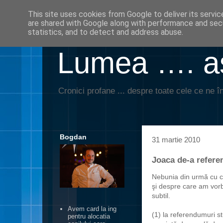
This site uses cookies from Google to deliver its servic
are shared with Google along with performance and secu
statistics, and to detect and address abuse.
Lumea …. aş
Cronici profane ... despre toate cele ce ne în
Bogdan
31 martie 2010
Joaca de-a refer
Nebunia din urmă cu c
şi despre care am vorb
subtil.
Avem card la ing
(1) la referendumuri st
pentru alocatia