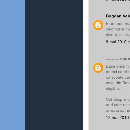
Bogdan Voi
E un mod mai
celor care n
divers, colora
9 mai 2010 l
---------
spune
Base oricum 
atunci cand 
ca scoate ca
ceva din "fa
eligibila.
Cat despre o
aud cate un c
armata sa ne
12 mai 2010 