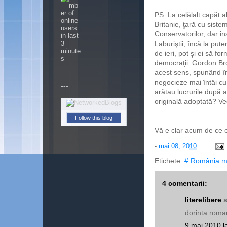
PS. La celălalt capăt a
Britanie, ţară cu siste
Conservatorilor, dar in
Laburiştii, încă la pute
de ieri, pot şi ei să f
democraţii. Gordon Brow
acest sens, spunând în
negocieze mai întâi cu 
---
arătau lucrurile după a
originală adoptată? Ved
Follow this blog
Vă e clar acum de ce e
-
mai 08, 2010
Etichete:
# România m
4 comentarii:
literelibere
s
dorinta roman
9 mai 2010 l