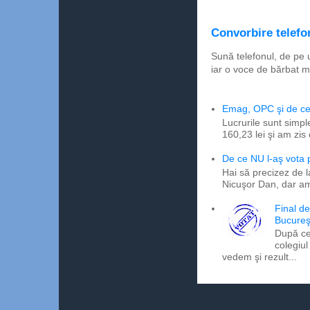
Convorbire telefon
Sună telefonul, de pe 
iar o voce de bărbat m
Emag, OPC şi de ce 
Lucrurile sunt simpl
160,23 lei şi am zis
De ce NU l-aş vota
Hai să precizez de l
Nicuşor Dan, dar am
Final d
Bucureş
După ce
colegiul
vedem şi rezult...