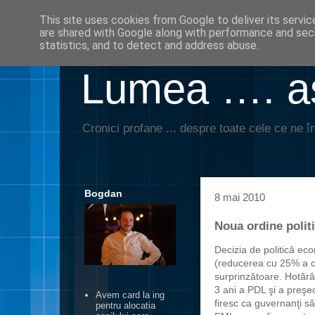
This site uses cookies from Google to deliver its servic
are shared with Google along with performance and secu
statistics, and to detect and address abuse.
Lumea …. aş
Cronici profane ... despre toate cele ce ne în
Bogdan
8 mai 2010
Noua ordine polit
Decizia de politică e
(reducerea cu 25% a che
surprinzătoare. Hotărâ
3 ani a PDL şi a preşed
Avem card la ing
firesc ca guvernanţi să
pentru alocatia