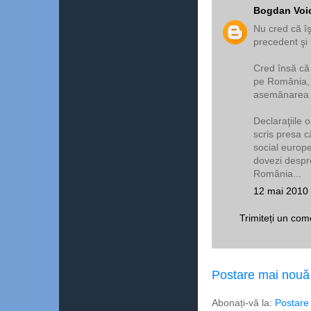
Bogdan Voi
Nu cred că îş
precedent şi 
Cred însă că
pe România, o
asemănarea 
Declaraţiile 
scris presa c
social europea
dovezi despr
România...
12 mai 2010 
Trimiteți un com
Postare mai nouă
Abonați-vă la:
Postare