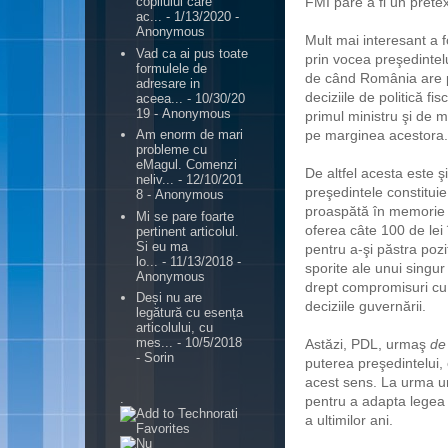
FMI pare a fi un prete
copilului care
ac...
- 1/13/2020
-
Anonymous
Mult mai interesant a 
Vad ca ai pus toate
prin
vocea preşedintelu
formulele de
de când România are pa
adresare in
deciziile de politică 
aceea...
- 10/30/20
19
- Anonymous
primul ministru şi de 
pe marginea acestora.
Am enorm de mari
probleme cu
eMagul. Comenzi
De altfel acesta este şi
neliv...
- 12/10/201
preşedintele constitui
8
- Anonymous
proaspătă în memorie 
Mi se pare foarte
oferea câte 100 de lei 
pertinent articolul.
Si eu ma
pentru a-şi păstra poziţ
lo...
- 11/13/2018
-
sporite ale unui singur 
Anonymous
drept compromisuri cu d
Deși nu are
deciziile guvernării.
legătură cu esența
articolului, cu
mes...
- 10/5/2018
Astăzi, PDL, urmaş
de
- Sorin
puterea preşedintelui, 
acest sens. La urma ur
.
pentru a adapta legea 
a ultimilor ani.