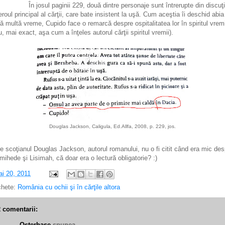
În josul paginii 229, două dintre personaje sunt întrerupte din discuţ
eroul principal al cărţii, care bate insistent la uşă. Cum aceştia îi deschid abia
ă multă vreme, Cupido face o remarcă despre ospitalitatea lor în spiritul vremi
u, mai exact, aşa cum a înţeles autorul cărţii spiritul vremii).
Douglas Jackson, Caligula, Ed.Allfa, 2008, p. 229, jos.
e scoţianul Douglas Jackson, autorul romanului, nu o fi citit când era mic des
mihede şi Lisimah, că doar era o lectură obligatorie? :)
i 20, 2011
chete:
România cu ochii şi în cărţile altora
2 comentarii:
Osterhase
spunea...