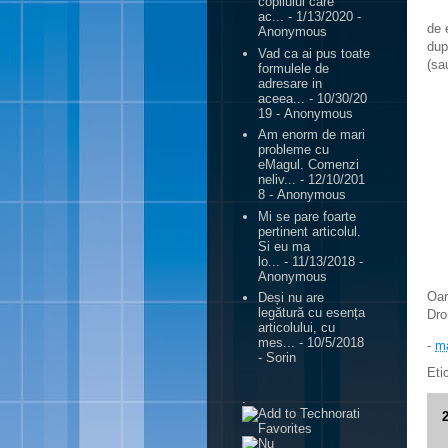
copilului care
ac...
- 1/13/2020
-
de 
Anonymous
dup
Vad ca ai pus toate
(sa
formulele de
adresare in
aceea...
- 10/30/20
19
- Anonymous
Am enorm de mari
probleme cu
eMagul. Comenzi
neliv...
- 12/10/201
8
- Anonymous
Mi se pare foarte
pertinent articolul.
Si eu ma
lo...
- 11/13/2018
-
Anonymous
Oar
Deși nu are
legătură cu esența
Dro
articolului, cu
mes...
- 10/5/2018
-
ma
- Sorin
Eti
.