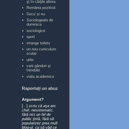
şi în cărţile altora
România pozitivă
Secu' și eu
Sociologeala de
duminica
sociologice
sport
strange toilets
un nou curriculum
scolar
utile
varii gânduri şi
întrebări
viata academica
Raportați un abuz
Argument?
[
...
]
scriu că aşa am
chef, nesistematic,
fără nici un fel de
public ţintă, fără să
popularizez prea mult
blog-ul, ca să văd ce