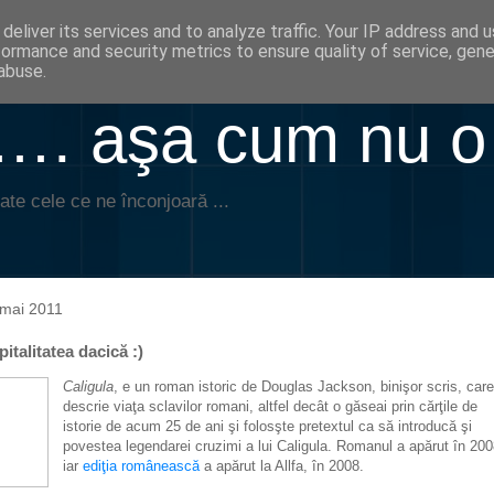
deliver its services and to analyze traffic. Your IP address and 
formance and security metrics to ensure quality of service, gen
abuse.
. aşa cum nu o
ate cele ce ne înconjoară ...
 mai 2011
italitatea dacică :)
Caligula
, e un roman istoric de Douglas Jackson, binişor scris, care
descrie viaţa sclavilor romani, altfel decât o găseai prin cărţile de
istorie de acum 25 de ani şi folosşte pretextul ca să introducă şi
povestea legendarei cruzimi a lui Caligula. Romanul a apărut în 200
iar
ediţia românească
a apărut la Allfa, în 2008.