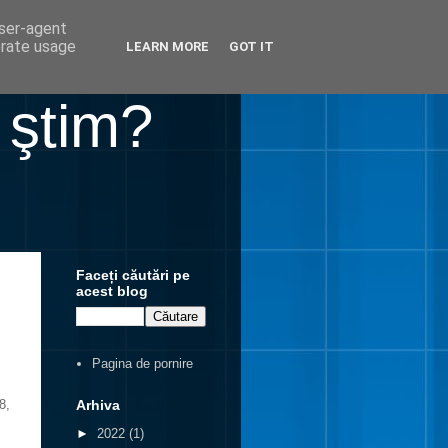
user-agent
erate usage
LEARN MORE
GOT IT
 ştim?
Faceți căutări pe
acest blog
Pagina de pornire
Arhiva
8,
►
2022
(1)