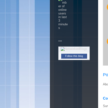
---
Follow this blog
Po
Abo
Con
Sun