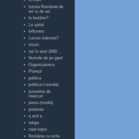
Istoria României de
ieri și de azi
la brutărie?
La spital
leftovers
Lucruri mărunte?
music
noi în anul 2000 ...
Numele de pe gard
Organizatorice
Ploieşti
politica
politica-n trombă
povestea de
miercuri
presa (media)
prietenie
q and a
religie
road signs
România cu ochii