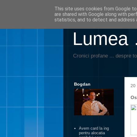
This site uses cookies from Google to 
are shared with Google along with per
statistics, and to detect and address 
Lumea …
Cronici profane ... despre to
Bogdan
20
Osp
Avem card la ing
pentru alocatia