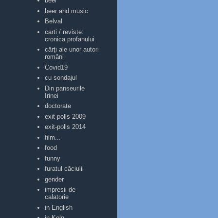
beer
beer and music
Belval
carti / reviste:
cronica profanului
cărţi ale unor autori
români
Covid19
cu sondajul
Din panseurile
Irinei
doctorate
exit-polls 2009
exit-polls 2014
film...
food
funny
furatul căciulii
gender
impresii de
calatorie
in English
in Koln