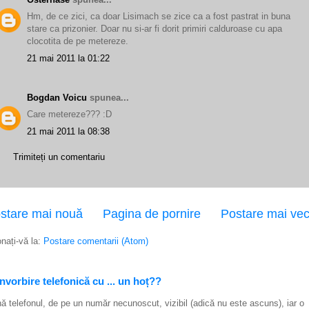
Hm, de ce zici, ca doar Lisimach se zice ca a fost pastrat in buna
stare ca prizonier. Doar nu si-ar fi dorit primiri calduroase cu apa
clocotita de pe metereze.
21 mai 2011 la 01:22
Bogdan Voicu
spunea...
Care metereze??? :D
21 mai 2011 la 08:38
Trimiteți un comentariu
stare mai nouă
Pagina de pornire
Postare mai ve
nați-vă la:
Postare comentarii (Atom)
vorbire telefonică cu ... un hoț??
ă telefonul, de pe un număr necunoscut, vizibil (adică nu este ascuns), iar o