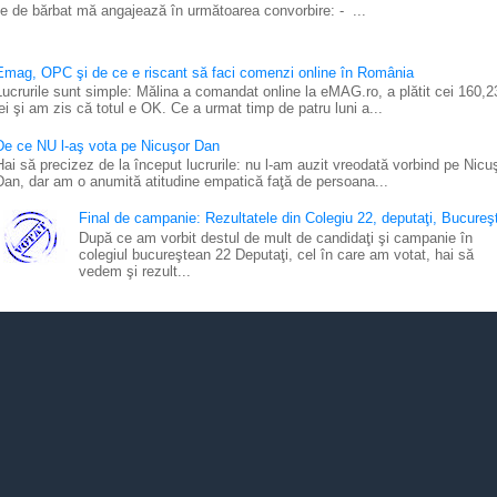
e de bărbat mă angajează în următoarea convorbire: - ...
Emag, OPC şi de ce e riscant să faci comenzi online în România
Lucrurile sunt simple: Mălina a comandat online la eMAG.ro, a plătit cei 160,2
lei şi am zis că totul e OK. Ce a urmat timp de patru luni a...
De ce NU l-aş vota pe Nicuşor Dan
Hai să precizez de la început lucrurile: nu l-am auzit vreodată vorbind pe Nicu
Dan, dar am o anumită atitudine empatică faţă de persoana...
Final de campanie: Rezultatele din Colegiu 22, deputaţi, Bucureşt
După ce am vorbit destul de mult de candidaţi şi campanie în
colegiul bucureştean 22 Deputaţi, cel în care am votat, hai să
vedem şi rezult...