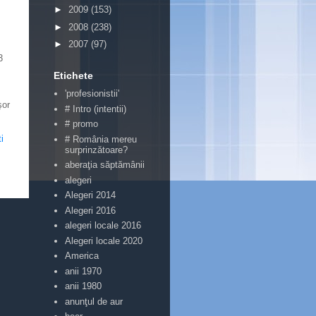
►
2009
(153)
►
2008
(238)
►
2007
(97)
3
Etichete
'profesionistii'
şor
# Intro (intentii)
# promo
i
# România mereu
surprinzătoare?
aberaţia săptămânii
alegeri
Alegeri 2014
Alegeri 2016
alegeri locale 2016
Alegeri locale 2020
America
anii 1970
anii 1980
anunţul de aur