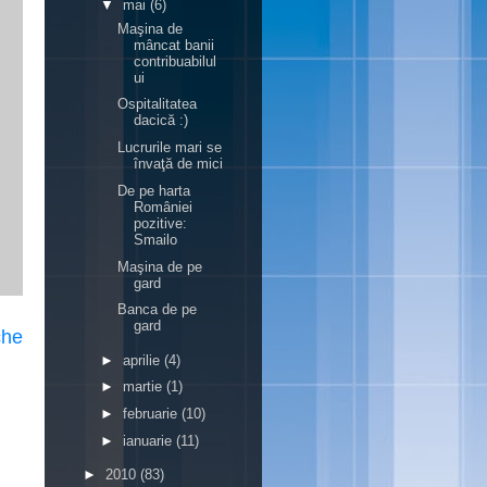
▼
mai
(6)
Maşina de
mâncat banii
contribuabilul
ui
Ospitalitatea
dacică :)
Lucrurile mari se
învaţă de mici
De pe harta
României
pozitive:
Smailo
Maşina de pe
gard
Banca de pe
gard
che
►
aprilie
(4)
►
martie
(1)
►
februarie
(10)
►
ianuarie
(11)
►
2010
(83)