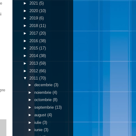
►
2021
(5)
ie
►
2020
(10)
i
►
2019
(6)
►
2018
(11)
►
2017
(20)
►
2016
(38)
►
2015
(17)
►
2014
(38)
►
2013
(59)
►
2012
(66)
▼
2011
(70)
►
decembrie
(3)
pre
►
noiembrie
(4)
►
octombrie
(8)
►
septembrie
(13)
►
august
(4)
►
iulie
(3)
►
iunie
(3)