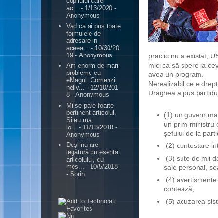
copilului care
ac...
- 1/13/2020
-
Anonymous
Vad ca ai pus toate
formulele de
adresare in
aceea...
- 10/30/20
19
- Anonymous
practic nu a existat; 
mici ca să spere la ce
Am enorm de mari
probleme cu
avea un program.
eMagul. Comenzi
Nerealizabil ce e drep
neliv...
- 12/10/201
Dragnea a pus partidul 
8
- Anonymous
Mi se pare foarte
pertinent articolul.
(1) un guvern mar
Si eu ma
un prim-ministru 
lo...
- 11/13/2018
-
șefului de la parti
Anonymous
Deși nu are
(2) contestare in
legătură cu esența
(3) sute de mii d
articolului, cu
mes...
- 10/5/2018
sale personal, sea
- Sorin
(4) avertismente 
contează;
.
(5) acuzarea sist