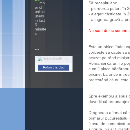
Să recapitulăm:
- pierderea puterii în 2
- alegeri câștigate în 
- atingerea gravă a pre
Nu sunt deloc semne 
Incompetență
Este un obicei îndelung
---
vorbește să caute să 
acuzat pe rând miniștr
României că ar fi o pop
Follow this blog
cum îi place bădăranul
oricine. La orice între
pretextând că nu este
Lașitate
Spre exemplu a spus că
dovedit că ordonanțele 
Dragnea a afirmat că n
primarul Bucureștiului
fi avut de comunicat p
singură, nu ar fi distr