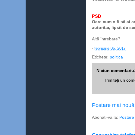
PSD
Oare cum o fi să ai c
autoritar, lipsit de 
Altă întrebare?
-
februarie 06, 2017
Etichete:
politica
Niciun comentariu
Trimiteți un com
Postare mai nouă
Abonați-vă la:
Postare