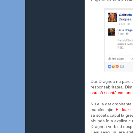
Dar Dragnea nu pare a
responsabilitatea. Dim
sau să scoată castane
Nu el a dat ordonanța 
manifestație.
El doar i-
să scoată capul la greu
abundă în a explica c
Dragnea vorbind despr
Ceaușescu nu era atât