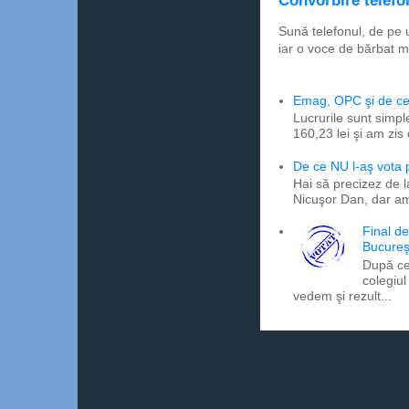
Convorbire telefon
Sună telefonul, de pe 
iar o voce de bărbat m
Emag, OPC şi de ce 
Lucrurile sunt simpl
160,23 lei şi am zis
De ce NU l-aş vota
Hai să precizez de l
Nicuşor Dan, dar am
Final d
Bucureş
După ce
colegiul
vedem şi rezult...