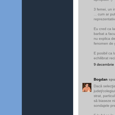
3 femei, un i
... cum ar put
reprezentativ
Eu cred ca la
barbat a facu
nu explica dev
fenomen de g
E posibil ca l
echilibrat re
9 decembrie 
Bogdan
spu
Dacă selecţia
judeţ/colegiu
strat, partic
să biaseze nic
sondajele pr