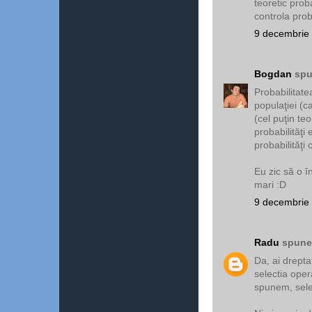
teoretic proba
controla proba
9 decembrie 
Bogdan
spu
Probabilitate
populaţiei (c
(cel puţin te
probabilităţi
probabilităţi
Eu zic să o î
mari :D
9 decembrie 
Radu
spunea
Da, ai drepta
selectia operat
spunem, select