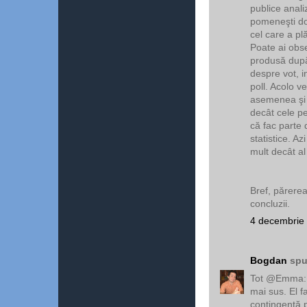
publice anali
pomeneşti doa
cel care a plă
Poate ai obse
produsă după 
despre vot, in
poll. Acolo ve
asemenea şi 
decât cele pe
că fac parte 
statistice. A
mult decât 
Bref, părere
concluzii.
4 decembrie 
Bogdan
spu
Tot @Emma: a
mai sus. El f
contingenţă p