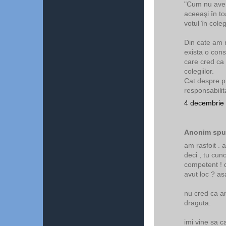
"Cum nu avem
aceeaşi în toa
votul în cole
Din cate am 
exista o cons
care cred ca
colegiilor.
Cat despre pr
responsabilit
4 decembrie 
Anonim spun
am rasfoit . a
deci , tu cuno
competent ! 
avut loc ? as
nu cred ca am
draguta.
imi vine sa 