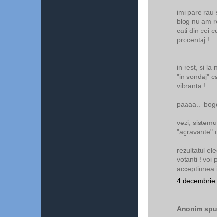
imi pare rau 
blog nu am 
cati din cei 
procentaj !
in rest, si la
"in sondaj" c
vibranta !
paaaa... bog
vezi, sistemu
"agravante" c
rezultatul el
votanti ! voi 
acceptiunea i
4 decembrie 
Anonim spun