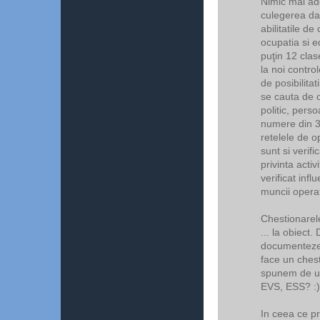
Nimic mai ade
culegerea dat
abilitatile d
ocupatia si 
puţin 12 clase
la noi contro
de posibilitat
se cauta de 
politic, pers
numere din 3 
retelele de o
sunt si verif
privinta activ
verificat infl
muncii operato
Chestionarele
... la obiect.
documenteze b
face un chest
spunem de un
EVS, ESS? :)
In ceea ce pr