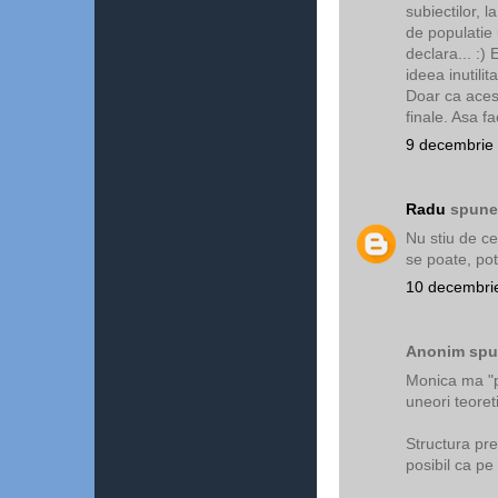
subiectilor, 
de populatie 
declara... :)
ideea inutilit
Doar ca acest
finale. Asa f
9 decembrie 
Radu
spunea
Nu stiu de ce
se poate, pot 
10 decembrie
Anonim spun
Monica ma "po
uneori teoret
Structura pre
posibil ca pe