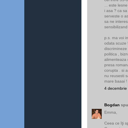
... este lesne
i asa ? ca s
serveste o a
sa ne inter
sensibilizand 
p.s. ma voi i
odata scuze 
discrimineze 
politica , biz
alimenteaza m
presa romana 
corupta . si a
nu reusesti s
mare baaai !
4 decembrie 
Bogdan
spu
Emma,
Ceea ce îţi s