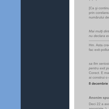
[Ca şi contin
prin corelare
numărului de 
Mai mulţi dint
nu declara e
----------------
Hm. Asta cree
fac exit-pollu
sa fim serios
pentru exit po
Corect. E mai
ai construi o
8 decembrie 
Anonim spun
Deci 22 a avut
apropiate :)