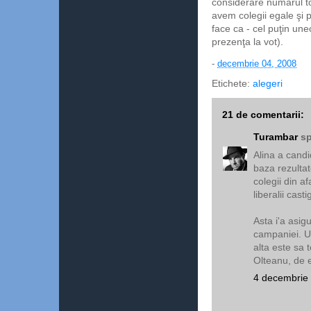
considerare numărul to
avem colegii egale şi p
face ca - cel puţin une
prezenţa la vot).
-
decembrie 04, 2008
Etichete:
alegeri
21 de comentarii:
Turambar
sp
Alina a candi
baza rezultat
colegii din a
liberalii casti
Asta i'a asigu
campaniei. Un
alta este sa t
Olteanu, de e
4 decembrie 