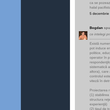
ca se pozeaza
halal pacifist
5 decembrie 
Bogdan
spu
ce intelegi p
----------------
Există numero
pot induce er
politice, edu
operator în p
respondenţilo
sistematică a
altora), care
controlul est
viteză în detr
Proiectarea r
(1) stabilire
structura reţ
experienţă)
(2) tipul de tr