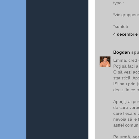
typo :
*zielgruppen
*sunteti
4 decembrie 
Bogdan
spu
Emma, cred c
Poţi să faci 
O să vezi aco
statistică. A
ISI sau prin 
decizi în ce 
Apoi, ţi-ai p
de care vorbe
care fiecare 
nevoia să le 
astfel comun
Pe urmă, agen