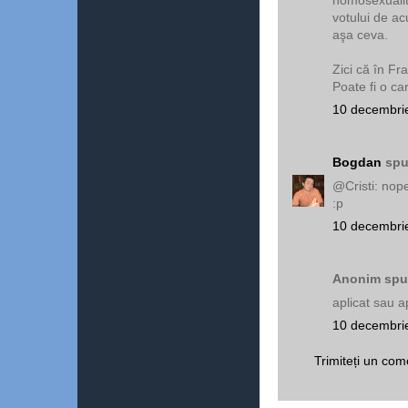
votului de a
aşa ceva.
Zici că în Fr
Poate fi o ca
10 decembrie
Bogdan
spu
@Cristi: nope
:p
10 decembrie
Anonim spun
aplicat sau ap
10 decembrie
Trimiteți un com