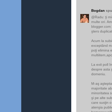
Bogdan
spu
@Radu: ţi mi
multe ori. Am
blogger.com: 
şters duplica
Acum la subie
exceptând măs
poţi elimina 
multiitem,apoi
La exit poll î
despre asta 
domeniu.
M-aş aştepta 
majoritate ab
minoritatea s
şi pe alte su
care susţin o
atenşia public
homosexualita