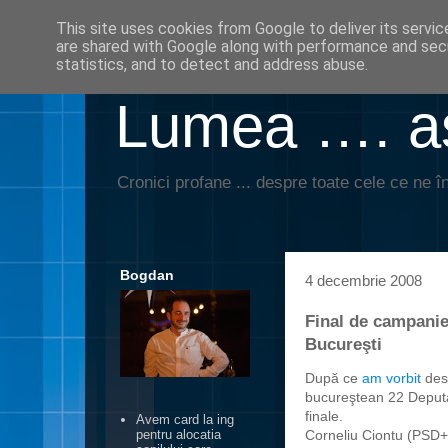
This site uses cookies from Google to deliver its servic
are shared with Google along with performance and secu
statistics, and to detect and address abuse.
Lumea …. aş
Cronici profane ... despre toate cele ce ne în
Bogdan
4 decembrie 2008
Final de campanie:
Bucureşti
După ce
am vorbit
dest
bucureştean 22 Deputaţ
finale.
Avem card la ing
Corneliu Ciontu (PSD
pentru alocatia