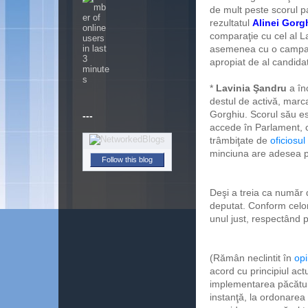
de mult peste scorul p
rezultatul
Alinei Gorg
comparaţie cu cel al La
asemenea cu o campanie 
apropiat de al candida
*
Lavinia Şandru
a înc
destul de activă, marcat
Gorghiu. Scorul său e
---
accede în Parlament, ca
trâmbiţate de
oficiosul
minciuna are adesea pi
Follow this blog
Deşi a treia ca număr 
deputat. Conform celor
unul just, respectând p
(Rămân neclintit în
opi
acord cu principiul actu
implementarea păcătuie
instanţă, la ordonarea c