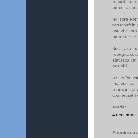
record ! acei
anumite canal
ieri spre exe
wirtschaft in
astazi zbiara 
patrat de pe h
deci , asa ! 
repugna ceva 
statistica cat
posibil !
p.s. in "vashi
! sa vezi ce
reprezinti po
cosmetizat ! 
asadar ....
4 decembrie 
Anonim spun