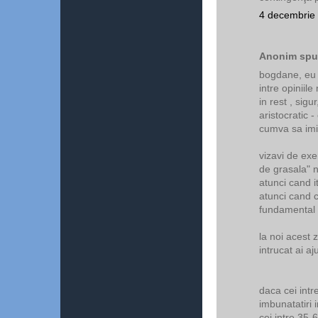
4 decembrie 
Anonim spun
bogdane, eu t
intre opiniile
in rest , sig
aristocratic 
cumva sa imi
vizavi de exe
de grasala" n
atunci cand it
atunci cand 
fundamental 
la noi acest 
intrucat ai aj
daca cei intr
imbunatatiri 
cei intre 35-6