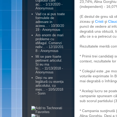
copilului care
23,74%, Alina Gorghiu
ac...
- 1/13/2020
-
(independent) - 16,07
Anonymous
Vad ca ai pus toate
(E destul de greu să ob
formulele de
ziceau şi
Cristi
şi
Clau
adresare in
aceea...
- 10/30/20
punct de vedere al inf
19
- Anonymous
degrabă una obtuză, li
Am enorm de mari
aflu ce s-a petrecut cu 
probleme cu
eMagul. Comenzi
Rezultatele merită com
neliv...
- 12/10/201
8
- Anonymous
* Primii trei candidaţi 
Mi se pare foarte
pertinent articolul.
context, rezultatele lor
Si eu ma
lo...
- 11/13/2018
-
* Colegiul este „pe moş
Anonymous
voturile exprimate în B
Deși nu are
mai degrabă o înfrânge
legătură cu esența
articolului, cu
mes...
- 10/5/2018
* Acelaşi lucru se poa
- Sorin
campanie spuneam că 
sub scorul partidului 
.
* Campania susţinută (
Alina Gorghiu. Deşi a 