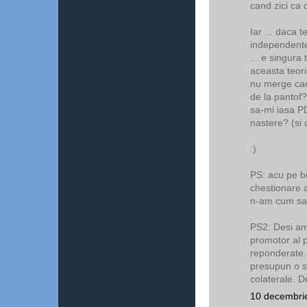
cand zici ca c
Iar ... daca t
independente .
... e singura
aceasta teori
nu merge cac
de la pantof?
sa-mi iasa PD
nastere? (si 
:)
PS: acu pe bu
chestionare a
n-am cum sa 
PS2: Desi am 
promotor al p
reponderate.
presupun o s
colaterale. D
10 decembrie