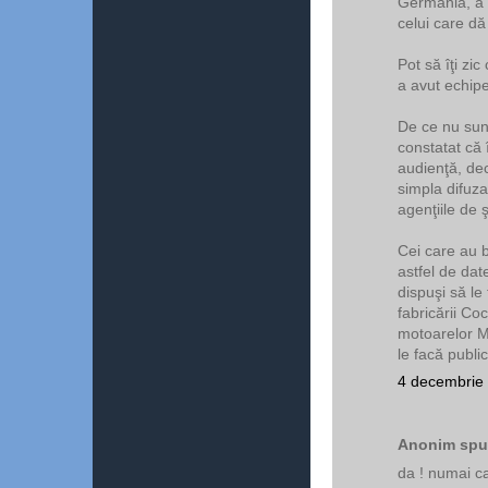
Germania, a f
celui care dă
Pot să îţi zi
a avut echipe
De ce nu sun
constatat că
audienţă, dec
simpla difuza
agenţiile de ş
Cei care au b
astfel de dat
dispuşi să le
fabricării Co
motoarelor Me
le facă public
4 decembrie 
Anonim spun
da ! numai ca 