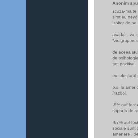
Anonim spun
scuza-ma te r
simt eu nevo
izbitor de pe
asadar , va 
"zielgruppen
de aceea stud
de psihologie
net pozitive.
ex. electoral
p.s. la amer
/razboi.
-9% auf fost 
shparta de si
-67% auf fos
sociale sunt 
amanare . dec