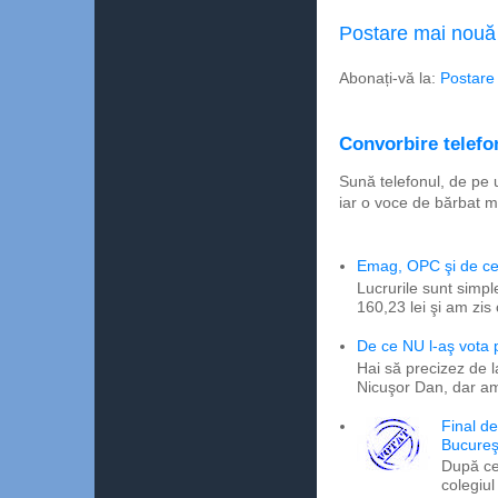
Postare mai nouă
Abonați-vă la:
Postare
Convorbire telefon
Sună telefonul, de pe 
iar o voce de bărbat m
Emag, OPC şi de ce 
Lucrurile sunt simpl
160,23 lei şi am zis
De ce NU l-aş vota
Hai să precizez de l
Nicuşor Dan, dar am
Final d
Bucureş
După ce
colegiul