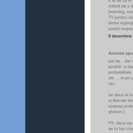
E la fel ca în
individ de a i
[warning: ex
TV pentru că
dintre mşinişt
postul respec
9 decembrie 
Anonim spun
pai da... dar 
posibili. si d
probabilitate.
stii. ... si pe
rau.
Iar daca ai l
ai liberale b
aceeasi probab
ghinion:)
PS: daca aia
iar tu faci ch