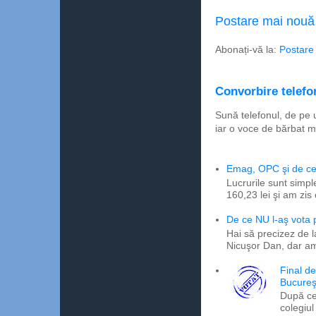
Postare mai nouă
Abonați-vă la:
Postare
Convorbire telefon
Sună telefonul, de pe 
iar o voce de bărbat m
Emag, OPC şi de ce 
Lucrurile sunt simpl
160,23 lei şi am zis
De ce NU l-aş vota
Hai să precizez de l
Nicuşor Dan, dar am
Final d
Bucureş
După ce
colegiul