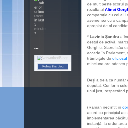
de mult peste scorul p
rezultatul
Alinei Gorg
comparaţie cu cel al La
asemenea cu o campanie 
apropiat de al candida
*
Lavinia Şandru
a înc
destul de activă, marcat
Gorghiu. Scorul său e
---
accede în Parlament, ca
trâmbiţate de
oficiosul
minciuna are adesea pi
Follow this blog
Deşi a treia ca număr 
deputat. Conform celor
unul just, respectând p
(Rămân neclintit în
opi
acord cu principiul actu
implementarea păcătuie
instanţă, la ordonarea c