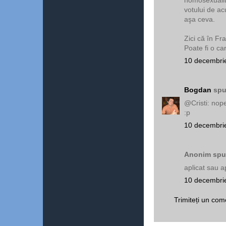
votului de a
aşa ceva.
Zici că în Fr
Poate fi o ca
10 decembrie
Bogdan
spu
@Cristi: nope
:p
10 decembrie
Anonim spun
aplicat sau ap
10 decembrie
Trimiteți un com