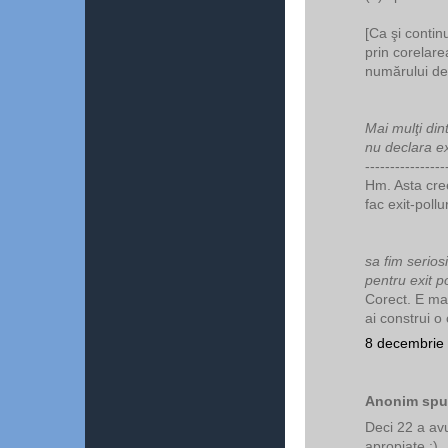
[Ca şi contin
prin corelare
numărului de 
Mai mulţi dint
nu declara e
----------------
Hm. Asta cree
fac exit-pollu
sa fim serios
pentru exit po
Corect. E mai
ai construi o
8 decembrie 
Anonim spun
Deci 22 a avut
apropiate :)