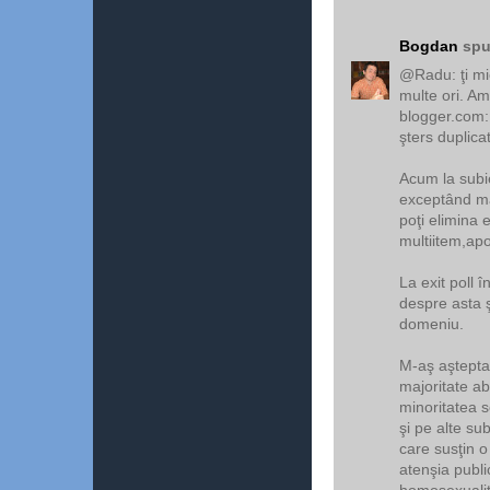
Bogdan
spu
@Radu: ţi mi
multe ori. Am
blogger.com: 
şters duplica
Acum la subie
exceptând măs
poţi elimina 
multiitem,apoi
La exit poll î
despre asta 
domeniu.
M-aş aştepta 
majoritate ab
minoritatea s
şi pe alte su
care susţin o
atenşia public
homosexualita