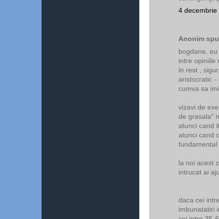
4 decembrie 
Anonim spun
bogdane, eu t
intre opiniile
in rest , sig
aristocratic 
cumva sa imi
vizavi de exe
de grasala" n
atunci cand it
atunci cand 
fundamental 
la noi acest 
intrucat ai aj
daca cei intr
imbunatatiri 
cei intre 35-6