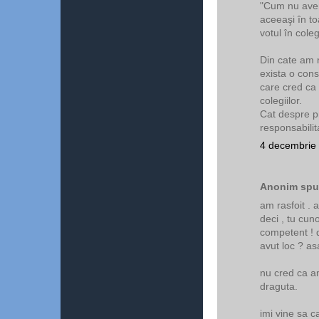
"Cum nu avem
aceeaşi în toa
votul în cole
Din cate am 
exista o cons
care cred ca
colegiilor.
Cat despre pr
responsabilit
4 decembrie 
Anonim spun
am rasfoit . a
deci , tu cuno
competent ! 
avut loc ? as
nu cred ca am
draguta.
imi vine sa 