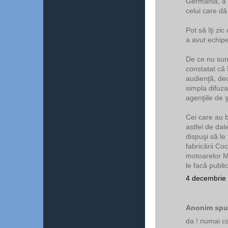
Germania, a f
celui care dă
Pot să îţi zi
a avut echipe
De ce nu sun
constatat că
audienţă, dec
simpla difuza
agenţiile de ş
Cei care au b
astfel de dat
dispuşi să le
fabricării Co
motoarelor Me
le facă public
4 decembrie 
Anonim spun
da ! numai ca 