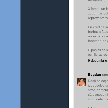
3 femei, un i
... cum ar put
reprezentativ
Eu cred ca la
barbat a facu
nu explica dev
fenomen de g
E posibil ca l
echilibrat re
9 decembrie 
Bogdan
spu
Dacă selecţia
judeţ/colegiu
strat, partic
să biaseze nic
sondajele pr