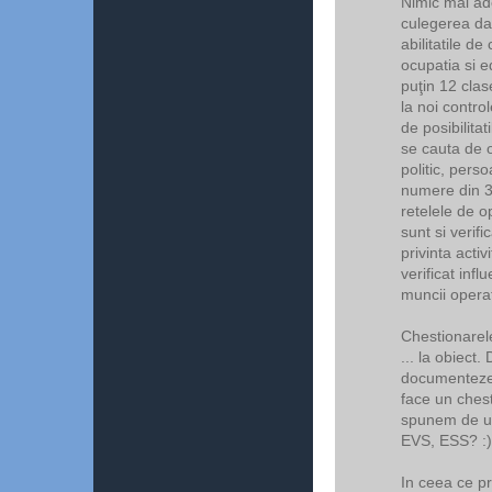
Nimic mai ade
culegerea dat
abilitatile d
ocupatia si 
puţin 12 clase
la noi contro
de posibilitat
se cauta de 
politic, pers
numere din 3 
retelele de o
sunt si verif
privinta activ
verificat infl
muncii operato
Chestionarele
... la obiect.
documenteze b
face un chest
spunem de un
EVS, ESS? :)
In ceea ce pr