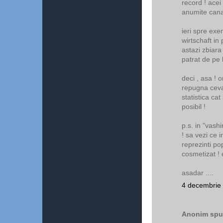
record ! acei
anumite canal
ieri spre exe
wirtschaft in
astazi zbiara 
patrat de pe h
deci , asa ! 
repugna ceva 
statistica cat
posibil !
p.s. in "vashi
! sa vezi ce
reprezinti po
cosmetizat ! 
asadar ....
4 decembrie 
Anonim spun