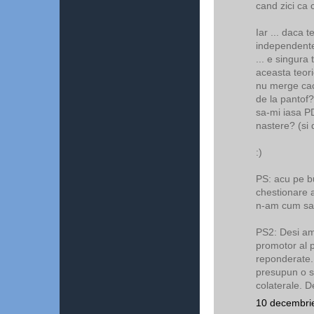
cand zici ca c
Iar ... daca t
independente .
... e singura
aceasta teori
nu merge cac
de la pantof?
sa-mi iasa PD
nastere? (si 
:)
PS: acu pe bu
chestionare a
n-am cum sa 
PS2: Desi am 
promotor al p
reponderate.
presupun o s
colaterale. D
10 decembrie