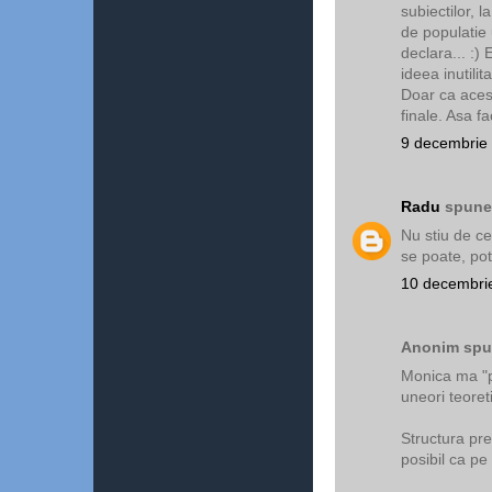
subiectilor, 
de populatie 
declara... :)
ideea inutilit
Doar ca acest
finale. Asa f
9 decembrie 
Radu
spunea
Nu stiu de ce
se poate, pot 
10 decembrie
Anonim spun
Monica ma "po
uneori teoret
Structura pre
posibil ca pe