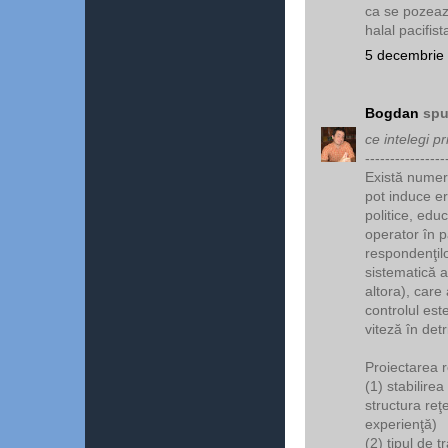
ca se pozeaza
halal pacifist
5 decembrie 
Bogdan
spu
ce intelegi p
----------------
Există numero
pot induce er
politice, edu
operator în p
respondenţilo
sistematică a
altora), care
controlul est
viteză în detr
Proiectarea r
(1) stabilire
structura reţ
experienţă)
(2) tipul de tr