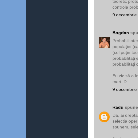
teoretic proba
controla proba
9 decembrie 
Bogdan
spu
Probabilitate
populaţiei (c
(cel puţin te
probabilităţi
probabilităţi
Eu zic să o î
mari :D
9 decembrie 
Radu
spunea
Da, ai drepta
selectia operat
spunem, select