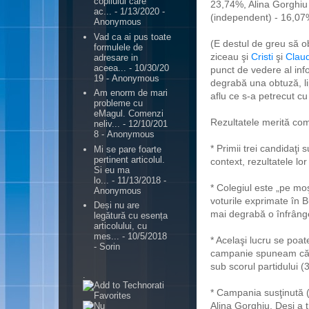
copilului care
23,74%, Alina Gorghiu
ac...
- 1/13/2020
-
(independent) - 16,07
Anonymous
Vad ca ai pus toate
(E destul de greu să ob
formulele de
ziceau şi
Cristi
şi
Clau
adresare in
aceea...
- 10/30/20
punct de vedere al inf
19
- Anonymous
degrabă una obtuză, li
Am enorm de mari
aflu ce s-a petrecut cu 
probleme cu
eMagul. Comenzi
Rezultatele merită com
neliv...
- 12/10/201
8
- Anonymous
* Primii trei candidaţi 
Mi se pare foarte
pertinent articolul.
context, rezultatele lor
Si eu ma
lo...
- 11/13/2018
-
* Colegiul este „pe moş
Anonymous
voturile exprimate în B
Deși nu are
mai degrabă o înfrânge
legătură cu esența
articolului, cu
mes...
- 10/5/2018
* Acelaşi lucru se poa
- Sorin
campanie spuneam că 
sub scorul partidului 
.
* Campania susţinută (
Alina Gorghiu. Deşi a 