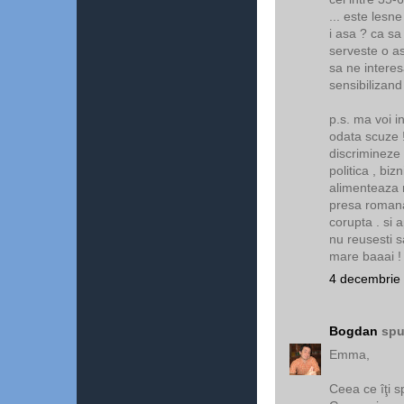
... este lesne
i asa ? ca s
serveste o a
sa ne inter
sensibilizand 
p.s. ma voi i
odata scuze 
discrimineze 
politica , biz
alimenteaza m
presa romana 
corupta . si a
nu reusesti s
mare baaai !
4 decembrie 
Bogdan
spu
Emma,
Ceea ce îţi s