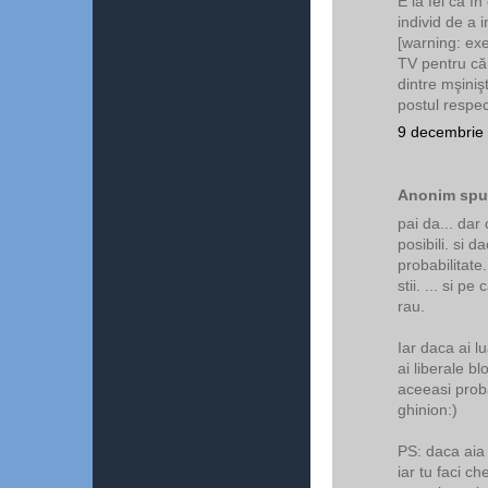
E la fel ca în
individ de a i
[warning: ex
TV pentru că
dintre mşinişt
postul respec
9 decembrie 
Anonim spun
pai da... dar 
posibili. si d
probabilitate.
stii. ... si pe
rau.
Iar daca ai l
ai liberale b
aceeasi probab
ghinion:)
PS: daca aia
iar tu faci ch