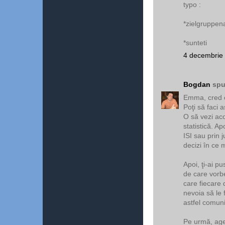
typo :
*zielgruppen
*sunteti
4 decembrie 
Bogdan
spu
Emma, cred c
Poţi să faci 
O să vezi aco
statistică. A
ISI sau prin 
decizi în ce 
Apoi, ţi-ai p
de care vorbe
care fiecare 
nevoia să le 
astfel comun
Pe urmă, agen