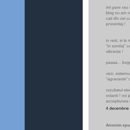
imi pare rau 
blog nu am 
cati din cei 
procentaj !
in rest, si la
"in sondaj" c
vibranta !
paaaa... bog
vezi, sistemu
"agravante" c
rezultatul el
votanti ! voi 
acceptiunea i
4 decembrie 
Anonim spun