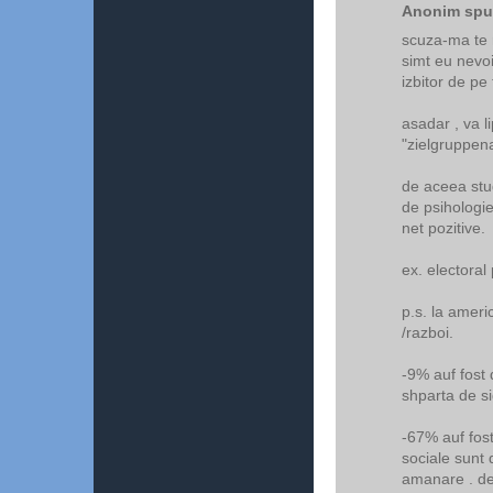
Anonim spun
scuza-ma te r
simt eu nevo
izbitor de pe
asadar , va 
"zielgruppen
de aceea stud
de psihologie
net pozitive.
ex. electoral
p.s. la amer
/razboi.
-9% auf fost 
shparta de si
-67% auf fos
sociale sunt 
amanare . dec