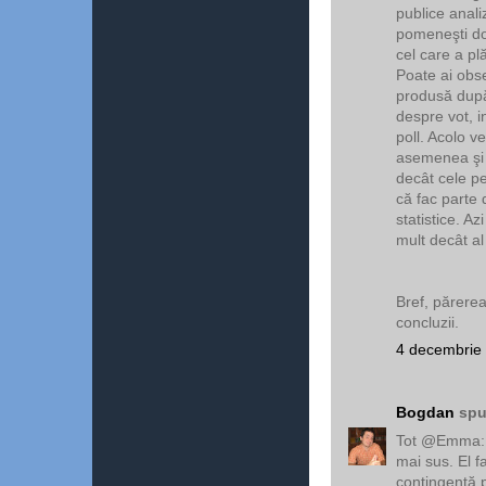
publice anali
pomeneşti doa
cel care a plă
Poate ai obse
produsă după 
despre vot, in
poll. Acolo ve
asemenea şi 
decât cele pe
că fac parte 
statistice. A
mult decât 
Bref, părere
concluzii.
4 decembrie 
Bogdan
spu
Tot @Emma: a
mai sus. El f
contingenţă p