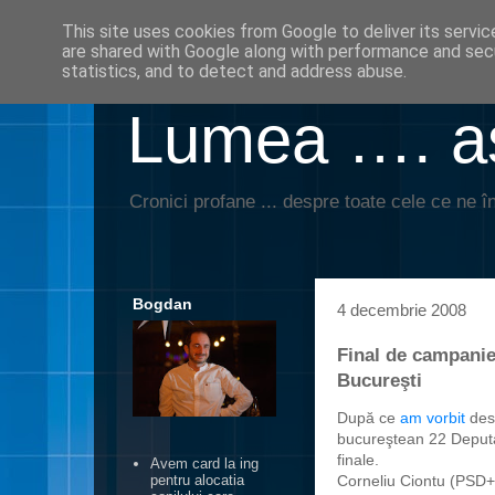
This site uses cookies from Google to deliver its servic
are shared with Google along with performance and secu
statistics, and to detect and address abuse.
Lumea …. aş
Cronici profane ... despre toate cele ce ne în
Bogdan
4 decembrie 2008
Final de campanie:
Bucureşti
După ce
am vorbit
dest
bucureştean 22 Deputaţ
finale.
Avem card la ing
Corneliu Ciontu (PSD
pentru alocatia