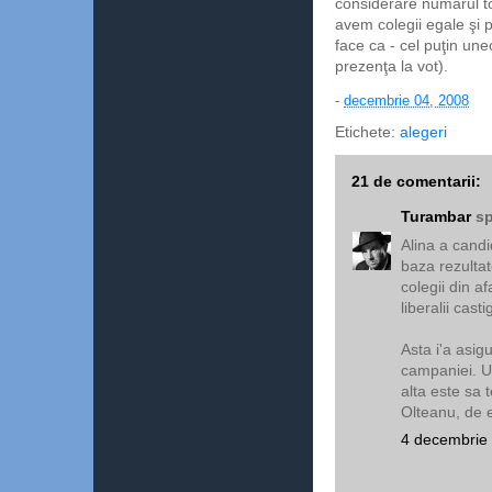
considerare numărul to
avem colegii egale şi p
face ca - cel puţin une
prezenţa la vot).
-
decembrie 04, 2008
Etichete:
alegeri
21 de comentarii:
Turambar
sp
Alina a candi
baza rezultat
colegii din a
liberalii casti
Asta i'a asigu
campaniei. Un
alta este sa t
Olteanu, de e
4 decembrie 