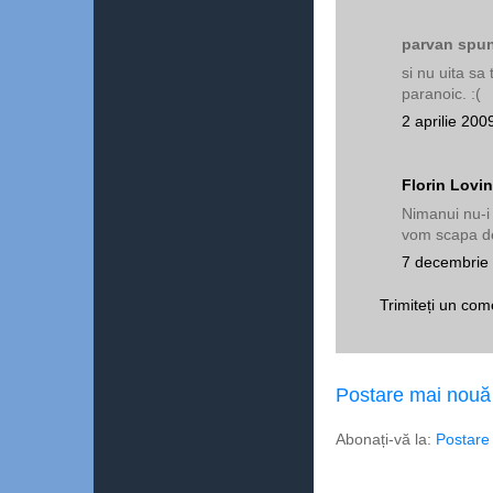
parvan spun
si nu uita sa 
paranoic. :(
2 aprilie 200
Florin Lovin
Nimanui nu-i 
vom scapa de 
7 decembrie 
Trimiteți un com
Postare mai nouă
Abonați-vă la:
Postare