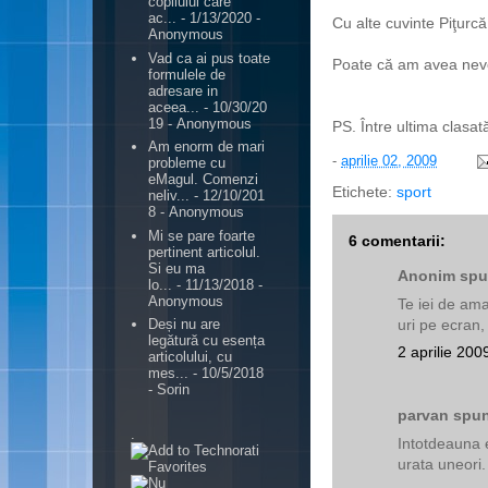
copilului care
ac...
- 1/13/2020
-
Cu alte cuvinte Piţurc
Anonymous
Vad ca ai pus toate
Poate că am avea nevoi
formulele de
adresare in
aceea...
- 10/30/20
19
- Anonymous
PS. Între ultima clasat
Am enorm de mari
-
aprilie 02, 2009
probleme cu
eMagul. Comenzi
Etichete:
sport
neliv...
- 12/10/201
8
- Anonymous
Mi se pare foarte
6 comentarii:
pertinent articolul.
Si eu ma
Anonim spun
lo...
- 11/13/2018
-
Anonymous
Te iei de ama
uri pe ecran,
Deși nu are
legătură cu esența
2 aprilie 200
articolului, cu
mes...
- 10/5/2018
- Sorin
parvan spun
.
Intotdeauna 
urata uneori.