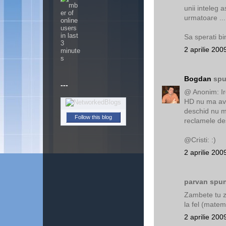
unii inteleg a
urmatoare ...
Sa sperati bi
2 aprilie 200
Bogdan
spu
---
@ Anonim: Iro
HD nu ma avan
deschid nu m
Follow this blog
reclamele des
@Cristi: :)
2 aprilie 200
parvan spun
Zambete tu z
la fel (matem
2 aprilie 200