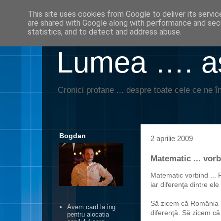
This site uses cookies from Google to deliver its servic
are shared with Google along with performance and secu
statistics, and to detect and address abuse.
Lumea …. aş
Cronici profane ... despre toate cele ce ne în
Bogdan
2 aprilie 2009
Matematic ... vorb
Matematic vorbind ... 
iar diferenţa dintre el
Să zicem că România 
Avem card la ing
diferenţă. Să zicem că
pentru alocatia