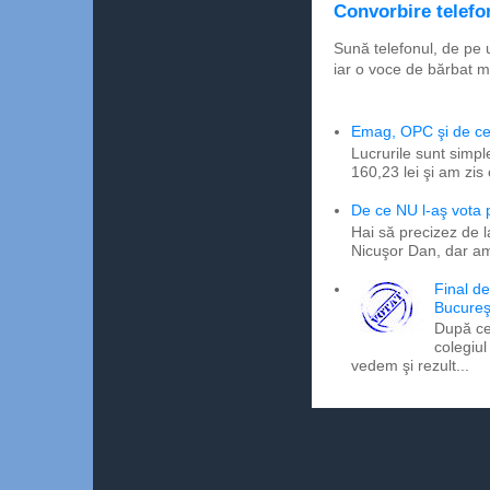
Convorbire telefon
Sună telefonul, de pe 
iar o voce de bărbat m
Emag, OPC şi de ce 
Lucrurile sunt simpl
160,23 lei şi am zis
De ce NU l-aş vota
Hai să precizez de l
Nicuşor Dan, dar am
Final d
Bucureş
După ce
colegiul
vedem şi rezult...