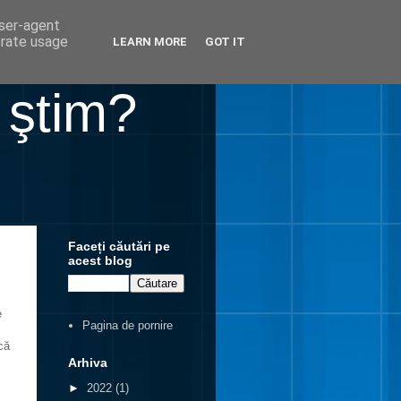
user-agent
erate usage
LEARN MORE
GOT IT
 ştim?
Faceți căutări pe
acest blog
e
Pagina de pornire
că
Arhiva
►
2022
(1)