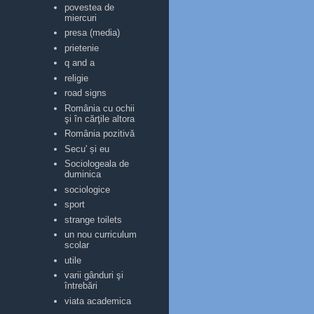
povestea de
miercuri
presa (media)
prietenie
q and a
religie
road signs
România cu ochii
şi în cărţile altora
România pozitivă
Secu' și eu
Sociologeala de
duminica
sociologice
sport
strange toilets
un nou curriculum
scolar
utile
varii gânduri şi
întrebări
viata academica