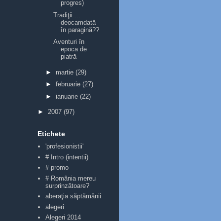
progres)
Tradiţii …
deocamdată
în paragină??
Aventuri în
epoca de
piatră
►
martie
(29)
►
februarie
(27)
►
ianuarie
(22)
►
2007
(97)
Etichete
'profesionistii'
# Intro (intentii)
# promo
# România mereu
surprinzătoare?
aberaţia săptămânii
alegeri
Alegeri 2014