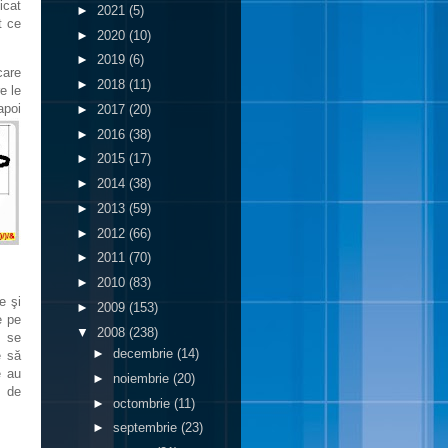
icat
►
2021
(5)
t ce
►
2020
(10)
►
2019
(6)
care
►
2018
(11)
e le
apoi
►
2017
(20)
►
2016
(38)
►
2015
(17)
►
2014
(38)
►
2013
(59)
►
2012
(66)
►
2011
(70)
►
2010
(83)
e şi
►
2009
(153)
e pe
▼
2008
(238)
ă se
►
decembrie
(14)
e să
e au
►
noiembrie
(20)
i de
►
octombrie
(11)
►
septembrie
(23)