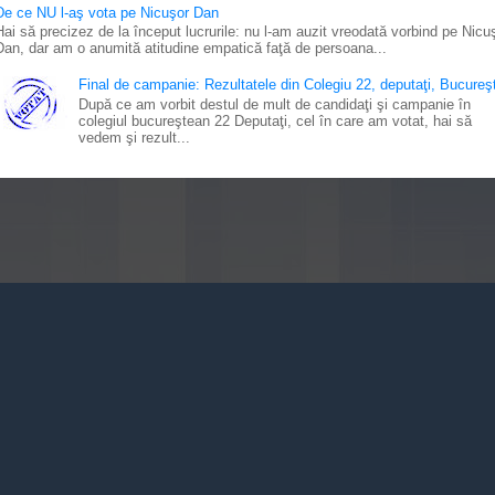
De ce NU l-aş vota pe Nicuşor Dan
Hai să precizez de la început lucrurile: nu l-am auzit vreodată vorbind pe Nicu
Dan, dar am o anumită atitudine empatică faţă de persoana...
Final de campanie: Rezultatele din Colegiu 22, deputaţi, Bucureşt
După ce am vorbit destul de mult de candidaţi şi campanie în
colegiul bucureştean 22 Deputaţi, cel în care am votat, hai să
vedem şi rezult...