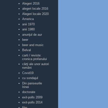
Alegeri 2016
alegeri locale 2016
Alegeri locale 2020
America
anii 1970
anii 1980
anunţul de aur
beer
beer and music
Belval
carti / reviste:
cronica profanului
cărţi ale unor autori
români
Covid19
cu sondajul
Din panseurile
Irinei
doctorate
exit-polls 2009
exit-polls 2014
film...