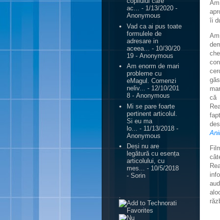
copilului care
Am 
ac...
- 1/13/2020
-
apr
Anonymous
îi 
Vad ca ai pus toate
formulele de
Am 
adresare in
dem
aceea...
- 10/30/20
che
19
- Anonymous
con
Am enorm de mari
cer
probleme cu
găs
eMagul. Comenzi
neliv...
- 12/10/201
mar
8
- Anonymous
că
Mi se pare foarte
Rea
pertinent articolul.
fap
Si eu ma
des
lo...
- 11/13/2018
-
Ani
Anonymous
Deși nu are
Fil
legătură cu esența
cât
articolului, cu
Rea
mes...
- 10/5/2018
inf
- Sorin
aud
alo
.
răz