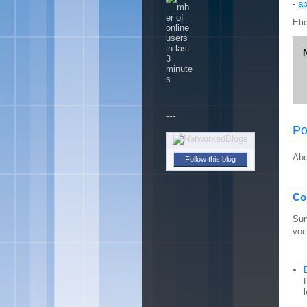
-
ap
Eti
---
Po
Abo
Follow this blog
Con
Sun
voc