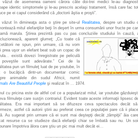
văzut de asemenea oameni cărora câte doi-trei medici le-au diagnost
oape identic simptomele şi le-au prescris acelaşi tratament, însă care fac to
duce pe ei capul considerând că „doctorii ăştia e proşti”.
văzut în dimineaţa asta o ştire pe site-ul
Realitatea
, despre un studiu
ontează mitul elefanţilor beţi în deşert în urma consumării unor fructe pe car
amă marula. Ştirea prezintă pas cu pas concluziile studiului în cauză, 
cluzionează,
aparent glumeţ: „Cu toate că
cetătorii ne spun, prin urmare, că nu vom
i prea uşor un elefant
beat sub un copac de
ula... există dovezi înregistrate pe peliculă
 poveştile sunt adevărate.” Cei de la
litatea pun un filmuleţ luat de pe youtube, în
t o bucăţică dintr-un documentar comic
pre animalele din sudul Africii, numit
mals Are Beautiful People
şi realizat în … 1974.
mul cu pricina este de altfel cel ce a popularizat mitul, iar
youtube găzduieşt
eva filmuleţe care susţin contrariul. Evident toate aceste informaţii lipsesc d
litatea. Era mai important să se difuzeze ceva spectaculos decât s
ormeze, astfel că autorii ştirii au preferat ceea ce populaţiei pare că ii plac
ă. Au sugerat prin urmare că ei sunt mai deştepţi decât „tâmpiţii” ăia car
cat resurse ca se studieze dacă elefanţii chiar se îmbată sau nu. Un so
bunare împotriva ălora care ştiu un pic mai mult decât ei…