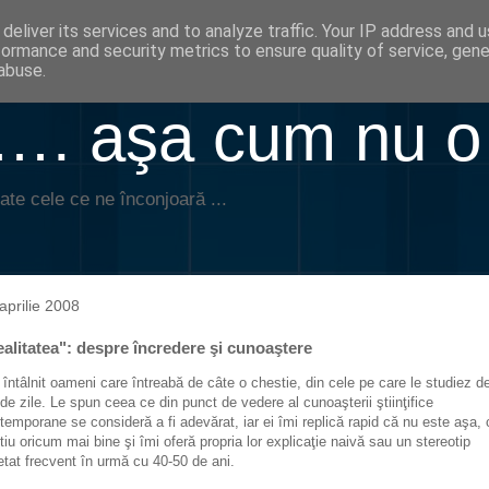
deliver its services and to analyze traffic. Your IP address and 
formance and security metrics to ensure quality of service, gen
abuse.
. aşa cum nu o
ate cele ce ne înconjoară ...
aprilie 2008
ealitatea": despre încredere şi cunoaştere
întâlnit oameni care întreabă de câte o chestie, din cele pe care le studiez d
 de zile. Le spun ceea ce din punct de vedere al cunoaşterii ştiinţifice
temporane se consideră a fi adevărat, iar ei îmi replică rapid că nu este aşa, 
ştiu oricum mai bine şi îmi oferă propria lor explicaţie naivă sau un stereotip
etat frecvent în urmă cu 40-50 de ani.