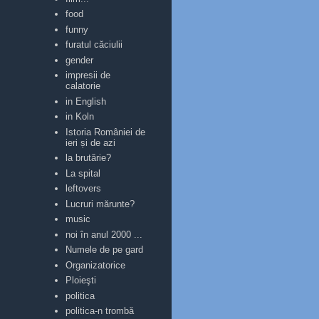
food
funny
furatul căciulii
gender
impresii de
calatorie
in English
in Koln
Istoria României de
ieri și de azi
la brutărie?
La spital
leftovers
Lucruri mărunte?
music
noi în anul 2000 ...
Numele de pe gard
Organizatorice
Ploieşti
politica
politica-n trombă