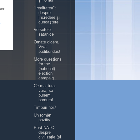
şi "omul"
"Irealitatea":
şor
despre
încredere şi
cunoaştere
i
Versetele
satanice
Ornate dicere.
Vivat
pudibundus!
More questions
for the
(national)
election
campaig...
Ce mai tura-
vura, să
punem
bordura!
Timpuri noi?
Un român
pozitiv
Post-NATO:
despre
civilizaţie (şi