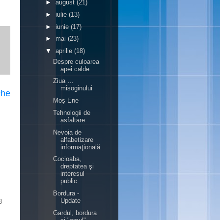
►
august
(21)
►
iulie
(13)
►
iunie
(17)
►
mai
(23)
▼
aprilie
(18)
Despre culoarea
apei calde
Ziua …
misoginului
che
Moş Ene
Tehnologii de
asfaltare
Nevoia de
alfabetizare
informaţională
Cocioaba,
dreptatea şi
interesul
public
Bordura -
Update
3
Gardul, bordura