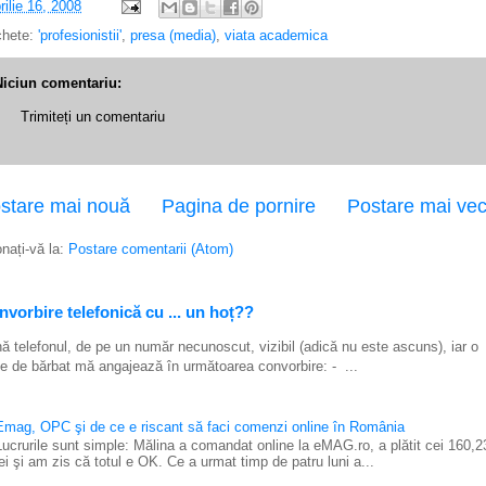
rilie 16, 2008
chete:
'profesionistii'
,
presa (media)
,
viata academica
Niciun comentariu:
Trimiteți un comentariu
stare mai nouă
Pagina de pornire
Postare mai ve
nați-vă la:
Postare comentarii (Atom)
vorbire telefonică cu ... un hoț??
ă telefonul, de pe un număr necunoscut, vizibil (adică nu este ascuns), iar o
e de bărbat mă angajează în următoarea convorbire: - ...
Emag, OPC şi de ce e riscant să faci comenzi online în România
Lucrurile sunt simple: Mălina a comandat online la eMAG.ro, a plătit cei 160,2
lei şi am zis că totul e OK. Ce a urmat timp de patru luni a...