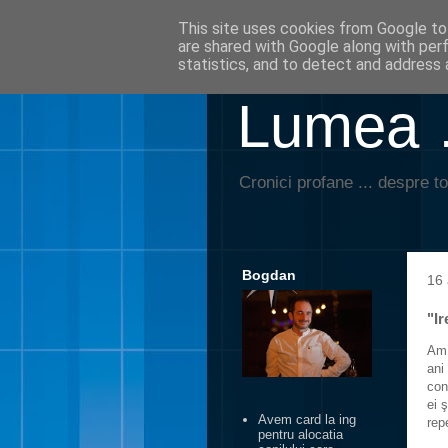
This site uses cookies from Google to 
are shared with Google along with per
statistics, and to detect and address 
Lumea …
Cronici profane ... despre to
Bogdan
16 
"Ir
Am 
ani
con
ei 
Avem card la ing
rep
pentru alocatia