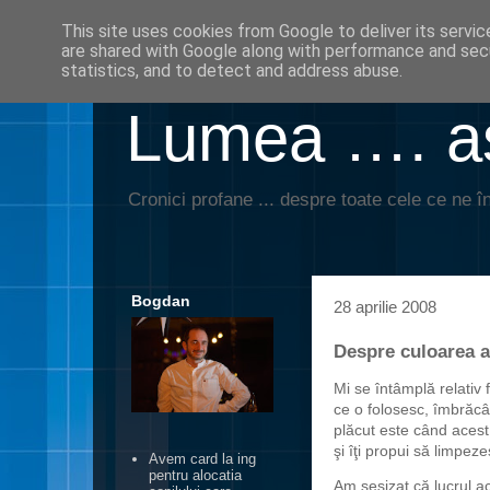
This site uses cookies from Google to deliver its servic
are shared with Google along with performance and secu
statistics, and to detect and address abuse.
Lumea …. aş
Cronici profane ... despre toate cele ce ne în
Bogdan
28 aprilie 2008
Despre culoarea a
Mi se întâmplă relativ
ce o folosesc
, îmbrăcâ
plăcut este când acest
şi îţi propui să limpezeş
Avem card la ing
pentru alocatia
Am sesizat că lucrul a