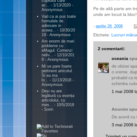
copilului care
ac...
- 1/13/2020
-
Pe de altă parte am tre
Anonymous
unde am locuit la bloc!
Vad ca ai pus toate
formulele de
adresare in
-
aprilie 28, 2008
aceea...
- 10/30/20
Etichete:
Lucruri măru
19
- Anonymous
Am enorm de mari
probleme cu
2 comentarii:
eMagul. Comenzi
neliv...
- 12/10/201
oceania
spu
8
- Anonymous
de obicei ap
Mi se pare foarte
pertinent articolul.
o vreme. dup
Si eu ma
probabil ca te
lo...
- 11/13/2018
-
schimba culoa
Anonymous
Deși nu are
1 mai 2008 l
legătură cu esența
articolului, cu
mes...
- 10/5/2018
Anonim spun
- Sorin
De acord cu 
.
3 mai 2008 l
Trimiteți un com