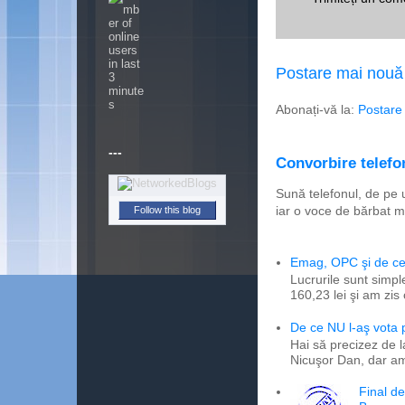
Postare mai nouă
Abonați-vă la:
Postare
---
Convorbire telefon
Sună telefonul, de pe 
iar o voce de bărbat m
Follow this blog
Emag, OPC şi de ce 
Lucrurile sunt simpl
160,23 lei şi am zis
De ce NU l-aş vota
Hai să precizez de l
Nicuşor Dan, dar am
Final d