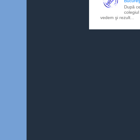
Bucureş
După ce
colegiul
vedem şi rezult...