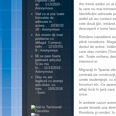
copilului care
Am trimis astăzi un al 
ac...
- 1/13/2020
-
Anonymous
la care nu mai trimis
Identificăm adresele pe
Vad ca ai pus toate
formulele de
astfel să iau contact e
adresare in
cele două ţări, intrând,
aceea...
- 10/30/20
descoperit o lume fasc
19
- Anonymous
Am enorm de mari
Româno-canadienii sunt
probleme cu
plină constituire. Mag
eMagul. Comenzi
destul de active, întâln
neliv...
- 12/10/201
8
- Anonymous
care stau români (Toron
Mi se pare foarte
etc. Toate vorbesc des
pertinent articolul.
interiorul ei.
Si eu ma
lo...
- 11/13/2018
-
Migranţii în Spania of
Anonymous
centrată pe construcţii
Deși nu are
unele studenţeşti, cu e
legătură cu esența
forumuri etc. Ce apare
articolului, cu
mes...
- 10/5/2018
aflaţi încă în ţară car
- Sorin
orice.
În ambele cazuri avem 
.
poate dovedi una dint
România şi români, în a