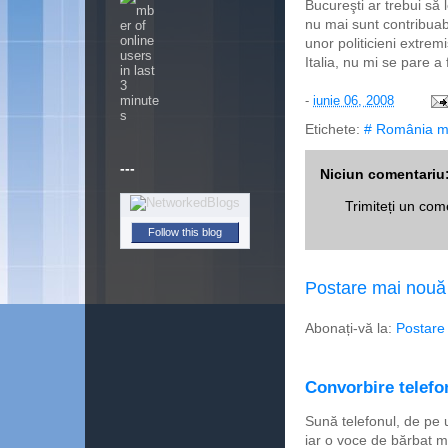
Bucureşti ar trebui să l
nu mai sunt contribuab
unor politicieni extrem
Italia, nu mi se pare a 
-
iunie 06, 2008
Etichete:
# România m
---
Niciun comentariu
Trimiteți un com
Follow this blog
Postare mai nouă
Abonați-vă la:
Postare
Convorbire telefon
Sună telefonul, de pe 
iar o voce de bărbat m