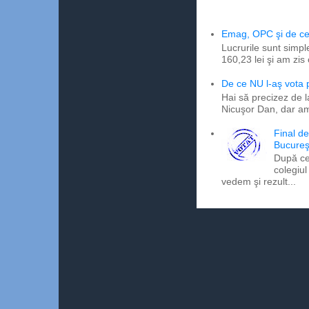
Emag, OPC şi de ce 
Lucrurile sunt simpl
160,23 lei şi am zis
De ce NU l-aş vota
Hai să precizez de l
Nicuşor Dan, dar am
Final d
Bucureş
După ce
colegiul
vedem şi rezult...