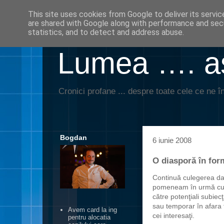
This site uses cookies from Google to deliver its servic
are shared with Google along with performance and secu
statistics, and to detect and address abuse.
Lumea …. aş
Cronici profane ... despre toate cele ce ne în
Bogdan
6 iunie 2008
O diasporă în for
Continuă culegerea da
pomeneam în urmă cu 1
către potenţiali subiecţ
sau temporar în afara ţ
Avem card la ing
cei interesaţi.
pentru alocatia