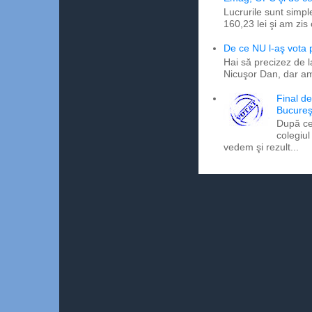
Lucrurile sunt simpl
160,23 lei şi am zis
De ce NU l-aş vota
Hai să precizez de l
Nicuşor Dan, dar am
Final d
Bucureş
După ce
colegiul
vedem şi rezult...