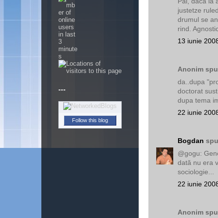
Pai, daca la
justetze ruled
drumul se anu
rind. Agnosti
13 iunie 200
Anonim spun
---
da..dupa "pro
doctorat sust
dupa tema imi
22 iunie 200
Follow this blog
Bogdan
spu
@gogu: Gener
dată nu era v
sociologie...
22 iunie 200
Anonim spun