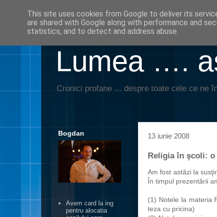
This site uses cookies from Google to deliver its servic
are shared with Google along with performance and secu
statistics, and to detect and address abuse.
Lumea …. aş
Cronici profane ... despre toate cele ce ne în
Bogdan
13 iunie 2008
Religia în şcoli: 
Am fost astăzi la susţ
În timpul prezentării a
(1) Notele la materia R
Avem card la ing
teza cu pricina)
pentru alocatia