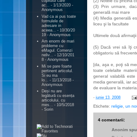
(2) Notele cu pricina c
copilului care
ac...
- 1/13/2020
-
(3) Prin urmare, dac
Anonymous
generală mai mare
Vad ca ai pus toate
(4) Media generală es
formulele de
liceu şi la facultate
adresare in
aceea...
- 10/30/20
19
- Anonymous
Ultimele două afirmaţi
Am enorm de mari
probleme cu
(5) Dacă vrei să îţi c
eMagul. Comenzi
obligatoriu să frecvente
neliv...
- 12/10/201
8
- Anonymous
[da, aşa e, poţi să mer
Mi se pare foarte
toate celelalte mater
pertinent articolul.
Si eu ma
general valabilă este
lo...
- 11/13/2018
-
media generală, iar ac
Anonymous
de evaluare la materia 
Deși nu are
legătură cu esența
-
iunie 13, 2008
articolului, cu
mes...
- 10/5/2018
Etichete:
religie
,
un no
- Sorin
4 comentarii:
.
Anonim spun