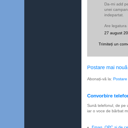
Da-mi add pe
unei campanii
indepartat.
Are legatura 
27 august 20
Trimiteți un com
Postare mai nouă
Abonați-vă la:
Postare
Convorbire telefon
Sună telefonul, de pe 
iar o voce de bărbat m
Emag, OPC şi de ce 