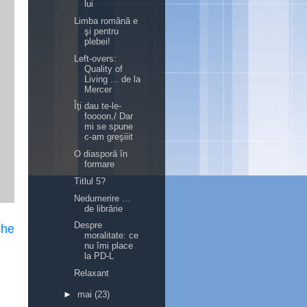
lui
Limba română e
şi pentru
plebei!
Left-overs:
Quality of
Living ... de la
Mercer
Îţi dau te-le-
foooon,/ Dar
mi se spune
c-am greşiiit
O diasporă în
formare
Titlul 5?
Nedumerire …
de librărie
Despre
che
moralitate: ce
nu îmi place
la PD-L
Relaxant
►
mai
(23)