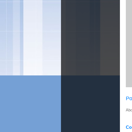
Po
Abo
Con