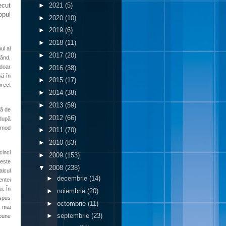
►
2021
(5)
ecut
opul
►
2020
(10)
►
2019
(6)
►
2018
(11)
ul al
►
2017
(20)
rând,
 doar
►
2016
(38)
să în
►
2015
(17)
orect
►
2014
(38)
►
2013
(59)
tă de
►
2012
(66)
 după
n mod
►
2011
(70)
►
2010
(83)
cinci
►
2009
(153)
peste
▼
2008
(238)
alcul
►
decembrie
(14)
entei
i. În
►
noiembrie
(20)
 spus
►
octombrie
(11)
, mai
►
septembrie
(23)
spune