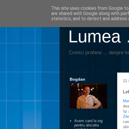
This site uses cookies from Google to 
are shared with Google along with per
statistics, and to detect and address 
Lumea …
Cronici profane ... despre to
Bogdan
11 
Lef
Me
dea
îşi
Zile
Avem card la ing
car
pentru alocatia
obi