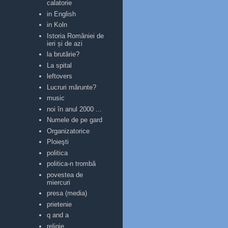
calatorie
in English
in Koln
Istoria României de
ieri și de azi
la brutărie?
La spital
leftovers
Lucruri mărunte?
music
noi în anul 2000 ...
Numele de pe gard
Organizatorice
Ploieşti
politica
politica-n trombă
povestea de
miercuri
presa (media)
prietenie
q and a
religie