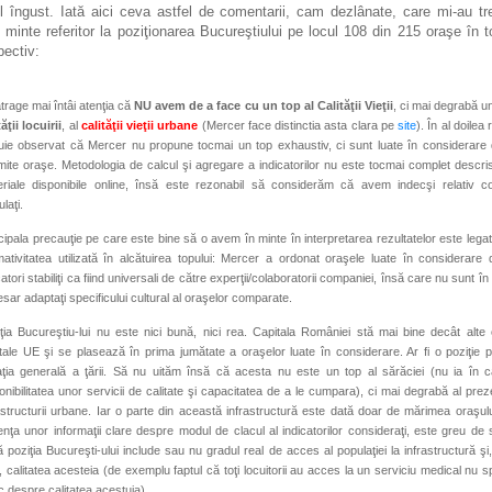
l îngust. Iată aici ceva astfel de comentarii, cam dezlânate, care mi-au tr
n minte referitor la poziţionarea Bucureştiului pe locul 108 din 215 oraşe în t
pectiv:
trage mai întâi atenţia că
NU avem de a face cu un top al Calităţii Vieţii
, ci mai degrabă un
tăţii locuirii
, al
calităţii vieţii urbane
(Mercer face distinctia asta clara pe
site
). În al doilea 
uie observat că Mercer nu propune tocmai un top exhaustiv, ci sunt luate în considerare
ite oraşe. Metodologia de calcul şi agregare a indicatorilor nu este tocmai complet descri
riale disponibile online, însă este rezonabil să considerăm că avem indecşi relativ c
laţi.
cipala precauţie pe care este bine să o avem în minte în interpretarea rezultatelor este lega
ativitatea utilizată în alcătuirea topului: Mercer a ordonat oraşele luate în considerare
catori stabiliţi ca fiind universali de către experţii/colaboratorii companiei, însă care nu sunt î
sar adaptaţi specificului cultural al oraşelor comparate.
ţia Bucureştiu-lui nu este nici bună, nici rea. Capitala României stă mai bine decât alte 
tale UE şi se plasează în prima jumătate a oraşelor luate în considerare. Ar fi o poziţie 
aţia generală a ţării. Să nu uităm însă că acesta nu este un top al sărăciei (nu ia în c
onibilitatea unor servicii de calitate şi capacitatea de a le cumpara), ci mai degrabă al prez
astructurii urbane. Iar o parte din această infrastructură este dată doar de mărimea oraşulu
nţa unor informaţii clare despre modul de clacul al indicatorilor consideraţi, este greu de
 poziţia Bucureşti-ului include sau nu gradul real de acces al populaţiei la infrastructură şi
, calitatea acesteia (de exemplu faptul că toţi locuitorii au acces la un serviciu medical nu 
c despre calitatea acestuia).