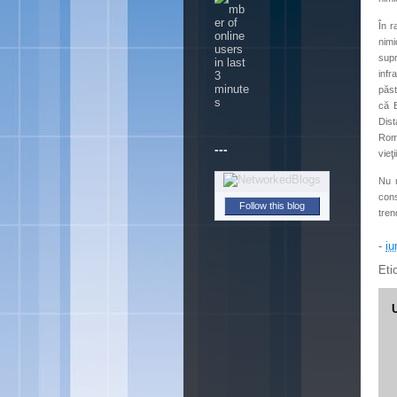
În r
nimi
supr
inf
păst
că B
Dist
Româ
---
vieţ
Nu 
cons
Follow this blog
tren
-
iu
Eti