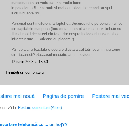
cunoscute ca sa vada cat mai multa lume
la paradigma B: mai mult si mai complicat incercand sa spui
lucruri/nuante noi
Personal sunt indiferent la faptul ca Bucurestiul e pe penultimul loc
din capitalele europene (fara sofia, si ca pt a urca locuri trebuie sa
fii mai rapid decat cei din fata, dar despre indicatorii universali de
infrastructura .... oricand cu placere :).
PS: ce zici e fezabila o scorare d'asta a calitatii locuirii intre zone
din Bucuresti? Succesul mediatic ar fi ... evident.
12 iunie 2008 la 15:59
Trimiteți un comentariu
stare mai nouă
Pagina de pornire
Postare mai ve
nați-vă la:
Postare comentarii (Atom)
vorbire telefonică cu ... un hoț??