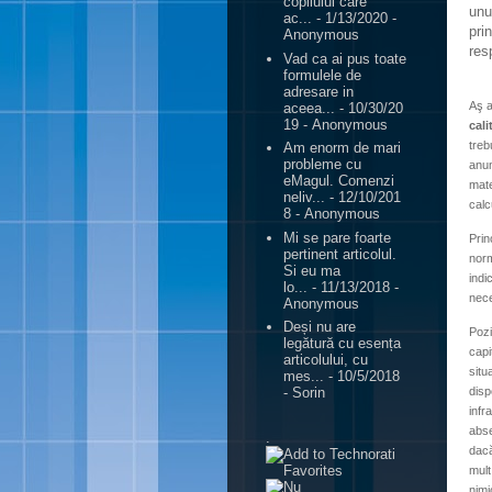
copilului care
unu
ac...
- 1/13/2020
-
pri
Anonymous
res
Vad ca ai pus toate
formulele de
adresare in
Aş a
aceea...
- 10/30/20
19
- Anonymous
cali
treb
Am enorm de mari
probleme cu
anum
eMagul. Comenzi
mate
neliv...
- 12/10/201
calcu
8
- Anonymous
Mi se pare foarte
Prin
pertinent articolul.
norm
Si eu ma
indi
lo...
- 11/13/2018
-
nece
Anonymous
Deși nu are
Pozi
legătură cu esența
capi
articolului, cu
situ
mes...
- 10/5/2018
disp
- Sorin
infr
abse
.
dacă
mult
nimi