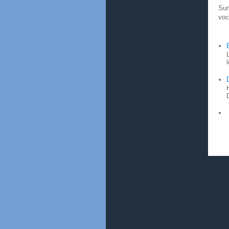
Sun
voc