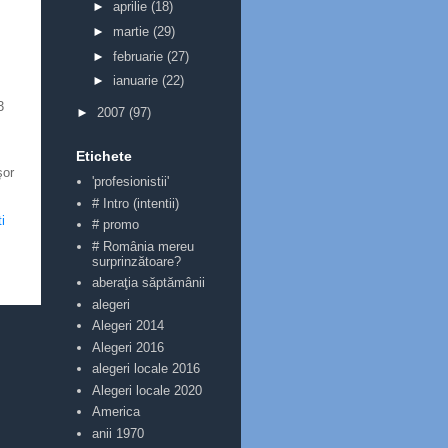
►
aprilie
(18)
►
martie
(29)
►
februarie
(27)
►
ianuarie
(22)
3
►
2007
(97)
Etichete
şor
'profesionistii'
# Intro (intentii)
i
# promo
# România mereu
surprinzătoare?
aberaţia săptămânii
alegeri
Alegeri 2014
Alegeri 2016
alegeri locale 2016
Alegeri locale 2020
America
anii 1970