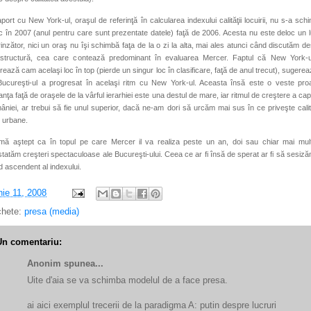
aport cu New York-ul, oraşul de referinţă în calcularea indexului calităţii locuirii, nu s-a sch
c în 2007 (anul pentru care sunt prezentate datele) faţă de 2006. Acesta nu este deloc un 
inzător, nici un oraş nu îşi schimbă faţa de la o zi la alta, mai ales atunci când discutăm d
rastructură, cea care contează predominant în evaluarea Mercer. Faptul că New York-ul
rează cam acelaşi loc în top (pierde un singur loc în clasificare, faţă de anul trecut), sugerea
ucureşti-ul a progresat în acelaşi ritm cu New York-ul. Aceasta însă este o veste pro
anţa faţă de oraşele de la vârful ierarhiei este una destul de mare, iar ritmul de creştere a capi
niei, ar trebui să fie unul superior, dacă ne-am dori să urcăm mai sus în ce priveşte cali
ii urbane.
mă aştept ca în topul pe care Mercer il va realiza peste un an, doi sau chiar mai mulţ
tatăm creşteri spectaculoase ale Bucureşti-ului. Ceea ce ar fi însă de sperat ar fi să sesiz
d ascendent al indexului.
nie 11, 2008
chete:
presa (media)
Un comentariu:
Anonim spunea...
Uite d'aia se va schimba modelul de a face presa.
ai aici exemplul trecerii de la paradigma A: putin despre lucruri