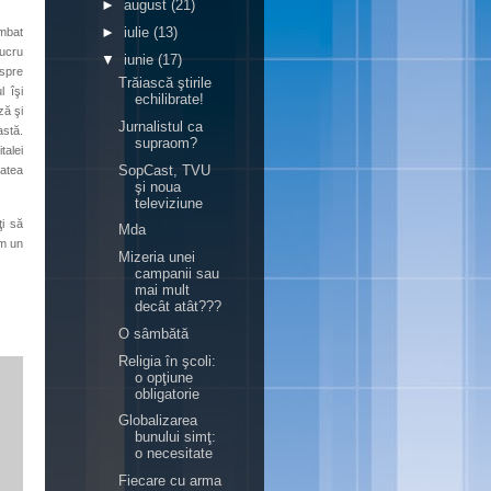
►
august
(21)
►
iulie
(13)
imbat
lucru
▼
iunie
(17)
espre
Trăiască ştirile
 îşi
echilibrate!
ză şi
Jurnalistul ca
astă.
supraom?
talei
SopCast, TVU
tatea
şi noua
televiziune
i să
Mda
ăm un
Mizeria unei
campanii sau
mai mult
decât atât???
O sâmbătă
Religia în şcoli:
o opţiune
obligatorie
Globalizarea
bunului simţ:
o necesitate
Fiecare cu arma