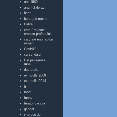
anii 1980
anunţul de aur
beer
beer and music
Belval
carti / reviste:
cronica profanului
cărţi ale unor autori
români
Covid19
cu sondajul
Din panseurile
Irinei
doctorate
exit-polls 2009
exit-polls 2014
film...
food
funny
furatul căciulii
gender
impresii de