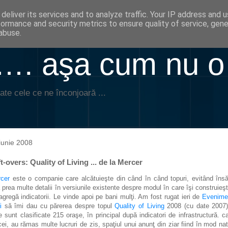
deliver its services and to analyze traffic. Your IP address and 
formance and security metrics to ensure quality of service, gen
abuse.
. aşa cum nu o
ate cele ce ne înconjoară ...
iunie 2008
t-overs: Quality of Living ... de la Mercer
rcer
este o companie care alcătuieşte din când în când topuri, evitând îns
 prea multe detalii în versiunile existente despre modul în care îşi construieşt
 agregă indicatorii. Le vinde apoi pe bani mulţi. Am fost rugat ieri de
Evenime
i
să îmi dau cu părerea despre topul
Quality of Living
2008 (cu date 2007)
e sunt clasificate 215 oraşe, în principal după indicatori de infrastructură. c
cei, au rămas multe lucruri de zis, spaţiul unui anunţ din ziar fiind în mod nat