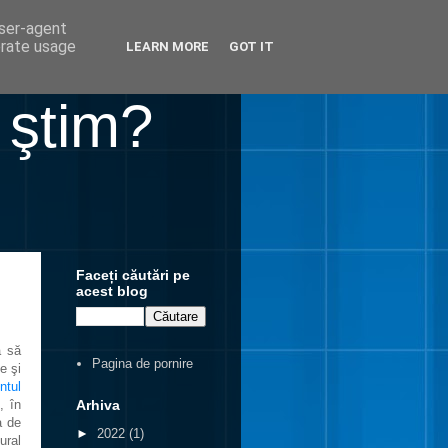
user-agent
erate usage
LEARN MORE
GOT IT
 ştim?
Faceți căutări pe
acest blog
ă să
Pagina de pornire
e şi
ntul
Arhiva
, în
a de
►
2022
(1)
ural