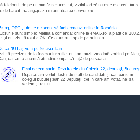
ă telefonul, de pe un număr necunoscut, vizibil (adică nu este ascuns), iar o
e de bărbat mă angajează în următoarea convorbire: - ...
Emag, OPC şi de ce e riscant să faci comenzi online în România
Lucrurile sunt simple: Mălina a comandat online la eMAG.ro, a plătit cei 160,2
lei şi am zis că totul e OK. Ce a urmat timp de patru luni a...
De ce NU l-aş vota pe Nicuşor Dan
Hai să precizez de la început lucrurile: nu l-am auzit vreodată vorbind pe Nicu
Dan, dar am o anumită atitudine empatică faţă de persoana...
Final de campanie: Rezultatele din Colegiu 22, deputaţi, Bucureşt
După ce am vorbit destul de mult de candidaţi şi campanie în
colegiul bucureştean 22 Deputaţi, cel în care am votat, hai să
vedem şi rezult...