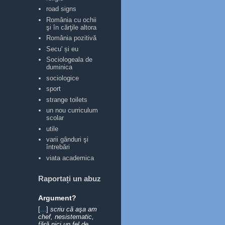
road signs
România cu ochii
şi în cărţile altora
România pozitivă
Secu' și eu
Sociologeala de
duminica
sociologice
sport
strange toilets
un nou curriculum
scolar
utile
varii gânduri şi
întrebări
viata academica
Raportați un abuz
Argument?
[
...
]
scriu că aşa am
chef, nesistematic,
fără nici un fel de