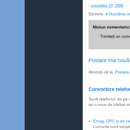
-
octombrie 23, 2009
Etichete:
# România m
Niciun comentariu
Trimiteți un com
Postare mai nouă
Abonați-vă la:
Postare
Convorbire telefon
Sună telefonul, de pe 
iar o voce de bărbat m
Emag, OPC şi de ce 
Lucrurile sunt simpl