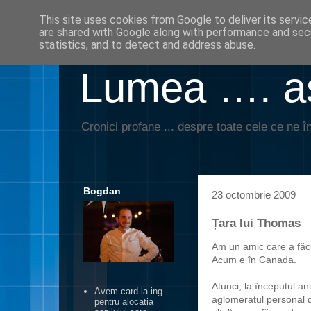
This site uses cookies from Google to deliver its servic
are shared with Google along with performance and secu
statistics, and to detect and address abuse.
Lumea …. aş
Cronici profane ... despre toate cele ce ne în
Bogdan
23 octombrie 2009
Țara lui Thomas
Am un amic care a făcu
Acum e în Canada.
Atunci, la începutul a
Avem card la ing
aglomeratul personal d
pentru alocatia