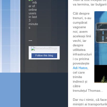
va termina, iar bulgar
Cât despre
trenuri, s-au
cumpărat
vagoane
noi, avem
aceleași linii
---
vechi, iar
despre
utilitatea
infrastructuri
Follow this blog
i cu pricina
povestește
Adi Hatos
,
cel care
trimite
indirect și
către
trenulețul Thomas...
Dar nu-i nimic, că fac
miniștri ai transporturi