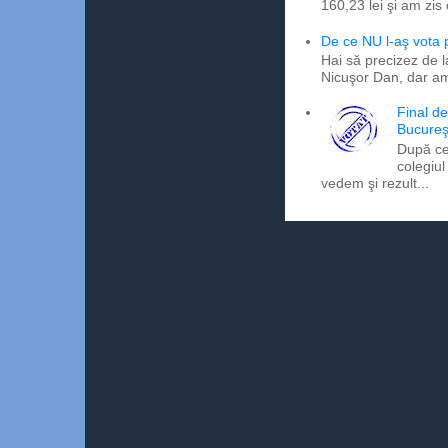
160,23 lei şi am zis
De ce NU l-aş vota
Hai să precizez de l
Nicuşor Dan, dar am
Final d
Bucureş
După ce
colegiul
vedem şi rezult...