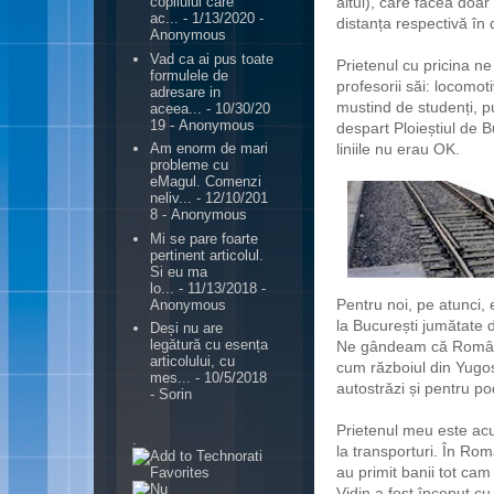
altul), care făcea doar 
copilului care
ac...
- 1/13/2020
-
distanța respectivă în
Anonymous
Vad ca ai pus toate
Prietenul cu pricina n
formulele de
profesorii săi:
locomoti
adresare in
mustind de studenți, p
aceea...
- 10/30/20
19
- Anonymous
despart Ploieștiul de 
liniile nu erau OK.
Am enorm de mari
probleme cu
eMagul. Comenzi
neliv...
- 12/10/201
8
- Anonymous
Mi se pare foarte
pertinent articolul.
Si eu ma
lo...
- 11/13/2018
-
Pentru noi, pe atunci
Anonymous
la București jumătate 
Deși nu are
legătură cu esența
Ne gândeam că România, 
articolului, cu
cum războiul din Yugos
mes...
- 10/5/2018
autostrăzi și pentru p
- Sorin
Prietenul meu este acu
.
la transporturi. În Rom
au primit banii tot cam
Vidin a fost început cu