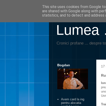
This site uses cookies from Google to 
are shared with Google along with per
statistics, and to detect and address 
Lumea …
Cronici profane ... despre to
Bogdan
17 
Ru
Ion
pre
uno
Uni
Avem card la ing
pentru alocatia
Tra