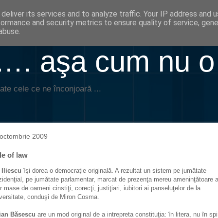
deliver its services and to analyze traffic. Your IP address and 
formance and security metrics to ensure quality of service, gen
abuse.
. aşa cum nu o
ate cele ce ne înconjoară ...
octombrie 2009
le of law
 Iliescu
îşi dorea o democraţie originală. A rezultat un sistem pe jumătate
zidenţial, pe jumătate parlamentar, marcat de prezenţa mereu ameninţătoare 
r mase de oameni cinstiţi, corecţi, justiţiari, iubitori ai panseluţelor de la
versitate, conduşi de Miron Cosma.
ian Băsescu
are un mod original de a intrepreta constituţia: în litera, nu în spir