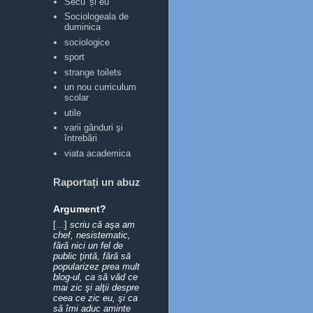
Secu' și eu
Sociologeala de
duminica
sociologice
sport
strange toilets
un nou curriculum
scolar
utile
varii gânduri şi
întrebări
viata academica
Raportați un abuz
Argument?
[
...
]
scriu că aşa am
chef, nesistematic,
fără nici un fel de
public ţintă, fără să
popularizez prea mult
blog-ul, ca să văd ce
mai zic şi alţii despre
ceea ce zic eu, şi ca
să îmi aduc aminte