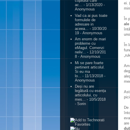
copilului care
ei.
ac...
- 1/13/2020
-
min
Anonymous
Vad ca ai pus toate
În 
formulele de
ale
adresare in
aceea...
- 10/30/20
înt
19
- Anonymous
uno
Am enorm de mari
probleme cu
În 
eMagul. Comenzi
fun
neliv...
- 12/10/201
„rul
8
- Anonymous
Mi se pare foarte
Am 
pertinent articolul.
de
Si eu ma
lo...
- 11/13/2018
-
ale
Anonymous
me
Deși nu are
legătură cu esența
Ast
articolului, cu
pic
mes...
- 10/5/2018
- Sorin
De 
înt
.
eva
are
dub