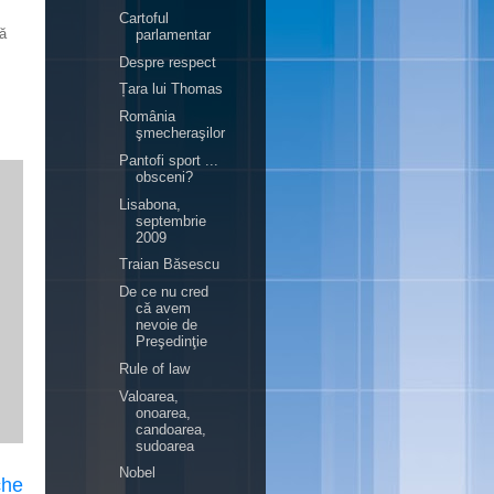
Cartoful
ă
parlamentar
Despre respect
Țara lui Thomas
România
şmecheraşilor
Pantofi sport ...
obsceni?
Lisabona,
septembrie
2009
Traian Băsescu
De ce nu cred
că avem
nevoie de
Preşedinţie
Rule of law
Valoarea,
onoarea,
candoarea,
sudoarea
Nobel
che