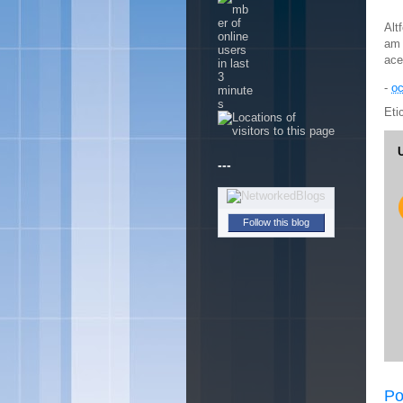
Alt
am 
ace
-
oc
Eti
---
Follow this blog
Po