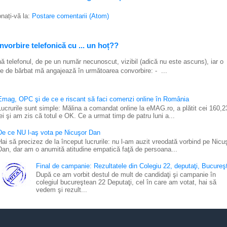
nați-vă la:
Postare comentarii (Atom)
vorbire telefonică cu ... un hoț??
ă telefonul, de pe un număr necunoscut, vizibil (adică nu este ascuns), iar o
e de bărbat mă angajează în următoarea convorbire: - ...
Emag, OPC şi de ce e riscant să faci comenzi online în România
Lucrurile sunt simple: Mălina a comandat online la eMAG.ro, a plătit cei 160,2
lei şi am zis că totul e OK. Ce a urmat timp de patru luni a...
De ce NU l-aş vota pe Nicuşor Dan
Hai să precizez de la început lucrurile: nu l-am auzit vreodată vorbind pe Nicu
Dan, dar am o anumită atitudine empatică faţă de persoana...
Final de campanie: Rezultatele din Colegiu 22, deputaţi, Bucureşt
După ce am vorbit destul de mult de candidaţi şi campanie în
colegiul bucureştean 22 Deputaţi, cel în care am votat, hai să
vedem şi rezult...