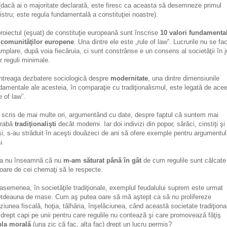
 (dacă ai o majoritate declarată, este firesc ca aceasta să desemneze primul
istru; este regula fundamentală a constituţiei noastre).
proiectul (eşuat) de constituţie europeană sunt înscrise
10 valori fundamenta
 comunităţilor europene
. Una dintre ele este „rule of law”. Lucrurile nu se fac
âmplare, după voia fiecăruia, ci sunt constrânse e un consens al societăţii în j
r reguli minimale.
întreaga dezbatere sociologică despre
modernitate
, una dintre dimensiunile
damentale ale acesteia, în comparaţie cu tradiţionalismul, este legată de ace
e of law”.
scris de mai multe ori, argumentând cu date, despre faptul că suntem mai
grabă
tradiţionalişti
decât moderni. Iar doi indivizi din popor, sărăci, cinstiţi şi
şi, s-au străduit în aceşti douăzeci de ani să ofere exemple pentru argumentul
u.
a nu înseamnă că nu
m-am săturat până în gât
de cum regulile sunt călcate
ioare de cei chemaţi să le respecte.
asemenea, în societăţile tradiţionale, exemplul feudalului suprem este urmat
otdeauna de mase. Cum aş putea oare să mă aştept ca să nu prolifereze
ziunea fiscală, hoţia, tâlhăria, înşelăciunea, când această societate tradiţiona
 drept capi pe unii pentru care regulile nu contează şi care promovează făţiş
la morală
(una zic că fac, alta fac) drept un lucru permis?