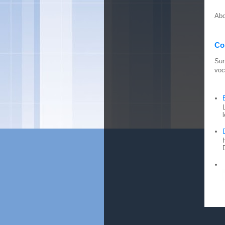
Abo
Con
Sun
voc