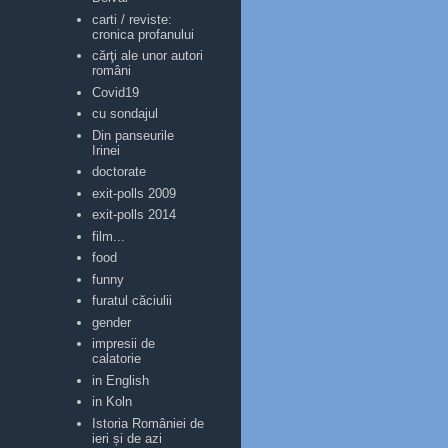
carti / reviste:
cronica profanului
cărţi ale unor autori
români
Covid19
cu sondajul
Din panseurile
Irinei
doctorate
exit-polls 2009
exit-polls 2014
film...
food
funny
furatul căciulii
gender
impresii de
calatorie
in English
in Koln
Istoria României de
ieri și de azi