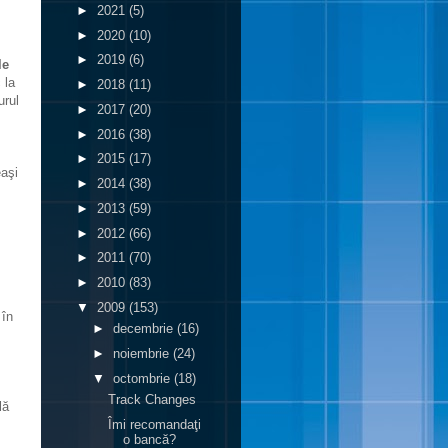
►
2021
(5)
►
2020
(10)
►
2019
(6)
le
 la
►
2018
(11)
urul
►
2017
(20)
►
2016
(38)
►
2015
(17)
eaşi
►
2014
(38)
►
2013
(59)
►
2012
(66)
►
2011
(70)
►
2010
(83)
▼
2009
(153)
 în
►
decembrie
(16)
►
noiembrie
(24)
▼
octombrie
(18)
Track Changes
lă
Îmi recomandaţi
o bancă?