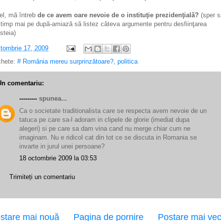
fel, mă întreb
de ce avem oare nevoie de o instituţie prezidenţială?
(sper s
timp mai pe după-amiază să listez câteva argumente pentru desfiinţarea
steia)
tombrie 17, 2009
chete:
# România mereu surprinzătoare?
,
politica
Un comentariu:
---------
spunea...
Ca o societate traditionalista care se respecta avem nevoie de un
tatuca pe care sa-l adoram in clipele de glorie (imediat dupa
alegeri) si pe care sa dam vina cand nu merge chiar cum ne
imaginam. Nu e ridicol cat din tot ce se discuta in Romania se
invarte in jurul unei persoane?
18 octombrie 2009 la 03:53
Trimiteți un comentariu
stare mai nouă
Pagina de pornire
Postare mai ve