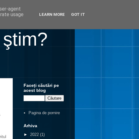
user-agent
erate usage
LEARN MORE
GOT IT
 ştim?
Faceți căutări pe
acest blog
Pagina de pornire
a
Arhiva
►
2022
(1)
itul