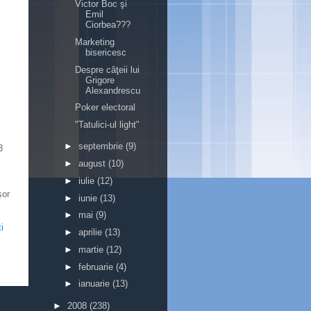
Victor Boc şi
Emil
Ciorbea???
Marketing
bisericesc
Despre căţeii lui
Grigore
Alexandrescu
Poker electoral
"Tatulici-ul light"
►
septembrie
(9)
3
►
august
(10)
►
iulie
(12)
şor
►
iunie
(13)
►
mai
(9)
i
►
aprilie
(13)
►
martie
(12)
►
februarie
(4)
►
ianuarie
(13)
►
2008
(238)