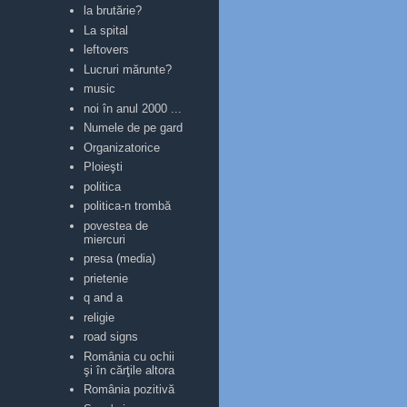
la brutărie?
La spital
leftovers
Lucruri mărunte?
music
noi în anul 2000 ...
Numele de pe gard
Organizatorice
Ploieşti
politica
politica-n trombă
povestea de
miercuri
presa (media)
prietenie
q and a
religie
road signs
România cu ochii
şi în cărţile altora
România pozitivă