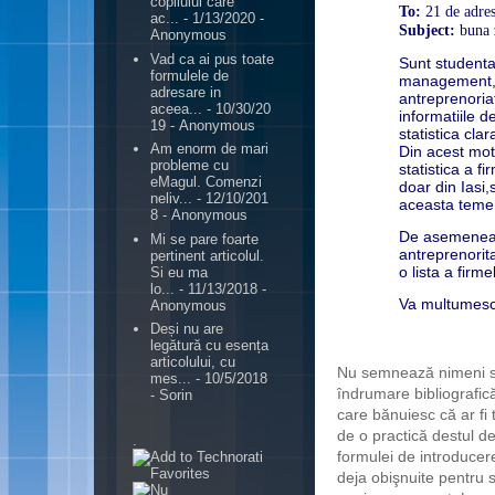
copilului care
To:
21 de adres
ac...
- 1/13/2020
-
Subject:
buna 
Anonymous
Vad ca ai pus toate
Sunt studenta
formulele de
management, 
adresare in
antreprenoria
aceea...
- 10/30/20
informatiile 
19
- Anonymous
statistica cla
Am enorm de mari
Din acest moti
probleme cu
statistica a 
eMagul. Comenzi
doar din Iasi
neliv...
- 12/10/201
aceasta teme 
8
- Anonymous
De asemenea o
Mi se pare foarte
antreprenorita
pertinent articolul.
o lista a firm
Si eu ma
lo...
- 11/13/2018
-
Va multumesc 
Anonymous
Deși nu are
legătură cu esența
articolului, cu
Nu semnează nimeni scr
mes...
- 10/5/2018
îndrumare bibliografică
- Sorin
care bănuiesc că ar fi 
de o practică destul de
.
formulei de introducere
deja obişnuite pentru s