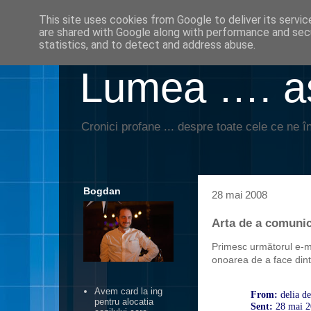
This site uses cookies from Google to deliver its servic
are shared with Google along with performance and secu
statistics, and to detect and address abuse.
Lumea …. aş
Cronici profane ... despre toate cele ce ne în
Bogdan
28 mai 2008
Arta de a comuni
Primesc următorul e-ma
onoarea de a face dint
Avem card la ing
From:
delia d
pentru alocatia
Sent:
28 mai 2