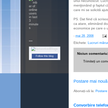
unui necunoscut. Lucr
menţionând şi faptul 
care mi se solicită ajuto
PS. Dat fiind că scris
ca atare, eliminând do
economice pe care o ur
-
mai 28, 2008
---
Etichete:
Lucruri măru
Niciun comentariu
Follow this blog
Trimiteți un com
Postare mai nouă
Abonați-vă la:
Postare
Convorbire telefon