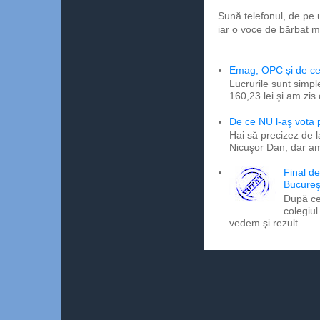
Sună telefonul, de pe 
iar o voce de bărbat m
Emag, OPC şi de ce 
Lucrurile sunt simpl
160,23 lei şi am zis
De ce NU l-aş vota
Hai să precizez de l
Nicuşor Dan, dar am
Final d
Bucureş
După ce
colegiul
vedem şi rezult...