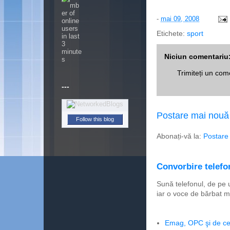
-
mai 09, 2008
Etichete:
sport
Niciun comentariu
Trimiteți un com
---
Postare mai nouă
Follow this blog
Abonați-vă la:
Postare
Convorbire telefon
Sună telefonul, de pe 
iar o voce de bărbat m
Emag, OPC şi de ce 