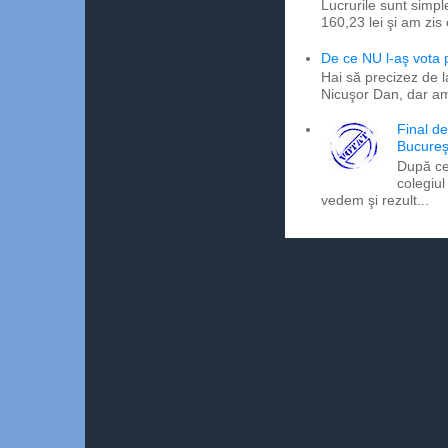
Lucrurile sunt simpl
160,23 lei şi am zis
De ce NU l-aş vota
Hai să precizez de l
Nicuşor Dan, dar am
Final d
Bucureş
După ce
colegiul
vedem şi rezult...