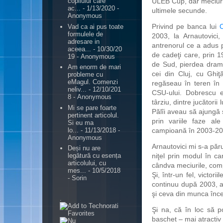
ULEB Cup, dar meciuril
copilului care
ac...
- 1/13/2020
-
ultimele secunde.
Anonymous
Privind pe banca lui
C
Vad ca ai pus toate
formulele de
2003, la Arnautovici
adresare in
antrenorul ce a adus p
aceea...
- 10/30/20
de cadeţi care, prin 
19
- Anonymous
de Sud, pierdea drama
Am enorm de mari
cei din Cluj, cu Ghi
probleme cu
eMagul. Comenzi
regăseau în teren în
neliv...
- 12/10/201
CSU-ului. Dobrescu 
8
- Anonymous
târziu, dintre jucătorii
Mi se pare foarte
Pălîi aveau să ajungă ş
pertinent articolul.
prin variile faze al
Si eu ma
lo...
- 11/13/2018
-
campioană în 2003-2004
Anonymous
Arnautovici mi s-a păru
Deși nu are
niţel prin modul în c
legătură cu esența
articolului, cu
cândva meciurile, comp
mes...
- 10/5/2018
Şi, într-un fel, victor
- Sorin
continuu după 2003, a
şi ceva din munca înce
.
Şi na, că în loc să p
baschet – mai atractiv