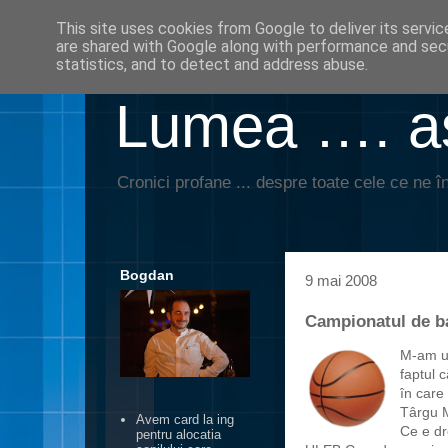
This site uses cookies from Google to deliver its servic
are shared with Google along with performance and secu
statistics, and to detect and address abuse.
Lumea …. aş
Cronici profane ... despre toate cele ce ne în
Bogdan
9 mai 2008
Campionatul de ba
M-am ui
faptul 
în care
Târgu M
Avem card la ing
Ce e dr
pentru alocatia