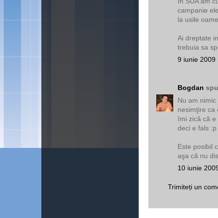
In SUA am cun
campanie elec
la usile oame
Ai dreptate in
trebuia sa s
9 iunie 2009 
Bogdan
spu
Nu am nimic c
nesimţire ca 
îmi zică că e
deci e fals :p
Este posibil 
aşa că nu dis
10 iunie 200
Trimiteți un com