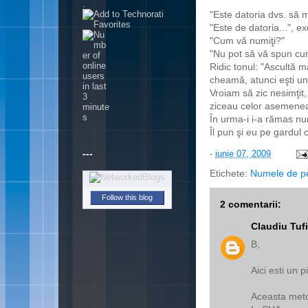
.
"Este datoria dvs. să m
"Este de datoria...", ex
"Cum vă numiţi?"
"Nu pot să vă spun c
Ridic tonul: "Ascultă 
cheamă, atunci eşti un 
Vroiam să zic nesimţit,
ziceau celor asemenea 
În urma-i i-a rămas nu
Îl pun şi eu pe gardul 
---
-
iunie 07, 2009
Etichete:
Numele de p
Follow this blog
2 comentarii:
Claudiu Tuf
B,
Aici esti un p
Aceasta meto