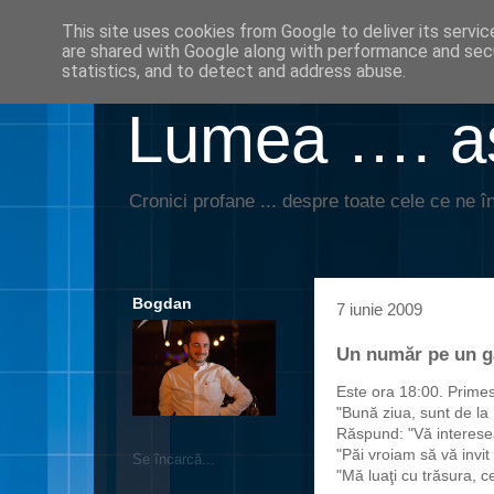
This site uses cookies from Google to deliver its servic
are shared with Google along with performance and secu
statistics, and to detect and address abuse.
Lumea …. aş
Cronici profane ... despre toate cele ce ne în
Bogdan
7 iunie 2009
Un număr pe un ga
Este ora 18:00. Primes
"Bună ziua, sunt de la 
Răspund: "Vă interes
"Păi vroiam să vă invit 
Se încarcă...
"Mă luaţi cu trăsura, c