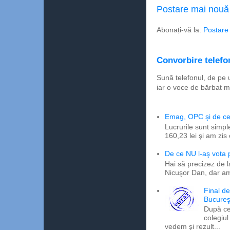
Postare mai nouă
Abonați-vă la:
Postare
Convorbire telefon
Sună telefonul, de pe 
iar o voce de bărbat m
Emag, OPC şi de ce 
Lucrurile sunt simpl
160,23 lei şi am zis
De ce NU l-aş vota
Hai să precizez de l
Nicuşor Dan, dar am
Final d
Bucureş
După ce
colegiul
vedem şi rezult...