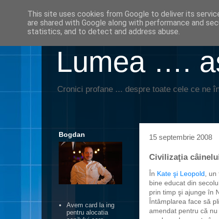
This site uses cookies from Google to deliver its servic
are shared with Google along with performance and secu
statistics, and to detect and address abuse.
Lumea …. aş
Cronici profane ... despre toate cele ce ne în
Bogdan
15 septembrie 2008
Civilizaţia câinelu
În
Kate şi Leopold
, un
bine educat din secolul
prin timp şi ajunge în
Întâmplarea face să pl
Avem card la ing
amendat pentru că nu
pentru alocatia