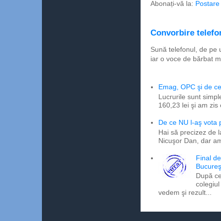
Abonați-vă la:
Postare
Convorbire telefon
Sună telefonul, de pe 
iar o voce de bărbat m
Emag, OPC şi de ce 
Lucrurile sunt simpl
160,23 lei şi am zis
De ce NU l-aş vota
Hai să precizez de l
Nicuşor Dan, dar am
Final d
Bucureş
După ce
colegiul
vedem şi rezult...