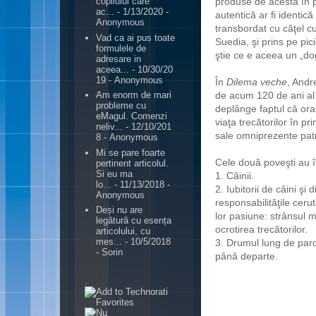
produse de acesta în p
copilului care
ac...
- 1/13/2020
-
autentică ar fi identic
Anonymous
transbordat cu căţel c
Vad ca ai pus toate
Suedia, şi prins pe pic
formulele de
ştie ce e aceea un „do
adresare in
aceea...
- 10/30/20
19
- Anonymous
În
Dilema veche
, Andr
de acum 120 de ani al l
Am enorm de mari
probleme cu
deplânge faptul că or
eMagul. Comenzi
viaţa trecătorilor în pr
neliv...
- 12/10/201
sale omniprezente pat
8
- Anonymous
Mi se pare foarte
Cele două poveşti au î
pertinent articolul.
Si eu ma
1. Câinii.
lo...
- 11/13/2018
-
2. Iubitorii de câini şi
Anonymous
responsabilităţile cer
ut
Deși nu are
lor pasiune: strânsul m
legătură cu esența
ocrotirea trecătorilor.
articolului, cu
mes...
- 10/5/2018
3. Drumul lung de par
- Sorin
până departe.
.