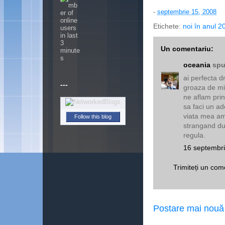
-
septembrie 15, 2008
Etichete:
noi în anul 20
Un comentariu:
oceania
spu
ai perfecta d
---
groaza de miz
ne aflam prin
sa faci un ad
viata mea am
Follow this blog
strangand dup
regula.
16 septembri
Trimiteți un com
Postare mai nouă