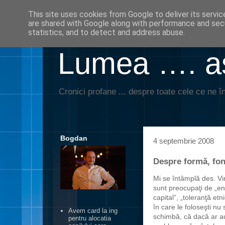
This site uses cookies from Google to deliver its servic
are shared with Google along with performance and secu
statistics, and to detect and address abuse.
Lumea …. aş
Cronici profane ... despre toate cele ce ne în
Bogdan
4 septembrie 2008
Despre formă, fon
Mi se întâmplă des. Vi
sunt preocupaţi de „en
capital”, „toleranţă etn
în care le foloseşti nu
Avem card la ing
schimbă, că dacă ar a
pentru alocatia