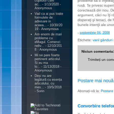
probleme să o înţeleagă
copilului care
ac...
- 1/13/2020
-
rusă. Te privesc superi
Anonymous
corectează din nou. De 
Vad ca ai pus toate
argument, căci nu îţi r
formulele de
disperaţi şi tenaci, de
adresare in
bunele intenţii ale unor
aceea...
- 10/30/20
19
- Anonymous
-
septembrie 04, 2008
Am enorm de mari
probleme cu
Etichete:
varii gânduri 
eMagul. Comenzi
neliv...
- 12/10/201
8
- Anonymous
Niciun comentariu
Mi se pare foarte
pertinent articolul.
Trimiteți un com
Si eu ma
lo...
- 11/13/2018
-
Anonymous
Deși nu are
legătură cu esența
Postare mai nouă
articolului, cu
mes...
- 10/5/2018
Abonați-vă la:
Postare
- Sorin
.
Convorbire telefon