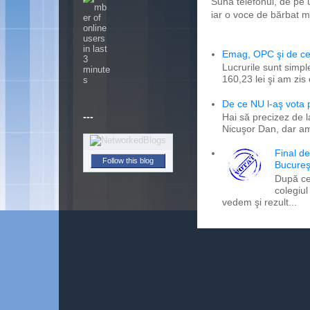
Sună telefonul, de pe 
iar o voce de bărbat m
Emag, OPC şi de ce 
Lucrurile sunt simpl
160,23 lei şi am zis
De ce NU l-aş vota
---
Hai să precizez de l
Nicuşor Dan, dar am
Final d
Follow this blog
Bucureş
După ce
colegiul
vedem şi rezult...