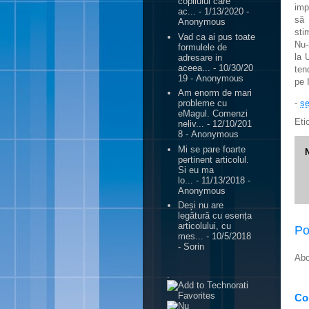
copilului care
imp
ac...
- 1/13/2020
-
să 
Anonymous
sti
Vad ca ai pus toate
Nu-
formulele de
la 
adresare in
aceea...
- 10/30/20
ten
19
- Anonymous
pe 
Am enorm de mari
-
se
probleme cu
eMagul. Comenzi
Eti
neliv...
- 12/10/201
8
- Anonymous
Mi se pare foarte
pertinent articolul.
Si eu ma
lo...
- 11/13/2018
-
Anonymous
Deși nu are
legătură cu esența
articolului, cu
Po
mes...
- 10/5/2018
- Sorin
Abo
.
Con