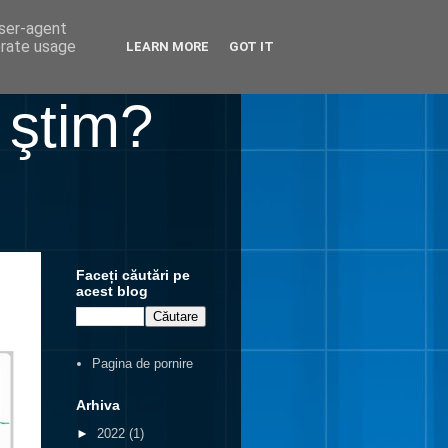
user-agent
erate usage
LEARN MORE
GOT IT
 ştim?
Faceți căutări pe
acest blog
Pagina de pornire
Arhiva
►
2022
(1)