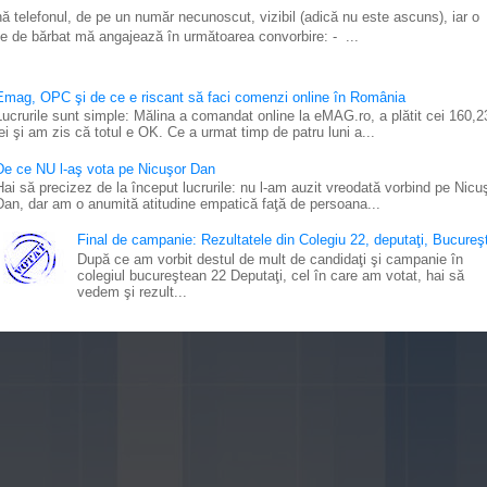
ă telefonul, de pe un număr necunoscut, vizibil (adică nu este ascuns), iar o
e de bărbat mă angajează în următoarea convorbire: - ...
Emag, OPC şi de ce e riscant să faci comenzi online în România
Lucrurile sunt simple: Mălina a comandat online la eMAG.ro, a plătit cei 160,2
lei şi am zis că totul e OK. Ce a urmat timp de patru luni a...
De ce NU l-aş vota pe Nicuşor Dan
Hai să precizez de la început lucrurile: nu l-am auzit vreodată vorbind pe Nicu
Dan, dar am o anumită atitudine empatică faţă de persoana...
Final de campanie: Rezultatele din Colegiu 22, deputaţi, Bucureşt
După ce am vorbit destul de mult de candidaţi şi campanie în
colegiul bucureştean 22 Deputaţi, cel în care am votat, hai să
vedem şi rezult...