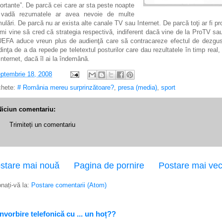
ortante”. De parcă cei care ar sta peste noapte
vadă rezumatele ar avea nevoie de multe
mulări. De parcă nu ar exista alte canale TV sau Internet. De parcă toţi ar fi pro
mi vine să cred că strategia respectivă, indiferent dacă vine de la ProTV sa
UEFA aduce vreun plus de audienţă care să contracareze efectul de dezgus
dinţa de a da repede pe teletextul posturilor care dau rezultatele în timp real,
Internet, dacă îl ai la îndemână.
ptembrie 18, 2008
chete:
# România mereu surprinzătoare?
,
presa (media)
,
sport
Niciun comentariu:
Trimiteți un comentariu
stare mai nouă
Pagina de pornire
Postare mai ve
nați-vă la:
Postare comentarii (Atom)
vorbire telefonică cu ... un hoț??