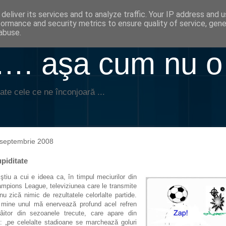
deliver its services and to analyze traffic. Your IP address and 
formance and security metrics to ensure quality of service, gen
abuse.
. aşa cum nu o
ate cele ce ne înconjoară ...
 septembrie 2008
piditate
ştiu a cui e ideea ca, în timpul meciurilor din
mpions League, televiziunea care le transmite
nu zică nimic de rezultatele celorlalte partide.
mine unul mă enervează profund acel refren
âitor din sezoanele trecute, care apare din
: „pe celelalte stadioane se marchează goluri