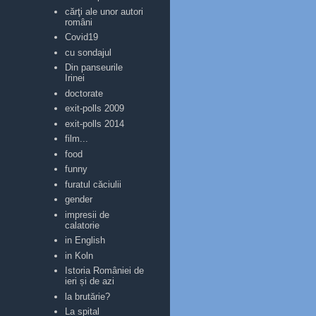
cărţi ale unor autori
români
Covid19
cu sondajul
Din panseurile
Irinei
doctorate
exit-polls 2009
exit-polls 2014
film...
food
funny
furatul căciulii
gender
impresii de
calatorie
in English
in Koln
Istoria României de
ieri și de azi
la brutărie?
La spital