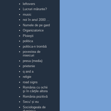
leftovers
Lucruri mărunte?
music
noi în anul 2000 ...
Numele de pe gard
Organizatorice
Ploieşti
politica
politica-n trombă
povestea de
miercuri
presa (media)
prietenie
q and a
religie
road signs
România cu ochii
şi în cărţile altora
România pozitivă
Secu' și eu
Sociologeala de
duminica