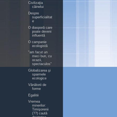
Civilizaţia
câinelui
Despre
superficialitat
e
O diasporă care
poate deveni
influentă
O campanie
ecologistă
"am facut un
meci bun, cu
ocazii,
spectaculos"
Globalizarea şi
spaimele
ecologice
Vânătorii de
forme
Egalité
Vremea
minerilor:
Timişorenii
(??) caută