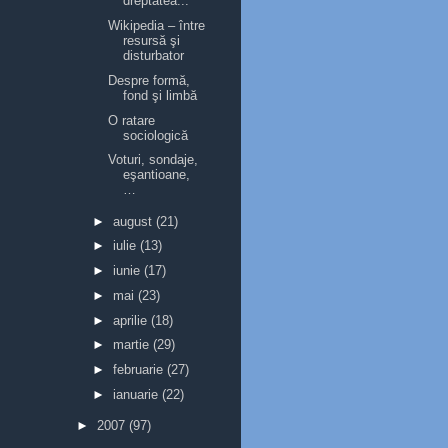
dreptatea...
Wikipedia – între
resursă şi
disturbator
Despre formă,
fond şi limbă
O ratare
sociologică
Voturi, sondaje,
eşantioane,
…
►
august
(21)
►
iulie
(13)
►
iunie
(17)
►
mai
(23)
►
aprilie
(18)
►
martie
(29)
►
februarie
(27)
►
ianuarie
(22)
►
2007
(97)