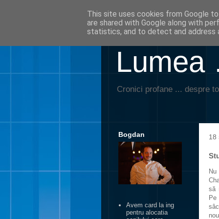
This site uses cookies from Google to 
are shared with Google along with per
statistics, and to detect and address 
Lumea …
Cronici profane ... despre to
Bogdan
18
Stu
Nu 
Cha
să 
Pe 
Avem card la ing
sâc
pentru alocatia
nou