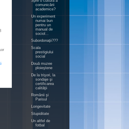
Spre o cultură a
comunicării
academice?
Un experiment
numai bun
pentru un
manual de
3
sociol...
Subordonaţii???
Scala
şor
prestigiului
social
Două muzee
i
ploieştene
De la trişori, la
sondaje şi
certificarea
calităţii
Românii şi
Parisul
Longevitate
Stupiditate
Un altfel de
fotbal