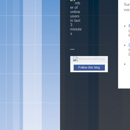
Sun
voc
---
Follow this blog