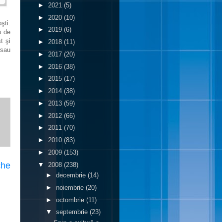
►
2021
(5)
►
2020
(10)
şti.
►
2019
(6)
u de
t şi
►
2018
(11)
 sau
►
2017
(20)
►
2016
(38)
►
2015
(17)
►
2014
(38)
►
2013
(59)
►
2012
(66)
►
2011
(70)
►
2010
(83)
►
2009
(153)
che
▼
2008
(238)
►
decembrie
(14)
►
noiembrie
(20)
►
octombrie
(11)
▼
septembrie
(23)