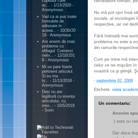
cercetătorii români, p
copilului care
ac...
- 1/13/2020
-
Anonymous
Nu mă pot opri însă să 
Vad ca ai pus toate
sociale, al sociologiei 
formulele de
respective, iar cel dedic
adresare in
aceea...
- 10/30/20
19
- Anonymous
Fără îndoială mai sunt ş
problema nu este a org
Am enorm de mari
probleme cu
din ramurile respective
eMagul. Comenzi
neliv...
- 12/10/201
Cum pe mine mă intere
8
- Anonymous
celor ce ne mişcăm în
Mi se pare foarte
noastră ca şi ştiinţă. Ş
pertinent articolul.
Si eu ma
lo...
- 11/13/2018
-
-
septembrie 02, 2008
Anonymous
Etichete:
viata academ
Deși nu are
legătură cu esența
articolului, cu
Un comentariu:
mes...
- 10/5/2018
- Sorin
Anonim spun
:) asta cu ra
.
Dar daca dupa