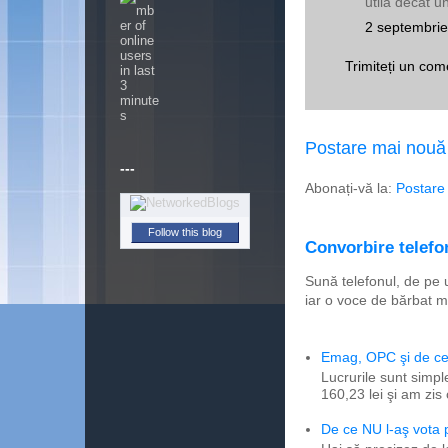
utila decat 
2 septembrie
Trimiteți un com
Postare mai nouă
---
Abonați-vă la:
Postare
Convorbire telefon
Follow this blog
Sună telefonul, de pe 
iar o voce de bărbat m
Emag, OPC şi de ce 
Lucrurile sunt simpl
160,23 lei şi am zis
De ce NU l-aş vota