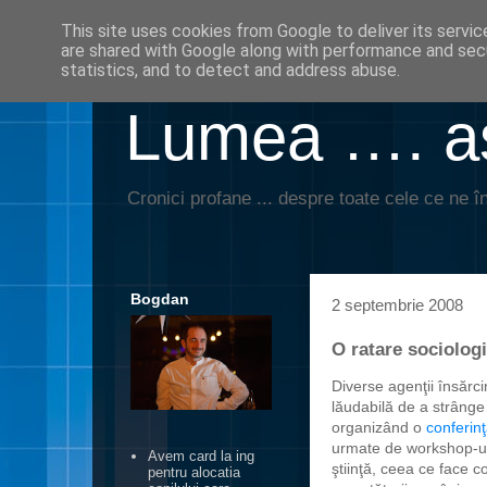
This site uses cookies from Google to deliver its servic
are shared with Google along with performance and secu
statistics, and to detect and address abuse.
Lumea …. aş
Cronici profane ... despre toate cele ce ne în
Bogdan
2 septembrie 2008
O ratare sociolog
Diverse agenţii însărcin
lăudabilă de a strânge 
organizând o
conferin
urmate de workshop-ur
Avem card la ing
ştiinţă, ceea ce face c
pentru alocatia