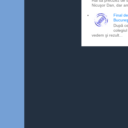
Hai să precizez de l
Nicuşor Dan, dar am
Final d
Bucureş
După ce
colegiul
vedem şi rezult...