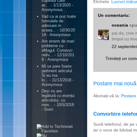
copilului care
Etichete:
Lucruri măru
ac...
- 1/13/2020
-
Anonymous
Un comentariu:
Vad ca ai pus toate
formulele de
oceania
spu
adresare in
aceea...
- 10/30/20
pai da, cine 
19
- Anonymous
timpul cu inva
Am enorm de mari
probleme cu
22 septembri
eMagul. Comenzi
neliv...
- 12/10/201
Trimiteți un com
8
- Anonymous
Mi se pare foarte
pertinent articolul.
Si eu ma
lo...
- 11/13/2018
-
Postare mai nouă
Anonymous
Deși nu are
Abonați-vă la:
Postare
legătură cu esența
articolului, cu
mes...
- 10/5/2018
- Sorin
Convorbire telefon
.
Sună telefonul, de pe 
iar o voce de bărbat m