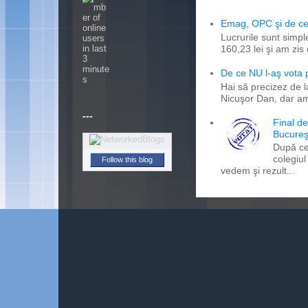
Emag, OPC şi de ce 
Lucrurile sunt simpl
160,23 lei şi am zis
De ce NU l-aş vota
Hai să precizez de l
Nicuşor Dan, dar am
---
Final d
Bucureş
După ce
colegiul
Follow this blog
vedem şi rezult...