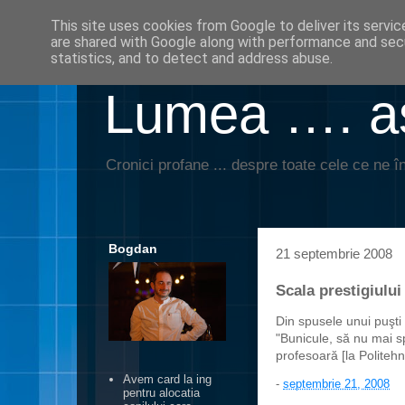
This site uses cookies from Google to deliver its servic
are shared with Google along with performance and secu
statistics, and to detect and address abuse.
Lumea …. aş
Cronici profane ... despre toate cele ce ne în
Bogdan
21 septembrie 2008
Scala prestigiului
Din spusele unui puşti
"Bunicule, să nu mai sp
profesoară [la Politehn
Avem card la ing
-
septembrie 21, 2008
pentru alocatia