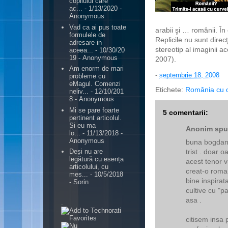
copilului care
ac...
- 1/13/2020
-
Anonymous
Vad ca ai pus toate
arabii şi … românii. În
formulele de
Replicile nu sunt direc
adresare in
stereotip al imaginii a
aceea...
- 10/30/20
19
- Anonymous
2007).
Am enorm de mari
-
septembrie 18, 2008
probleme cu
eMagul. Comenzi
Etichete:
România cu och
neliv...
- 12/10/201
8
- Anonymous
Mi se pare foarte
5 comentarii:
pertinent articolul.
Si eu ma
Anonim spun
lo...
- 11/13/2018
-
Anonymous
buna bogdan .
trist . doar
Deși nu are
legătură cu esența
acest tenor v
articolului, cu
creat-o roman
mes...
- 10/5/2018
bine inspirat
- Sorin
cultive cu "p
asa .
.
citisem insa