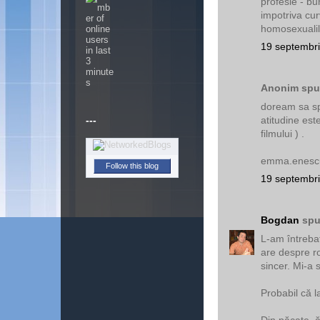
profesie - bu
impotriva curv
homosexualilo
19 septembri
Anonim spun
doream sa sp
---
atitudine este
filmului ) .
emma.enesc
Follow this blog
19 septembri
Bogdan
spu
L-am întreba
are despre r
sincer. Mi-a 
Probabil că l
Din păcate, ă