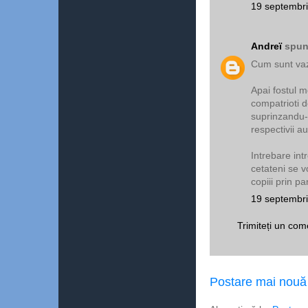
19 septembri
Andreï
spune
Cum sunt vaz
Apai fostul m
compatrioti d
suprinzandu-i
respectivii au
Intrebare intr
cetateni se 
copiii prin pa
19 septembri
Trimiteți un com
Postare mai nouă