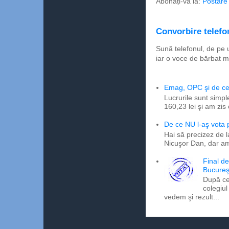
Abonați-vă la:
Postare
Convorbire telefon
Sună telefonul, de pe 
iar o voce de bărbat m
Emag, OPC şi de ce 
Lucrurile sunt simpl
160,23 lei şi am zis
De ce NU l-aş vota
Hai să precizez de l
Nicuşor Dan, dar am
Final d
Bucureş
După ce
colegiul
vedem şi rezult...