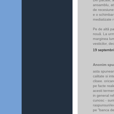
ansamblu, atu
de recesiune,
e o schimbare
mediatizate r
Pe de altă pa
nouă. La urm
marginea lum
vesticilor, de
19 septembri
Anonim spun
asta spuneam
calitate si in
clisee. orica
pe facte real
acesti termen
in general re
cunosc - sunt
raspunsuri/ex
pe "banca de