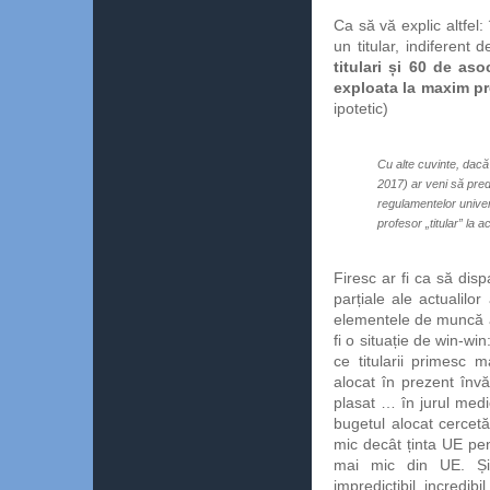
Ca să vă explic altfel:
un titular, indiferent 
titulari și 60 de as
exploata la maxim pre
ipotetic)
Cu alte cuvinte, dacă
2017) ar veni să pre
regulamentelor univers
profesor „titular” la a
Firesc ar fi ca să disp
parțiale ale actualilor
elementele de muncă adm
fi o situație de win-win:
ce titularii primesc
alocat în prezent învă
plasat … în jurul med
bugetul alocat cercetă
mic decât ținta UE pe
mai mic din UE. Și,
impredictibil, incredib