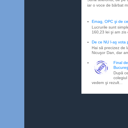
iar o voce de bărbat m
Emag, OPC şi de ce 
Lucrurile sunt simpl
160,23 lei şi am zis
De ce NU l-aş vota
Hai să precizez de l
Nicuşor Dan, dar am
Final d
Bucureş
După ce
colegiul
vedem şi rezult...