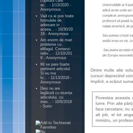
copilului care
ac...
- 1/13/2020
-
Universitățile ar fi 
Anonymous
adică acolo unde azi 
Vad ca ai pus toate
complicat: presupunea 
formulele de
profesorii să poată su
adresare in
relația ierarhică, de 
aceea...
- 10/30/20
19
- Anonymous
Sau puteau crește sal
Am enorm de mari
astăzi erau un vis. (v
probleme cu
eMagul. Comenzi
Sau putea accepta ma
neliv...
- 12/10/201
din Europa nesovietic
8
- Anonymous
Mi se pare foarte
pertinent articolul.
Dintre multe alte solu
Si eu ma
cursuri depreciind con
lo...
- 11/13/2018
-
Implicit, a scăzut sum
Anonymous
Deși nu are
legătură cu esența
articolului, cu
Povestea aceasta c
mes...
- 10/5/2018
lume. Prin alte părț
- Sorin
face cercetare, nu s
alt job, el tot ang
.
ministru, un profes