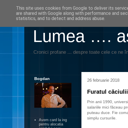
This site uses cookies from Google to deliver its servic
are shared with Google along with performance and secu
statistics, and to detect and address abuse.
Lumea …. aş
Cronici profane ... despre toate cele ce ne în
Bogdan
26 februarie 2018
Furatul căciul
Prin anii 1990, univer
salariile mici făceau p
puteau duce. Fie comas
simplu cursurile.
Avem card la ing
pentru alocatia