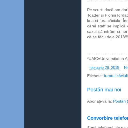
Pe scurt: dacă am dori
Toader și Florini Iorda
la a-și fura căciula. Î
cărei staff se implic
cazul să intrăm și no
că se făcu deja 2018!!
=================
*UAIC=Universitatea A
-
februarie 26, 2018
Ni
Etichete:
furatul căciuli
Postări mai noi
Abonați-vă la:
Postări 
Convorbire telefon
Sună telefonul, de pe 