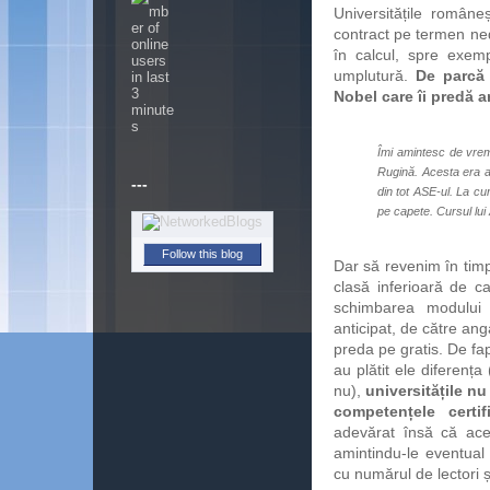
Universitățile române
contract pe termen nede
în calcul, spre exempl
umplutură.
De parcă 
Nobel care îi predă ar
Îmi amintesc de vre
Rugină. Acesta era as
---
din tot ASE-ul. La cur
pe capete. Cursul lu
Follow this blog
Dar să revenim în timp
clasă inferioară de c
schimbarea modului 
anticipat, de către ang
preda pe gratis. De fap
au plătit ele diferenț
nu),
universitățile nu
competențele certi
adevărat însă că aces
amintindu-le eventual
cu numărul de lectori ș