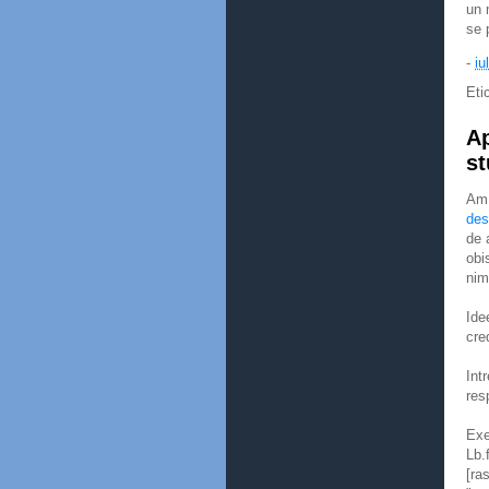
un 
se 
-
iu
Eti
Ap
st
Am 
des
de 
obi
nim
Ide
cre
Int
res
Exe
Lb.
[ra