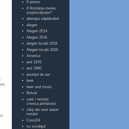
# promo
# România mereu
surprinzătoare?
aberaţia săptămânii
alegeri
Alegeri 2014
Alegeri 2016
alegeri locale 2016
Alegeri locale 2020
America
anii 1970
anii 1980
anunţul de aur
c
beer
eea
beer and music
Belval
carti / reviste:
cronica profanului
cărţi ale unor autori
români
ui
Covid19
cu sondajul