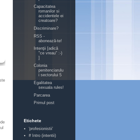
Capacitatea
romanilor si
accidentele ei
creatoare?
Discriminare?
RSS -
abonează-te!
Intenţii [adică
"ce vreau" :-)
]
Colonia
penitenciarulu
i sectorului 5
ste
Egalitatea
sexuala rules!
Parcarea
Primul post
Etichete
ede
tul
'profesionistii'
# Intro (intentii)