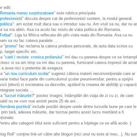
er edit:
Romania mereu surprinzatoare
" este rubrica principala
profesionistii
" discuta despre cat de profesionisti suntem, la modul general.
politica
": am ezitat mult daca sau o introduc sau nu. Am vruit sa nu, dar nu 
ut sa ma abtin. Asa ca acolo fac misto de viata politica din Romania.
Fotbal
": Liga lui Mitica reflecata din plin viata reala din Romania. Asa ca nu
eam sa nu fac cateva paralele ...
La "
promo
" fac reclama la cateva produse personale, de asta data scrise cu
p, target specific etc.
La "
carti / reviste: cronica profanului
" imi dau cu parerea despre ce se imtamp
citesc si sa am timp sa imi dau cu parerea, furnizand cateva impresii de amat
a a avea nici o pretentie de exegeza
La "
un nou curriculum scolar
" sugerez câteva materii neconvenţionale care ar
ea/ar trebui face parte din curriculumul şcolar preuniversitar, pentru a sprijini
ivizii (elevii) si societatea sa dezvolte, ajutând la crearea de abilităţi şi capaci
integrare sociala ...
La "
lucruri mărunte?
" postez imagini, întâmplări din viaţa de zi cu zi, de care
babil nu ne vom mai aminti peste 25 de ani...
România pozitivă
” include postări despre unele dintre lucrurile bune pe care le
 prin țară, adesea mărunte, dar tocmai pentru acest lucru meritând a fi
ționate.
Pentru alte categorii titlul este suficient pentru a înţelege ce se află acolo :)
Blog Roll" conţine link-uri către alte bloguri (nici unul nu este al meu...). Nu sun