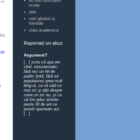
un nou curriculum
e o
scolar
utile
varii gânduri şi
întrebări
viata academica
lui,
Raportați un abuz
 de
Argument?
[
...
]
scriu că aşa am
chef, nesistematic,
fără nici un fel de
public ţintă, fără să
popularizez prea mult
blog-ul, ca să văd ce
m
mai zic şi alţii despre
ceea ce zic eu, şi ca
să îmi aduc aminte
peste 30 de ani ce
prostii spuneam azi.
[
...
]