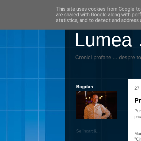
This site uses cookies from Google to 
are shared with Google along with per
statistics, and to detect and address 
Lumea …
Cronici profane ... despre to
Bogdan
27 
Pr
Pun
pri
Se încarcă...
Mai
"Ci