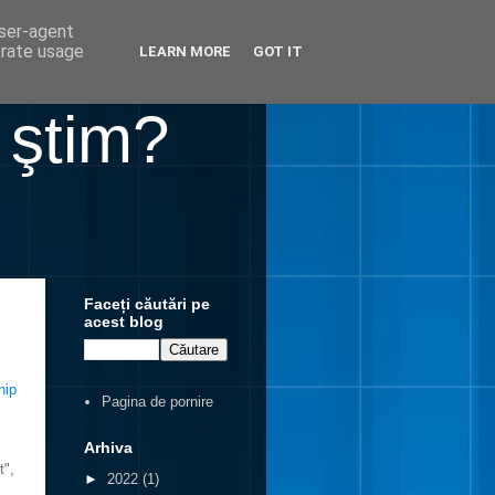
user-agent
erate usage
LEARN MORE
GOT IT
 ştim?
Faceți căutări pe
acest blog
hip
Pagina de pornire
Arhiva
t",
►
2022
(1)