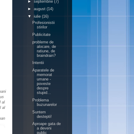
►
septembrie
(7)
►
august
(14)
▼
iulie
(16)
Profesionistii
stirilor
Publicitate
probleme de
alocare, de
ratiune, de
braindrain?
Intentii
Aparatele de
memorat
umane -
poveste
despre
mani
stupid...
pus
Problema
 al
buzunarelor
 al
Suntem
destepti!
man
Aproape gata de
a deveni
public