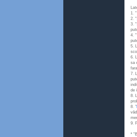
Lat
1. "
2. "
3. "
put
4. "
put
5. 
sco
6. 
sa 
far
7. 
put
ind
de 
8. 
pro
8. ”
văd
men
9. 
* "