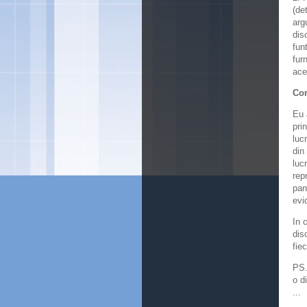
(det
arg
dis
funt
fur
ace
Co
Eu 
prin
luc
din
luc
rep
pan
evi
In 
dis
fie
PS.
o d
...