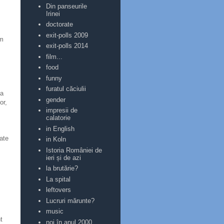
Din panseurile
Irinei
doctorate
exit-polls 2009
am
exit-polls 2014
film...
food
funny
furatul căciulii
la
gender
or,
impresii de
calatorie
in English
tate
in Koln
Istoria României de
ieri și de azi
la brutărie?
La spital
leftovers
Lucruri mărunte?
music
t
noi în anul 2000 ...