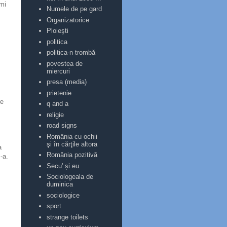
 mi
Numele de pe gard
Organizatorice
Ploieşti
politica
politica-n trombă
povestea de
miercuri
presa (media)
prietenie
re
q and a
religie
road signs
România cu ochii
şi în cărţile altora
a
România pozitivă
I-a.
Secu' și eu
Sociologeala de
duminica
sociologice
sport
strange toilets