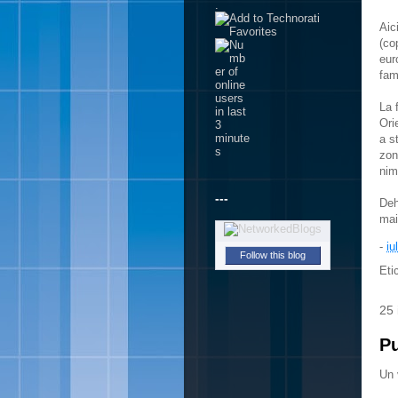
.
Aic
(co
eur
fam
La 
Ori
a s
zon
nim
---
Deh
mai
-
iu
Follow this blog
Eti
25 
Pu
Un 