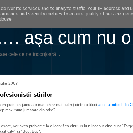
deliver its services and to analyze traffic. Your IP address and 
formance and security metrics to ensure quality of service, gen
abuse.
. aşa cum nu o
ate cele ce ne înconjoară ...
iulie 2007
ofesionistii stirilor
em pariu ca jumatate (sau chiar mai putini) dintre cititorii
acestui articol din C
cep maximum jumatate din stire?
 exact, vor avea probleme la a identifica dintr-un bun inceput cine sunt "Targe
rcuit City" şi "Best Buy".