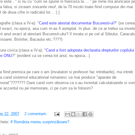
re este..." si nu cu "cum se spune in franceza la ...." pe mine ma aruncase p
ta falsa, si ziceam
soixante neuf
, de la 70 incolo toate fiind compuse din mai
 de doua cifre in radicalul lor... :) ]
grafie (clasa a IV-a): "
Cand este atestat documentar Bucuresti-ul?
" (se cerea
l exact, nu epoca, asa cum m-as fi asteptat. In plus: de ce ar trebui sa invete
vii anul exact al atestarii Bucuresti-ului? Il invata si pe cel al Sibiului, Caracalu
isoarei, Bistritei, Bacaului etc.????)
tura civica (clasa a IV-a): "
Cand a fost adoptata declaratia drepturilor copilului
re ONU
?" (evident ca se cerea tot anul, nu epoca...)
a fiind premiza pe care o am (invatatori si profesori fac intrebarile), ma intreb
a cand sistemul educational romanesc va mai produce "aparate de
orat"??????? Oare cand vom observa ca s-au inventat calculatoarele si vo
e accentul nu pe memorare, ci pe cum sa le folosim?
lie 22, 2007
2 comentarii:
chete:
# România mereu surprinzătoare?