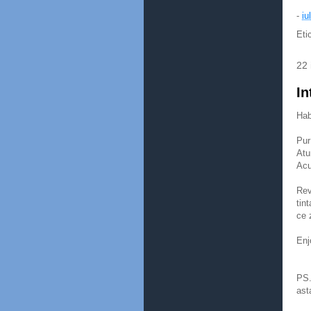
-
iu
Eti
22 
In
Hab
Pur
Atu
Acu
Rev
tin
ce 
Enj
PS.
asta