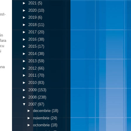
►
2021
(5)
►
2020
(10)
est-
►
2019
(6)
►
2018
(11)
►
2017
(20)
in
►
2016
(38)
fara
 cu
►
2015
(17)
i
►
2014
(38)
►
2013
(59)
mna
►
2012
(66)
►
2011
(70)
►
2010
(83)
►
2009
(153)
►
2008
(238)
▼
2007
(97)
►
decembrie
(18)
►
noiembrie
(24)
►
octombrie
(18)