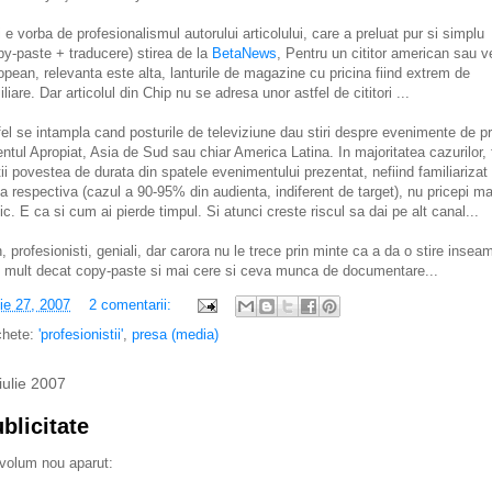
i e vorba de profesionalismul autorului articolului, care a preluat pur si simplu
py-paste + traducere) stirea de la
BetaNews
, Pentru un cititor american sau v
opean, relevanta este alta, lanturile de magazine cu pricina fiind extrem de
iliare. Dar articolul din Chip nu se adresa unor astfel de cititori ...
fel se intampla cand posturile de televiziune dau stiri despre evenimente de pr
entul Apropiat, Asia de Sud sau chiar America Latina. In majoritatea cazurilor, 
tii povestea de durata din spatele evenimentului prezentat, nefiind familiarizat
a respectiva (cazul a 90-95% din audienta, indiferent de target), nu pricepi ma
ic. E ca si cum ai pierde timpul. Si atunci creste riscul sa dai pe alt canal...
, profesionisti, geniali, dar carora nu le trece prin minte ca a da o stire insea
 mult decat copy-paste si mai cere si ceva munca de documentare...
lie 27, 2007
2 comentarii:
chete:
'profesionistii'
,
presa (media)
iulie 2007
blicitate
volum nou aparut: