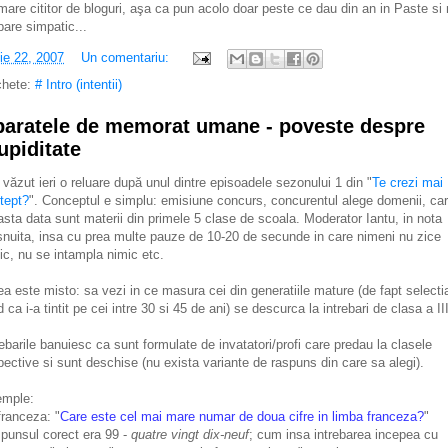
mare cititor de bloguri, aşa ca pun acolo doar peste ce dau din an in Paste si
pare simpatic...
lie 22, 2007
Un comentariu:
chete:
# Intro (intentii)
aratele de memorat umane - poveste despre
upiditate
văzut ieri o reluare după unul dintre episoadele sezonului 1 din "
Te crezi mai
tept?
". Conceptul e simplu: emisiune concurs, concurentul alege domenii, ca
asta data sunt materii din primele 5 clase de scoala. Moderator Iantu, in nota
snuita, insa cu prea multe pauze de 10-20 de secunde in care nimeni nu zice
ic, nu se intampla nimic etc.
ea este misto: sa vezi in ce masura cei din generatiile mature (de fapt selecti
d ca i-a tintit pe cei intre 30 si 45 de ani) se descurca la intrebari de clasa a II
rebarile banuiesc ca sunt formulate de invatatori/profi care predau la clasele
pective si sunt deschise (nu exista variante de raspuns din care sa alegi).
mple:
franceza: "
Care este cel mai mare numar de doua cifre in limba franceza?
"
spunsul corect era 99 -
quatre vingt dix-neuf
; cum insa intrebarea incepea cu