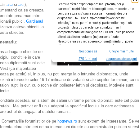
alii
aici
si
aici
),
umentand ca se creeaza
crentate prea mari intre
ionarii publici.
Gardianul
nizeaza cateva obiectii la
asta obiectie.
mentariu
:
as adauga o obiectie de
cipiu: conditiile in care
reaza diplomatii sunt cele
 Vest (ca majoritatea
reaza pe acolo) si, in plus, nu poti merge la o intrunire diplomatica, unde
rezinti interesele celor 16-17 milioane de votanti si ale copiilor lor minori, cu ni
taloni rupti in cur, cu o rochie din poliester ieftin si decolorat. Motivele sunt
dente.
conditiile acestea, un sistem de salarii uniforme pentru diplomati este cel putin
cutabil. Mai potrivit ar fi unul adaptat la specificul locului in care actioneaza
care astfel de angajat al statului roman...
 Comentariile forumistilor de pe
hotnews.ro
sunt extrem de interesante. Se v
iferenta clara intre cei ce au interactiuni directe cu administratia publica si res