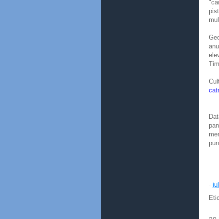
"ca
pis
mult
Geo
anu
ele
Tim
Cul
cat
Dat
pan
mem
pun
-
iu
Eti