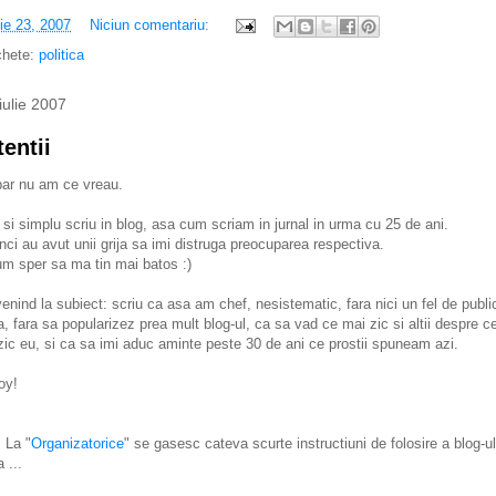
lie 23, 2007
Niciun comentariu:
chete:
politica
iulie 2007
tentii
ar nu am ce vreau.
 si simplu scriu in blog, asa cum scriam in jurnal in urma cu 25 de ani.
nci au avut unii grija sa imi distruga preocuparea respectiva.
m sper sa ma tin mai batos :)
enind la subiect: scriu ca asa am chef, nesistematic, fara nici un fel de publi
ta, fara sa popularizez prea mult blog-ul, ca sa vad ce mai zic si altii despre c
zic eu, si ca sa imi aduc aminte peste 30 de ani ce prostii spuneam azi.
oy!
 La "
Organizatorice
" se gasesc cateva scurte instructiuni de folosire a blog-ul
 ...