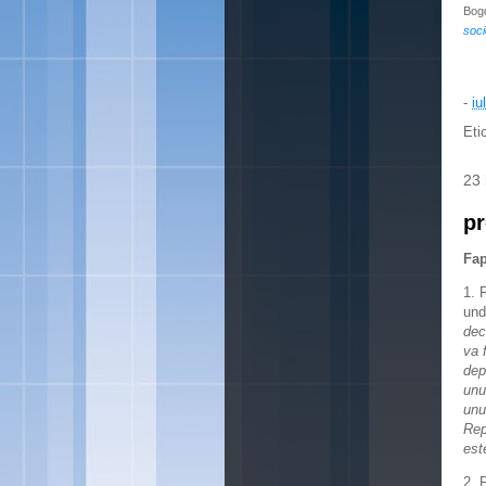
Bogd
soci
-
iu
Eti
23 
pr
Fap
1. 
und
dec
va 
dep
unu
unu
Rep
est
2. 