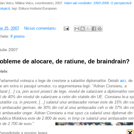
an Voicu, Mălina Voicu, coordonatori, 2007.
Valori ale românilor: 1993-2006. O perspectivă
ologică
,
Iaşi: Editura Institutul European.
lie 25, 2007
Niciun comentariu:
chete:
# promo
iulie 2007
obleme de alocare, de ratiune, de braindrain?
tele
:
Parlamentul voteaza o lege de crestere a salariilor diplomatilor. Detalii
aici
, de
e am extra si pasajul urmator, cu argumentarea legii:
"Adrian Cioroianu, a
larat [...] ca, prin acest proiect de lege, nivelul de salarizare a diplomatilor ro
fi de 40% din nivelul de salarizare a celor din statele din UE. Cioroianu le-a s
utatilor ca, in prezent, [...] salariul unui ambasador roman este de 15% din cel
i ambasador german, de 30% din cel al unui ambasador ceh si de 37% din cel
i ambasador ungar. Adrian Cioroianu a mai spus ca salariul unui diplomat din
ublica Moldova este de 2.800 de euro, in timp ce salariul unui ambasador ro
e de 2.700 de euro.
"
Presedintele a respins legea