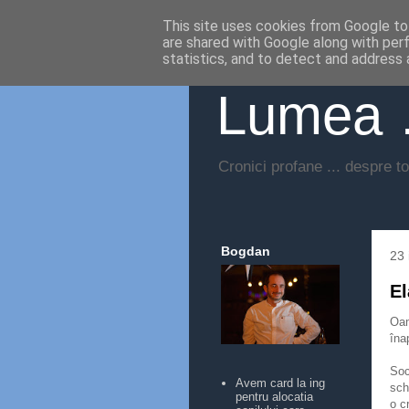
This site uses cookies from Google to 
are shared with Google along with per
statistics, and to detect and address 
Lumea …
Cronici profane ... despre to
Bogdan
23 
El
Oam
îna
Soc
Avem card la ing
sch
pentru alocatia
o c