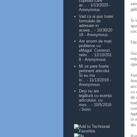
copilului care
xen
ac...
- 1/13/2020
-
găl
Anonymous
Vad ca ai pus toate
Și 
formulele de
adresare in
aju
aceea...
- 10/30/20
soc
19
- Anonymous
Am enorm de mari
Fără
probleme cu
eMagul. Comenzi
Soc
neliv...
- 12/10/201
măs
8
- Anonymous
spr
Mi se pare foarte
pertinent articolul.
Si eu ma
Fer
lo...
- 11/13/2018
-
fii
Anonymous
acc
Deși nu are
cu 
legătură cu esența
de 
articolului, cu
tra
mes...
- 10/5/2018
cun
- Sorin
fap
în 
.
din
Ase