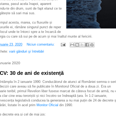
starea, pasul acela înapoi, aparent
indu-te din drum, sunt de fapt elanul ce te
gătește să sari mai sus.
timpul acesta, marea, cu fluxurile și
luxurile ei, rămâne singurul punct de reper
, locul unde te întorci spre a te încarcă de
rgia cu care să sui pe de acum și mai înaltul munte al fericirii.
nuarie 23, 2020
Niciun comentariu:
chete:
varii gânduri şi întrebări
anuarie 2020
CV: 30 de ani de existență
întâmpla în 2 ianuarie 1990. Conducătorul de atunci al României semna o ser
decizii care aveau să fie publicate în Monitorul Oficial de a doua zi. Era un
uarie teribil, primul Revelion liber fusese marcat de câteva focuri de armă, nu 
a clar cine erau teroriștii și nici încotro se îndreaptă țara. În 1-2 ianuarie,
rvescența legislativă conducea la generarea a nu mai puțin de 24 de decrete ș
ărâri, listate în acel prim
Monitor Oficial
din 1990.
re decrete era și cel de mai jos: