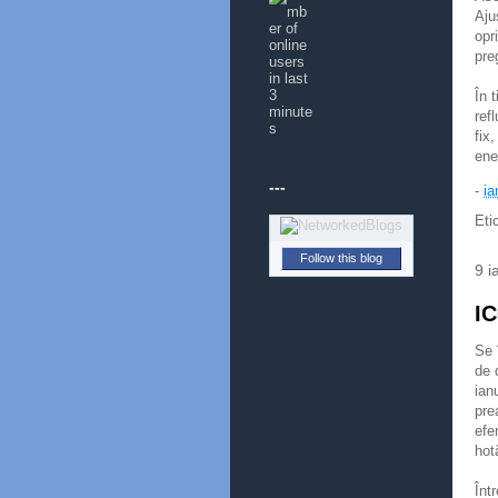
Aju
opr
pre
În 
ref
fix
ene
---
-
ia
Eti
Follow this blog
9 i
IC
Se 
de 
ian
pre
efe
hot
Înt