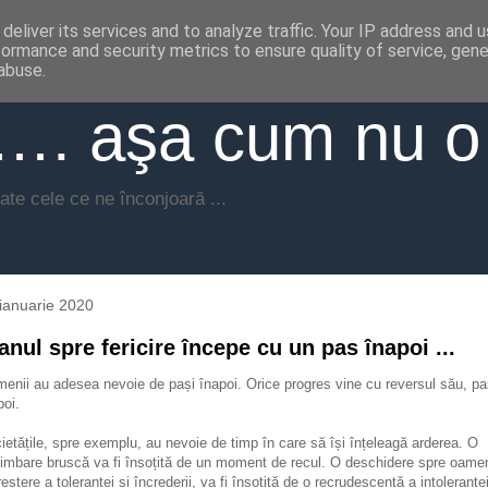
deliver its services and to analyze traffic. Your IP address and 
formance and security metrics to ensure quality of service, gen
abuse.
. aşa cum nu o
ate cele ce ne înconjoară ...
ianuarie 2020
anul spre fericire începe cu un pas înapoi ...
enii au adesea nevoie de pași înapoi. Orice progres vine cu reversul său, pa
poi.
ietățile, spre exemplu, au nevoie de timp în care să își înțeleagă arderea. O
imbare bruscă va fi însoțită de un moment de recul. O deschidere spre oamen
reștere a toleranței și încrederii, va fi însoțită de o recrudescență a intoleranței