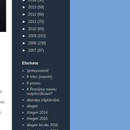
►
2014
(38)
►
2013
(59)
►
2012
(66)
►
2011
(70)
►
2010
(83)
►
2009
(153)
►
2008
(238)
►
2007
(97)
Etichete
'profesionistii'
# Intro (intentii)
# promo
# România mereu
ie
surprinzătoare?
aberaţia săptămânii
era
alegeri
Alegeri 2014
i
Alegeri 2016
alegeri locale 2016