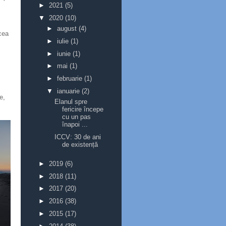
►
2021
(5)
▼
2020
(10)
►
august
(4)
cea
►
iulie
(1)
►
iunie
(1)
►
mai
(1)
►
februarie
(1)
▼
ianuarie
(2)
e,
Elanul spre
fericire începe
cu un pas
înapoi ...
ICCV: 30 de ani
de existență
►
2019
(6)
►
2018
(11)
►
2017
(20)
►
2016
(38)
►
2015
(17)