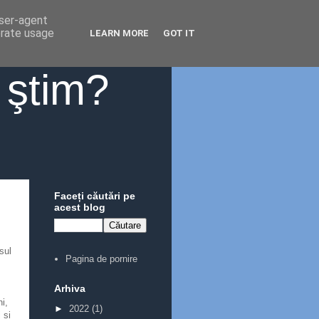
user-agent
erate usage
LEARN MORE
GOT IT
 ştim?
Faceți căutări pe
acest blog
sul
Pagina de pornire
Arhiva
i,
►
2022
(1)
 și