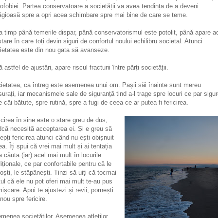
ofobiei. Partea conservatoare a societății va avea tendința de a deveni
ăgioasă spre a opri acea schimbare spre mai bine de care se teme.
ia timp până temerile dispar, până conservatorismul este potolit, până apare a
stare în care toți devin siguri de confortul noului echilibru societal. Atunci
ietatea este din nou gata să avanseze.
 astfel de ajustări, apare riscul fracturii între părți societății.
ietatea, ca întreg este asemenea unui om. Pașii săi înainte sunt mereu
urați, iar mecanismele sale de siguranță tind a-l trage spre locuri ce par sigur
e căi bătute, spre rutină, spre a fugi de ceea ce ar putea fi fericirea.
icirea în sine este o stare greu de dus,
ndcă necesită acceptarea ei. Și e greu să
epți fericirea atunci când nu ești obișnuit
ea. Îți spui că vrei mai mult și ai tentația
a căuta (iar) acel mai mult în locurile
diționale, ce par confortabile pentru că le
oști, le stăpânești. Tinzi să uiți că tocmai
tul că ele nu pot oferi mai mult te-au pus
mișcare. Apoi te ajustezi și revii, pornești
 nou spre fericire.
menea societăților. Asemenea atleților.