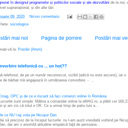
gnorat în designul programelor și politicilor sociale și ale dezvoltării
de la noi, 
ivel supranațional, și din alte țări.
nuarie 09, 2020
Niciun comentariu:
chete:
sociologice
stări mai noi
Pagina de pornire
Postări mai ve
nați-vă la:
Postări (Atom)
vorbire telefonică cu ... un hoț??
ă telefonul, de pe un număr necunoscut, vizibil (adică nu este ascuns), iar o
e de bărbat mă angajează în următoarea convorbire: - ...
Emag, OPC şi de ce e riscant să faci comenzi online în România
Lucrurile sunt simple: Mălina a comandat online la eMAG.ro, a plătit cei 160,2
lei şi am zis că totul e OK. Ce a urmat timp de patru luni a...
De ce NU l-aş vota pe Nicuşor Dan
Hai să precizez de la început lucrurile: nu l-am auzit vreodată vorbind pe Nicu
Dan, dar am o anumită atitudine empatică faţă de persoana...