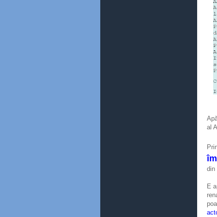
Apă
al 
Pri
îm
din
E a
ren
poa
act