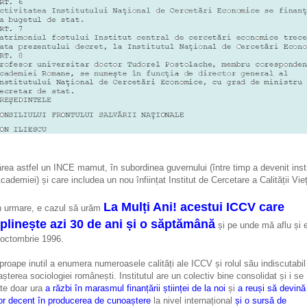
rea astfel un INCE mamut, în subordinea guvernului (între timp a devenit insti
Academiei) și care includea un nou înființat Institut de Cercetare a Calității Vieț
La Mulți Ani! acestui ICCV care
n urmare, e cazul să urăm
plinește azi 30 de ani și o săptămână
și pe unde mă aflu și 
 octombrie 1996.
proape inutil a enumera numeroasele calități ale ICCV și rolul său indiscutabil
așterea sociologiei românești. Institutul are un colectiv bine consolidat și i se
te doar ura
a răzbi în marasmul finanțării științei de la noi
și
a reuși să devină
or decent în producerea de cunoaștere
la nivel internațional
și o sursă de