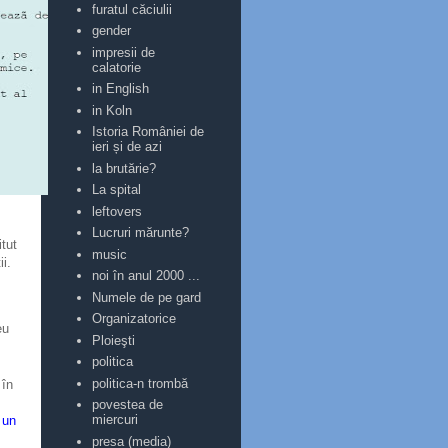
furatul căciulii
gender
impresii de
calatorie
in English
in Koln
Istoria României de
ieri și de azi
la brutărie?
La spital
leftovers
Lucruri mărunte?
tut
music
ii.
noi în anul 2000 ...
Numele de pe gard
Organizatorice
eu
Ploieşti
politica
politica-n trombă
 în
povestea de
miercuri
 un
presa (media)