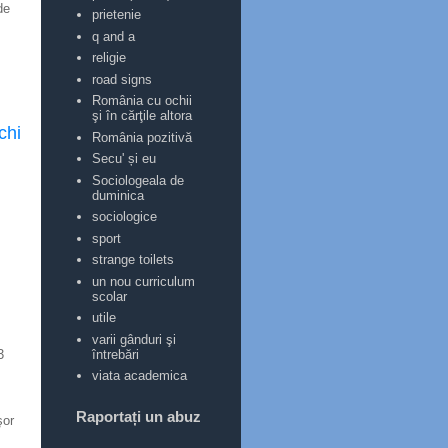
de
prietenie
q and a
religie
road signs
România cu ochii
şi în cărţile altora
chi
România pozitivă
Secu' și eu
Sociologeala de
duminica
sociologice
sport
strange toilets
un nou curriculum
scolar
utile
varii gânduri şi
întrebări
3
viata academica
Raportați un abuz
şor