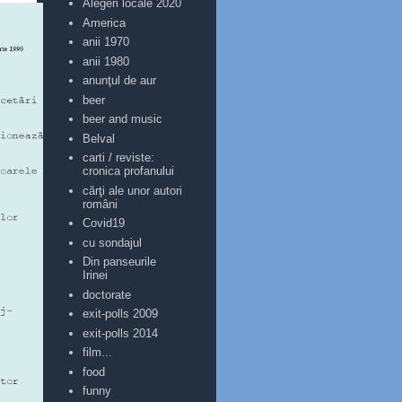
Alegeri locale 2020
America
anii 1970
anii 1980
anunţul de aur
beer
beer and music
Belval
carti / reviste:
cronica profanului
cărţi ale unor autori
români
Covid19
cu sondajul
Din panseurile
Irinei
doctorate
exit-polls 2009
exit-polls 2014
film...
food
funny