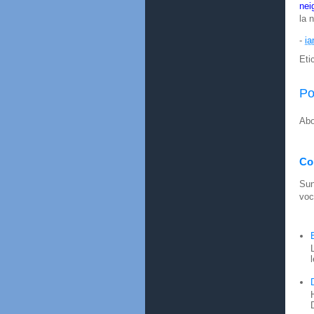
nei
la n
-
ia
Eti
Po
Abo
Con
Sun
voc