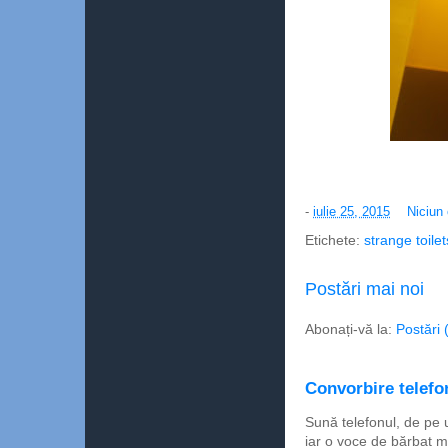
-
iulie 25, 2015
Niciun
Etichete:
strange toilet
Postări mai noi
Abonați-vă la:
Postări 
Convorbire telefon
Sună telefonul, de pe 
iar o voce de bărbat m