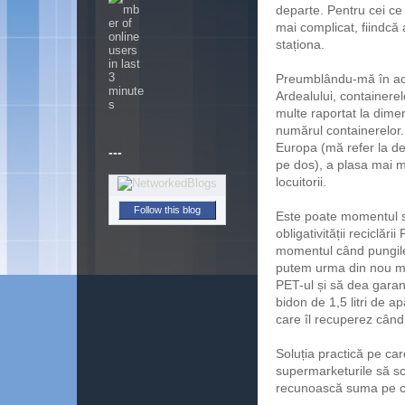
departe. Pentru cei ce
mai complicat, fiindcă 
staționa.
Preumblându-mă în acea
Ardealului, containerel
multe raportat la dimen
numărul containerelor. 
Europa (mă refer la den
---
pe dos), a plasa mai m
locuitorii.
Follow this blog
Este poate momentul să
obligativității reciclăr
momentul când pungile
putem urma din nou mo
PET-ul și să dea garan
bidon de 1,5 litri de 
care îl recuperez când
Soluția practică pe car
supermarketurile să sc
recunoască suma pe car