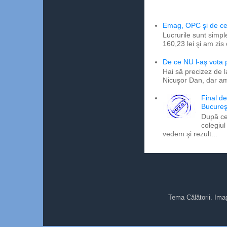
Emag, OPC şi de ce 
Lucrurile sunt simpl
160,23 lei şi am zis
De ce NU l-aş vota
Hai să precizez de l
Nicuşor Dan, dar am
Final d
Bucureş
După ce
colegiul
vedem şi rezult...
Tema Călătorii. Ima