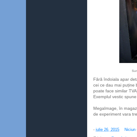
Sur
Fără îndoiala apar det
cei ce dau mai puține
poate face similar TVA
Exemplul vestic spune 
MegaImage, în magazin
de experiment vara tre
-
iulie 26, 2015
Niciun