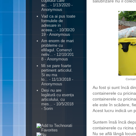
copilului care
salubrizare nu îl colect
ac...
- 1/13/2020
-
Anonymous
Vad ca ai pus toate
formulele de
adresare in
aceea...
- 10/30/20
19
- Anonymous
Am enorm de mari
probleme cu
eMagul. Comenzi
neliv...
- 12/10/201
8
- Anonymous
Mi se pare foarte
pertinent articolul.
Si eu ma
lo...
- 11/13/2018
-
Contain
Anonymous
Au fost și sunt încă din
Deși nu are
containerele cu pricin
legătură cu esența
containerele cu pricina
articolului, cu
mes...
- 10/5/2018
ele este în scădere, fi
- Sorin
Acest lucru indică un pos
.
Suntem însă încă depar
containerele cu ricina 
Nu se află lângă locuin