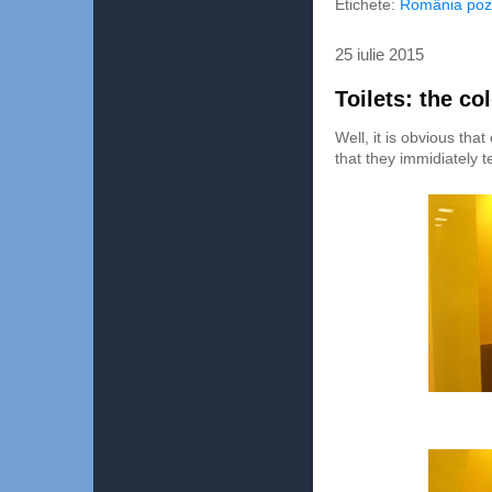
Etichete:
România pozi
25 iulie 2015
Toilets: the co
Well, it is obvious tha
that they immidiately tel