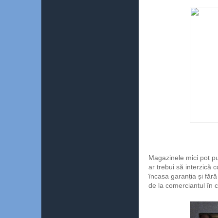
Magazinele mici pot pu
ar trebui să interzică 
încasa garanția și făr
de la comerciantul în 