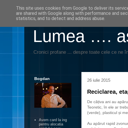
This site uses cookies from Google to deliver its servic
are shared with Google along with performance and secu
statistics, and to detect and address abuse.
Lumea …. aş
Cronici profane ... despre toate cele ce ne în
Bogdan
26 iulie 2015
Reciclarea, et
De câțiva ani au apăru
Teoretic, în ele ar tre
(verde), plasticul și me
Avem card la ing
Au apărut rapid zvonuri
pentru alocatia