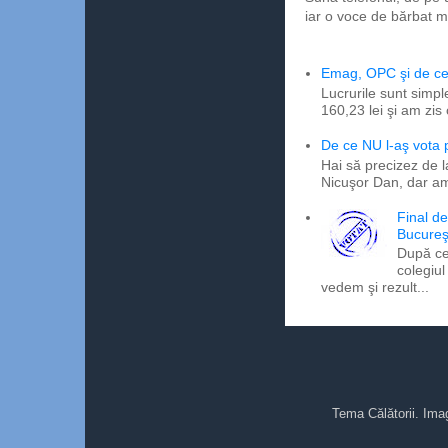
iar o voce de bărbat m
Emag, OPC şi de ce 
Lucrurile sunt simpl
160,23 lei şi am zis
De ce NU l-aş vota
Hai să precizez de l
Nicuşor Dan, dar am
Final d
Bucureş
După ce
colegiul
vedem şi rezult...
Tema Călătorii. Ima