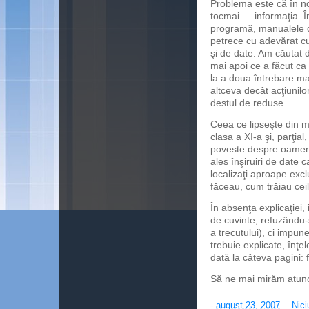
Problema este că în no
tocmai … informaţia. Î
programă, manualele de 
petrece cu adevărat cu 
şi de date. Am căutat d
mai apoi ce a făcut c
la a doua întrebare mai
altceva decât acţiunilor
destul de reduse…
Ceea ce lipseşte din m
clasa a XI-a şi, parţial
poveste despre oameni
ales înşiruiri de date ca
localizaţi aproape excl
făceau, cum trăiau ceila
În absenţa explicaţiei
de cuvinte, refuzându-şi
a trecutului), ci impune
trebuie explicate, înţ
dată la câteva pagini
Să ne mai mirăm atunci
-
august 23, 2007
Nici