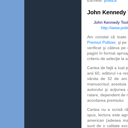
Etichete:
politica
John Kennedy T
John Kennedy Too
http://www.poli
Am constat că toate c
Premiul Pulitzer
, şi p
verificat şi câteva p
pagini în format aproa
criteriu de selecţie la
Cartea de faţă a luat pr
anii 60, editorul i-a r
vârsta de 32 de ani
manuscrisul, acestuia i-
autorului şi acţiunea
ratare, dependent de m
acordarea premiului.
Cartea nu e scrisă ră
spus, lectura este agr
american (adesea mai 
sunt de o calitate ex