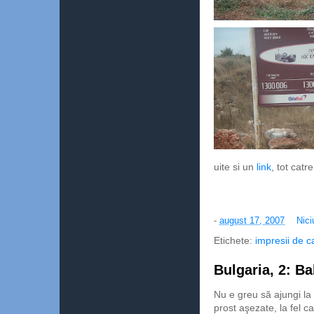
uite si un
link
, tot catr
-
august 17, 2007
Nici
Etichete:
impresii de c
Bulgaria, 2: Ba
Nu e greu să ajungi la 
prost aşezate, la fel 