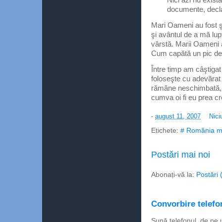
documente, declar
Mari Oameni au fost ş
şi avântul de a mă lup
vârstă. Marii Oameni 
Cum capătă un pic de
Între timp am câştigat 
foloseşte cu adevărat 
rămâne neschimbată, ş
cumva oi fi eu prea cr
-
august 11, 2007
Nici
Etichete:
# România m
Postări mai noi
Abonați-vă la:
Postări 
Convorbire telefon
Sună telefonul, de pe 