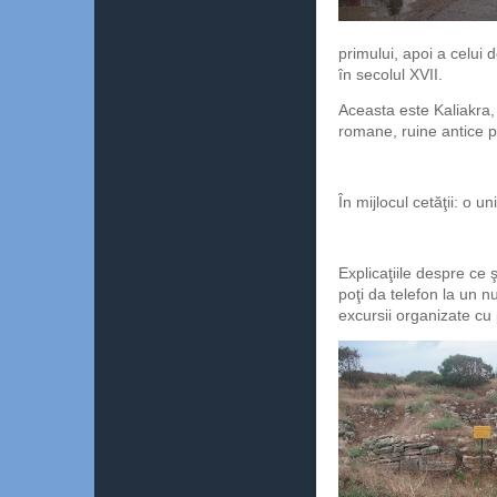
primului, apoi a celui d
în secolul XVII.
Aceasta este Kaliakra,
romane, ruine antice pu
În mijlocul cetăţii: o u
Explicaţiile despre ce ş
poţi da telefon la un n
excursii organizate cu 