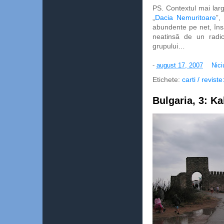
PS. Contextul mai larg 
„
Dacia Nemuritoare
”,
abundente pe net, îns
neatinsă de un radic
grupului…
-
august 17, 2007
Nici
Etichete:
carti / revist
Bulgaria, 3: Ka