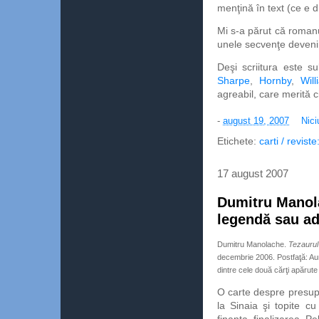
menţină în text (ce e d
Mi s-a părut că romanu
unele secvenţe deven
Deşi scriitura este su
Sharpe
,
Hornby
,
Wil
agreabil, care merită cit
-
august 19, 2007
Nici
Etichete:
carti / revist
17 august 2007
Dumitru Manola
legendă sau ad
Dumitru Manolache.
Tezaurul
decembrie 2006. Postfaţă: Au
dintre cele două cărţi apărute
O carte despre presupu
la Sinaia şi topite c