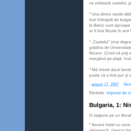
ce vizitează castelul, j
* Una dintre rarele tăb
fost înfiinţată de bulga
la Balcic sunt aproape 
ar fi fost făcute în an
* „Castelul” (mai degrab
grădina de Universitate
fiecare. (Cred că poţi 
mergând pe plajă, însă
* Mă întreb dacă famil
poate că a fost pur şi 
-
august 17, 2007
Nici
Etichete:
impresii de c
Bulgaria, 1: Ni
O staţiune pe un litora
* fiecare hotel cu ceva
pitorească: clasicul d