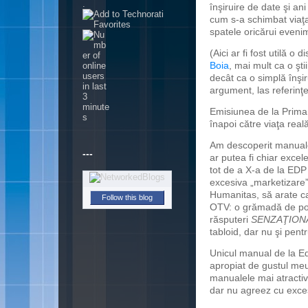
.
înşiruire de date şi an
cum s-a schimbat viaţa
spatele oricărui evenim
(Aici ar fi fost utilă o
Boia
, mai mult ca o şti
decât ca o simplă înşi
argument, las referinţe
Emisiunea de la Prima,
înapoi către viaţa real
Am descoperit manuale
---
ar putea fi chiar excel
tot de a X-a de la EDP
excesiva „marketizare”
Humanitas, să arate c
Follow this blog
OTV: o grămadă de poze
răsputeri
SENZAŢION
tabloid, dar nu şi pentr
Unicul manual de la Ed
apropiat de gustul meu.
manualele mai atractive
dar nu agreez cu excesi