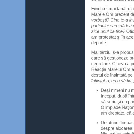
Fiind cel mai tânăr din
Marele Om prezent de
vorbeşti? Cine te-a in
partidului care dădea 
zice unul ca tine?
Ofic
am protestat şi în aces
departe.
Mai târziu, s-a propus
care să gestioneze pro
cercetare. Cineva a pr
Reacţia Marelui Om a 
destul de înaintată pe
înfiinţat-o, eu o să fiu
Deşi nimeni nu mă
început, după într
să scriu şi eu pr
Olimpiade Naţion
am dreptate, că e
De atunci încoac
despre alocarea re
Nici azi nu există