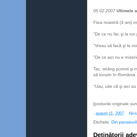
05.02.2007
Ultimele a
Fiica noastră (4 ani) e
“De ce nu fac şi la noi
“Vreau să facă şi la noi
“De ce aici nu e mizerie
Tac, strâng pumnii şi 
să locuim în România.
“Uau, uite că şi aici au
[posturile originale su
-
august 11, 2007
Nici
Etichete:
Din panseurile
Deţinătorii ade