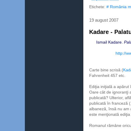
Etichete:
# România m
19 august 2007
Kadare - Palatu
Ismail Kadare.
Pal
http://w
Carte bine scrisă (
Kad
Fahrenheit 457 etc.
Ediţia iniţială a apărut
Oare cât de ignoranţi a
publicată? Ulterior, af
publicată în franceză 
albaneză, însă nu am g
este menţionată ediţia
Romanul rămâne oricum