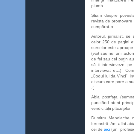
finanţa finalizarea Pe
plumb.
Ştiam despre poveste 
revista de promovare 
cumpărat-o.
Autorul, jurnalist, se
celor 250 de pagini es
surselor este aproape
(voit sau nu, unii acto
de fel sau cel puţin au
să ii intervieveze; pe
intervievat etc.). Co
„Codul lui da Vinci”, i
discurs care pare a su
:(
Abia postfaţa (semn
punctând atent princip
veridicităţii plăcuţelor.
Dumitru Manolache m
fereastră. Am aflat abi
cei de
aici
(un "profesio