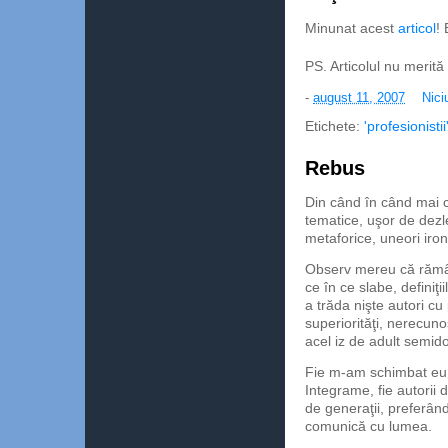
Minunat acest
articol
!
PS. Articolul nu merită c
-
august 11, 2007
Nici
Etichete:
'profesionistii
Rebus
Din când în când mai
tematice, uşor de dezleg
metaforice, uneori iron
Observ mereu că rămân
ce în ce slabe, definiţi
a trăda nişte autori c
superiorităţi, nerecunos
acel iz de adult semidoc
Fie m-am schimbat eu, 
Integrame, fie autorii 
de generaţii, preferân
comunică cu lumea.