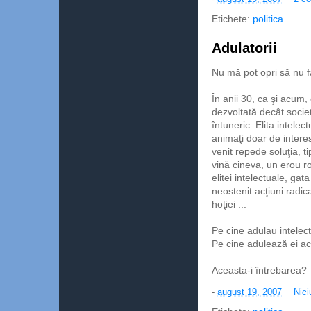
Etichete:
politica
Adulatorii
Nu mă pot opri să nu f
În anii 30, ca şi acum
dezvoltată decât societ
întuneric. Elita intelec
animaţi doar de interes
venit repede soluţia, 
vină cineva, un erou r
elitei intelectuale, ga
neostenit acţiuni radica
hoţiei ...
Pe cine adulau intelect
Pe cine adulează ei 
Aceasta-i întrebarea?
-
august 19, 2007
Nici