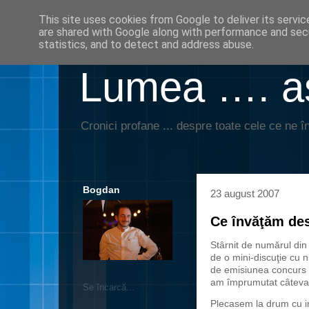
This site uses cookies from Google to deliver its servic
are shared with Google along with performance and secu
statistics, and to detect and address abuse.
Lumea …. aş
Cronici profane ... despre toate cele ce ne în
Bogdan
23 august 2007
Ce învăţăm desp
Stârnit de numărul di
de o mini-discuţie cu niş
de emisiunea concurs d
am împrumutat câteva m
Se încarcă...
Plecasem la drum cu imp