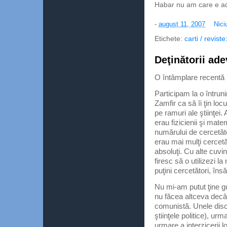
Habar nu am care e ad
-
august 11, 2007
Nici
Etichete:
carti / revist
Deţinătorii ade
O întâmplare recentă 
Participam la o întrun
Zamfir ca să îi ţin lo
pe ramuri ale ştiinţei.
erau fizicienii şi mat
numărului de cercetăto
erau mai mulţi cercetă
absoluţi. Cu alte cuv
firesc să o utilizezi 
puţini cercetători, însă
Nu mi-am putut ţine g
nu făcea altceva decât
comunistă. Unele disci
ştiinţele politice), u
urmare a interzicerii lo