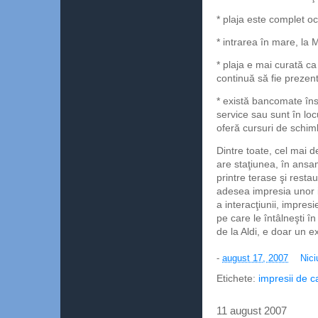
* plaja este complet o
* intrarea în mare, la
* plaja e mai curată ca 
continuă să fie prezen
* există bancomate în
service sau sunt în lo
oferă cursuri de schim
Dintre toate, cel mai 
are staţiunea, în ansam
printre terase şi resta
adesea impresia unor in
a interacţiunii, impre
pe care le întâlneşti î
de la Aldi, e doar un 
-
august 17, 2007
Nici
Etichete:
impresii de c
11 august 2007