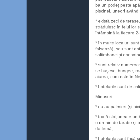
ba un podeţ peste apă,
piscinei, uneori având
* există zeci de terase
străduiesc în felul lor 
întâmpină la fiecare 2
* în multe localuri sunt
falsează), sau sunt an
saltimbanci şi dansatoa
* sunt relativ numeroas
se buşesc, bungee, roa
aiurea, cum este în N
* hotelurile sunt de ca
Minusuri:
* nu au palmieri (şi ni
* toată staţiunea e un 
o droaie de tarabe şi 
de firmă;
* hotelurile sunt încă 