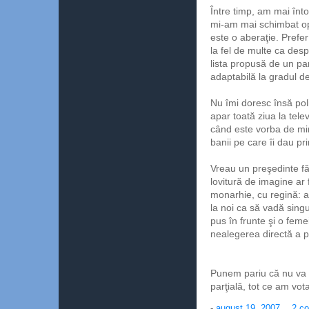
Între timp, am mai înto
mi-am mai schimbat opi
este o aberaţie. Prefer
la fel de multe ca desp
lista propusă de un pa
adaptabilă la gradul d
Nu îmi doresc însă polit
apar toată ziua la tele
când este vorba de miniş
banii pe care îi dau pr
Vreau un preşedinte făr
lovitură de imagine ar
monarhie, cu regină: a
la noi ca să vadă singu
pus în frunte şi o feme
nealegerea directă a p
Punem pariu că nu va f
parţială, tot ce am vota
-
august 19, 2007
2 co