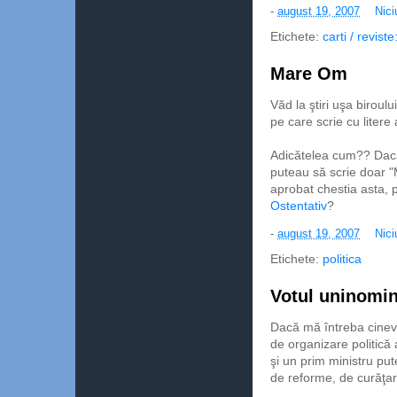
-
august 19, 2007
Nici
Etichete:
carti / revist
Mare Om
Văd la ştiri uşa biroul
pe care scrie cu litere a
Adicătelea cum?? Dacă
puteau să scrie doar "M
aprobat chestia asta, p
Ostentativ
?
-
august 19, 2007
Nici
Etichete:
politica
Votul uninomin
Dacă mă întreba cinev
de organizare politică 
şi un prim ministru put
de reforme, de curăţar