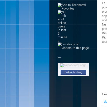
.
La 
pri
pre
sop
und
Nu 
pen
Bel
Pic
toa
---
Follow this blog
Crăc
-
de