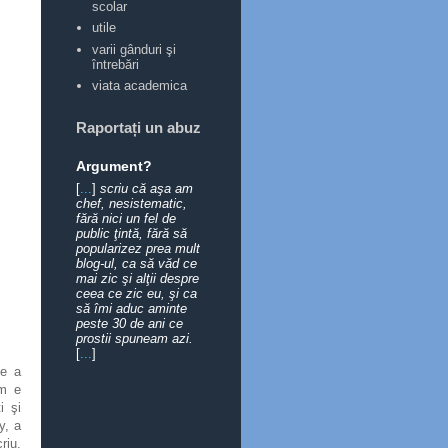
scolar
utile
varii gânduri şi
întrebări
viata academica
Raportați un abuz
Argument?
[
...
]
scriu că aşa am
chef, nesistematic,
fără nici un fel de
public ţintă, fără să
popularizez prea mult
blog-ul, ca să văd ce
mai zic şi alţii despre
ceea ce zic eu, şi ca
să îmi aduc aminte
peste 30 de ani ce
prostii spuneam azi.
[
...
]
ie a
um e
i şi
y, a
riu.