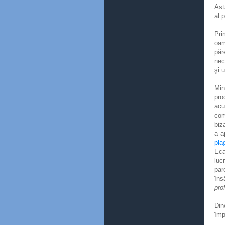
Ast
al p
Pri
oa
păr
nec
şi 
Min
pro
acu
com
biz
a a
pla
Eca
luc
par
îns
pro
Din
împ