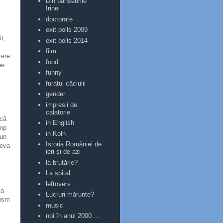
Din panseurile
Irinei
doctorate
exit-polls 2009
t,
exit-polls 2014
film...
tere
food
ne
funny
furatul căciulii
gender
impresii de
calatorie
ică
in English
imp
in Koln
 un
Istoria României de
teva
ieri și de azi
la brutărie?
La spital
leftovers
la
Lucruri mărunte?
nism
music
noi în anul 2000 ...