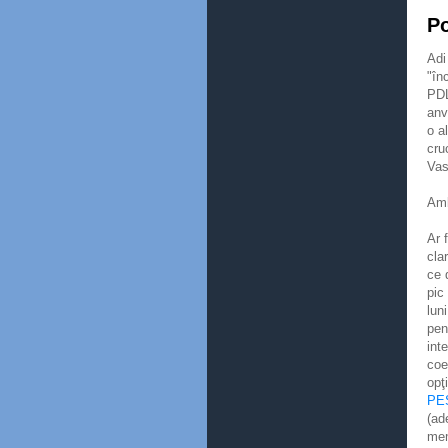
Po
Adi
"în
PDL
anv
o a
cru
Vas
Amb
Ar 
cla
ce 
pic
lun
pen
int
coez
opţ
PE
(ad
mem