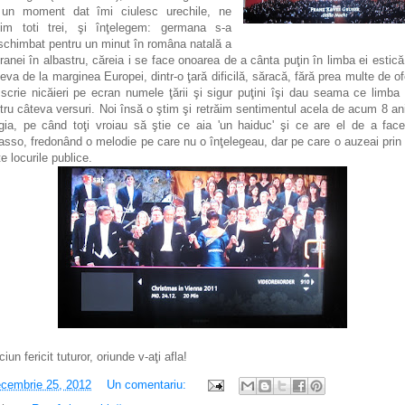
un moment dat îmi ciulesc urechile, ne
vim toti trei, şi înţelegem: germana s-a
schimbat pentru un minut în româna natală a
ranei în albastru, căreia i se face onoarea de a cânta puţin în limba ei estică
eva de la marginea Europei, dintr-o ţară dificilă, săracă, fără prea multe de ofe
scrie nicăieri pe ecran numele ţării şi sigur puţini îşi dau seama ce limba
tru câteva versuri. Noi însă o ştim şi retrăim sentimentul acela de acum 8 ani
gia, pe când toţi vroiau să ştie ce aia 'un haiduc' şi ce are el de a fac
asso, fredonând o melodie pe care nu o înţelegeau, dar pe care o auzeai prin
te locurile publice.
iun fericit tuturor, oriunde v-aţi afla!
cembrie 25, 2012
Un comentariu: