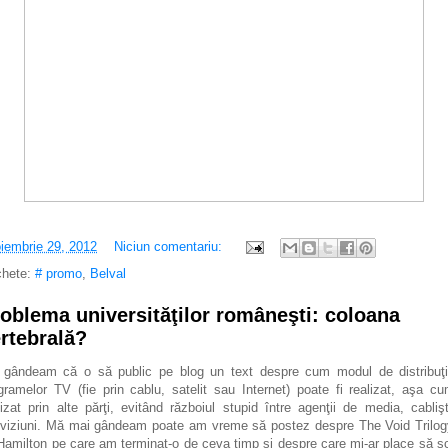
iembrie 29, 2012
Niciun comentariu:
chete:
# promo
,
Belval
oblema universităţilor româneşti: coloana
rtebrală?
gândeam că o să public pe blog un text despre cum modul de distribuţ
gramelor TV (fie prin cablu, satelit sau Internet) poate fi realizat, aşa c
lizat prin alte părţi, evitând războiul stupid între agenţii de media, cablişt
eviziuni. Mă mai gândeam poate am vreme să postez despre The Void Trilog
 Hamilton pe care am terminat-o de ceva timp şi despre care mi-ar place să sc