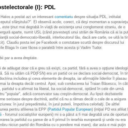
stelectorale (I): PDL
 Hatos a postat azi un interesant
comentariu
despre situaţia PDL, intitulat
ceputul sfârşitului?". El observă acolo, corect, că deşi momentan a supravieţui
 este ţinut mai degrabă în viaţă de existenţa unui conglomerat straniu, de o
ergură aparte, numit USL (când povesteşti unui străin de România că ai la pu
lianţă social-democrato-liberală, interlocutorul tău, dacă are carte, se uită la ti
cit). Claudiu posta ieri pe Facebook o constatare scurtă despre discursul lui
ile Blaga în care făcea o paralelă între acesta şi Vadim Tudor.
ii par a avea dreptate.
fi de adăugat doar că e greu să exişti, ca partid, fără a avea o opţiune ideolog
ră. Să nu uităm că PD(FSN) era un partid ce se declara social-democrat, în t
doctrina includea şi ceva elemente de dreapta, iar afirmaţiile liderilor îl plasau
 mai la dreapta decât centrul. Apoi, sub conducerea lui Traian Băsescu, în câ
i, partidul s-a afirmat ba liberal, ba social-democrat, optând în cele din urmă
tru "popular", adică conservator sau creştin-democrat. Au lipsit dezbaterile
erne serioase despre doctrină, astfel că nu a rămas decât o cale de a asigura
iunea: în jurul preşedintelui, în jurul puterii, împotriva celorlalţi. De altfel
iunea pentru afilierea la EPP (
Partidul Popular European
) (iniţial PD era afiliat 
S
- forumul socialiştilor europeni) mi s-a părut a fi mai degrabă una de oportu
erarea la partidul cu şanse de a fi primul în ierarhia europeană şi unde nu era
bru niciun partid din România cu o pondere mai mare), dar asta e mai puţin