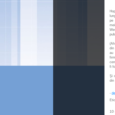
Hop
lun
pe 
mei
Wes
pub
(Ah
din
au 
fir
cen
fi 
Şi 
din
-
de
Eti
10