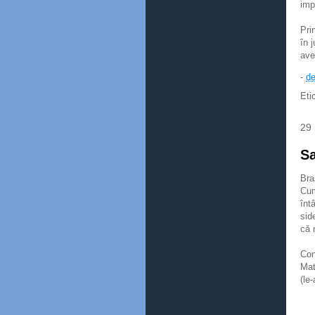
imp
Pri
în 
ave
-
de
Eti
29 
Sa
Bra
Cum
înt
sid
că 
Con
Mat
(le