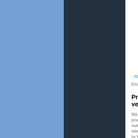
-
no
Eti
Pr
ve
Mă 
pro
rea
tel
lui