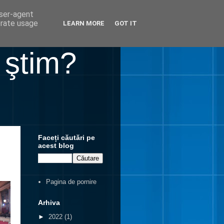
user-agent
erate usage
LEARN MORE
GOT IT
 ştim?
Faceți căutări pe
acest blog
Pagina de pornire
Arhiva
►
2022
(1)