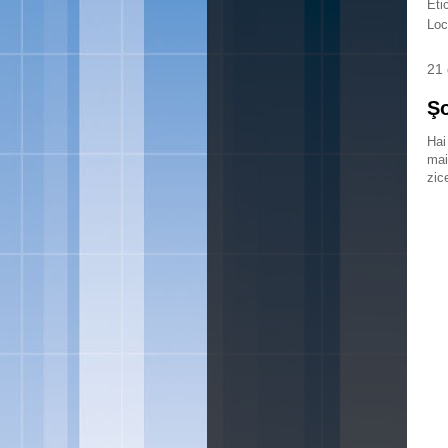
Eti
Loc
21
Şo
Hai
mai
zic