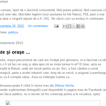
ortant.
n urmare, lipsit de o doctrină consistentă, fără putere politică, fără coeziune cl
jurul unei idei, fără lideri legitimi (vezi postarea lui Adi Hatos), PDL pare a mai
a doar o singură raţiune de a fi: USL. De văzut cum va evolua în continuare ..
cembrie 10, 2012
Un comentariu:
chete:
politica
noiembrie 2012
te şi oraşe ...
silia, oraşul preconstruit de care am învăţat prin gimnaziu, m-a fascinat ca id
 o fi să faci un oraş şi abia apoi să se mute lumea în el? Ei bine, asta se
âmplă la Belval, unde am locuit pentru un an. Aici, a fost cândva o uzină
erurgică, parte a acelei industrii care, timp de un secol, a asigurat Luxemburgu
nu va fi complet sărac. Asta se întâmpla înainte ca...
tinuarea poate fi citită în textul meu din
Dilema Veche
.
eriale suplimentare (fotografii) sunt disponibile în pagina mea de Facebook
ai
-am făcut publice, nu e nevoie să fim conectaţi pentru a le vizualiza, sper).