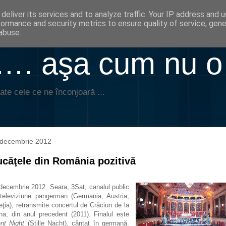
deliver its services and to analyze traffic. Your IP address and 
formance and security metrics to ensure quality of service, gen
abuse.
. aşa cum nu o
ate cele ce ne înconjoară ...
 decembrie 2012
căţele din România pozitivă
decembrie 2012. Seara, 3Sat, canalul public
televiziune pangerman (Germania, Austria,
eţia), retransmite concertul de Crăciun de la
na, din anul precedent (2011). Finalul este
ent Night
(Stille Nacht), cântat în germană.