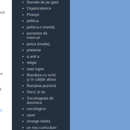
Numele de pe gard
Organizatorice
ară
Ploieşti
politica
.
politica-n trombă
povestea de
miercuri
presa (media)
prietenie
q and a
religie
road signs
ee.
România cu ochii
şi în cărţile altora
România pozitivă
l
Secu' și eu
Sociologeala de
duminica
sociologice
ci
.
sport
strange toilets
un nou curriculum