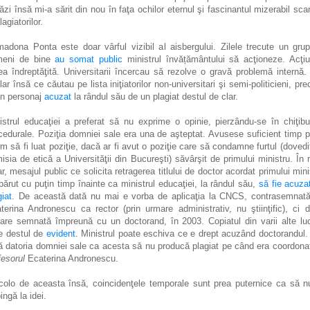
ăzi însă mi-a sărit din nou în faţa ochilor eternul şi fascinantul mizerabil sca
lagiatorilor.
madona Ponta este doar vârful vizibil al aisbergului. Zilele trecute un gru
meni de bine
au somat public
ministrul învățământului să acţioneze. Acţi
ea îndreptăţită. Universitarii încercau să rezolve o gravă problemă internă.
lar însă ce căutau pe lista iniţiatorilor non-universitari şi semi-politicieni, pr
un personaj
acuzat
la rândul său de un plagiat destul de clar.
istrul educaţiei a preferat să nu exprime o opinie, pierzându-se în chiţibu
cedurale. Poziţia domniei sale era una de aşteptat. Avusese suficient timp 
m să fi luat poziţie, dacă ar fi avut o poziţie care să condamne furtul (dovedi
isia de etică a Universităţii din Bucureşti) săvârşit de primului ministru. În
ar, mesajul public ce solicita retragerea titlului de doctor acordat primului mini
părut cu puţin timp înainte ca ministrul educaţiei, la rândul său,
să fie acuza
giat
. De această dată nu mai e vorba de aplicaţia la CNCS, contrasemnat
terina Andronescu ca rector (prin urmare administrativ, nu ştiinţific), ci 
rare semnată împreună cu un doctorand, în 2003. Copiatul din varii alte luc
e destul de
evident
. Ministrul poate eschiva ce e drept acuzând doctorandul.
ă datoria domniei sale ca acesta să nu producă plagiat pe când era coordona
fesorul
Ecaterina Andronescu.
colo de aceasta însă, coincidenţele temporale sunt prea puternice ca să n
ingă la idei.