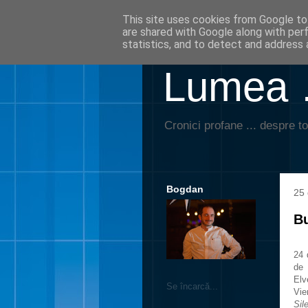
This site uses cookies from Google to 
are shared with Google along with per
statistics, and to detect and address 
Lumea …
Cronici profane ... despre to
Bogdan
25
Bu
24 
de 
Elv
Se încarcă...
Vie
Sil