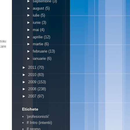
►
septembrie
(3)
►
august
(5)
►
iulie
(5)
►
iunie
(3)
►
mai
(4)
►
aprilie
(12)
 sau
►
martie
(6)
care
►
februarie
(13)
►
ianuarie
(6)
►
2011
(70)
►
2010
(83)
►
2009
(153)
►
2008
(238)
►
2007
(97)
Etichete
'profesionistii'
# Intro (intentii)
# promo