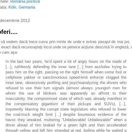
chete:
România pozitivă
ația:
Köln, Germania
 decembrie 2012
feri....
 să vedem dacă trece cuiva prin minte de unde e extras pasajul de mai jos,
 exact dacă recunoaşteţi locul unde se petrece acţiune descrisă în engleză, 
e cam aşa:
In the last two years, he’d spent a lot of angry hours on the roads of
[...], ruthlessly defending the inner lane [...] from assholes trying to
pass him on the right, passing on the right himself when some fool or
cellphone yakker or sanctimonious speed-limit enforcer clogged the
inner lane, obsessively profiling and psychoanalyzing the drivers who
refused to use their turn signals (almost always youngish men for
whom the use of blinkers was apparently an affront to their
masculinity, the compromised state of which was already manifest in
the compensatory gigantism of their pickups and SUVs), [...],
impotently blaming the corrupt state legislators who refused to lower
the coal-truck weight limit [...] despite bounteous evidence of the
havoc they wreaked, muttering “Unbelievable! Unbelievable!” when a
driver ahead of him braked for a green light and then accelerated
through yellow and left him stranded at red, boiling while he waited a