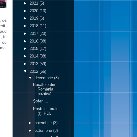
►
2021
(5)
►
2020
(10)
►
2019
(6)
, de
rit.
►
2018
(11)
 aud
►
2017
(20)
, în
►
2016
(38)
e cu
 mai
►
2015
(17)
►
2014
(38)
►
2013
(59)
▼
2012
(66)
▼
decembrie
(3)
Bucăţele din
România
pozitivă
Şoferi....
Postelectorale
(I): PDL
►
noiembrie
(3)
►
octombrie
(3)