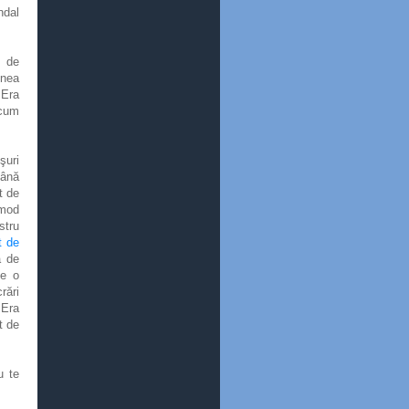
ndal
p de
unea
 Era
ecum
şuri
până
t de
 mod
stru
t de
ă de
de o
rări
 Era
t de
u te