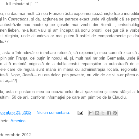
full minute at [...]"
a, nu dau mai mult că nea Franzen ăsta experimentează nişte fraze incredibi
gi în
Corrections
, şi da, acţiunea se petrece exact unde vă gândiţi că se petr
autostrăzile nou nouţe şi pe şosele mai vechi din
Româ...
, entschuldi
nen lieben, m-a luat valul şi am început să scriu prostii, desigur că e vorb
t Virginia, unde altundeva ar mai putea fi astfel de comportamente pe dr
lic??
, asta e într-adevăr o întrebare retorică, că experienţa mea curentă zice că a
 plin prin Franţa, cel puţin în nordul ei, şi, mult mai rar prin Germania, unde 
o altă metodă originală de a dubla costul reparaşiilor la autostradă de c
mele care de regulă sunt mână în mână cu administraşia locală, regională
trală. Nope,
Româ...
nu era deloc prin poveste, nu văd de ce vi s-ar părea c
fost aşa??)
da, asta e postarea mea cu ocazia celui de-al şaizecilea şi ceva sfârşit al l
 ultimii 50 de ani, conform informaţiei pe care am primit-o de la Claudiu.
cembrie 21, 2012
Niciun comentariu:
chete:
America
 decembrie 2012