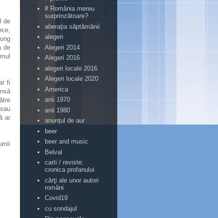
# România mereu
surprinzătoare?
l de
aberaţia săptămânii
ece,
alegeri
gung
Alegeri 2014
a de
umul
Alegeri 2016
alegeri locale 2016
Alegeri locale 2020
r fi
America
ănsă
anii 1970
ătre
 sau
anii 1980
ă ar
anunţul de aur
beer
beer and music
umii
Belval
carti / reviste:
cronica profanului
cărţi ale unor autori
români
Covid19
cu sondajul