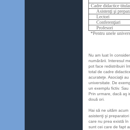
Cadre didactice titula
Asistenţi şi prepar
Lectori
Conferenţiari
Profesori
*Pentru unele universi
Nu am luat în consider
numărării. Interesul m
pot face redistribuiri 
total de cadre didacti
acurateţe. Asociaţii a
universitate. De exemplu
un exemplu fictiv. Sau a
Prin urmare, dacă aş in
două ori.
Hai să ne uităm acum l
asistenţi şi preparatori
care nu prea există în 
sunt cei care de fapt a