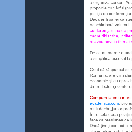
a organiza cursuri. As
proporţie cu vârful (pr
poziţia de conferenţia
Dacă ar fi să iei ca st
neschimbată volumul to
conferenţiari, nu de pr
cadre didactice, indife
ai avea nevoie în mai
De ce nu merge atunci 
a simplifica accesul la
Cred că răspunsul se afl
România, are un salari
economie şi cu aproxim
dintre lector şi confer
Comparaţia este mereu
academics.com
, prof
mult decât „junior prof
Între cele două poziţii
face ca presiunea de la
Dacă ţineţi cont că cifr
observaţi şi faptul că 