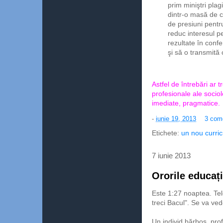
prim miniştri plagi
dintr-o masă de c
de presiuni pentru
reduc interesul p
rezultate în conf
şi să o transmită 
Astfel de întrebări ar tr
profesionale ale sociol
imediate, pragmatice.
-
iunie 19, 2013
3 come
Etichete:
un nou curric
7 iunie 2013
Ororile educaț
Este 1:27 noaptea. Te
treci Bacul". Se va vede
Un individ bărbos, pr