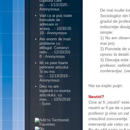
copilului care
ac...
- 1/13/2020
-
Anonymous
De mai multe lun
Vad ca ai pus toate
Sociologilor din
formulele de
gradul de profes
adresare in
indiscreţie divul
aceea...
- 10/30/20
simple:
19
- Anonymous
1) Nu am observ
Am enorm de mari
mai jos)
probleme cu
eMagul. Comenzi
2) Punctele de v
neliv...
- 12/10/201
opresc la detalii
8
- Anonymous
3) Discuţia este 
Mi se pare foarte
profesor, nefiind
pertinent articolul.
conferenţiar. (ve
Si eu ma
lo...
- 11/13/2018
-
Anonymous
Hai sa explic puţin:
Deși nu are
legătură cu esența
articolului, cu
Neutrii?
mes...
- 10/5/2018
Cine ar fi „neutrii” es
- Sorin
neutrii ar fi pe de o p
profesor şi vine un val 
.
crescând concurenţa. 
intervenţii ale celor ce
Pe de altă parte ar fi