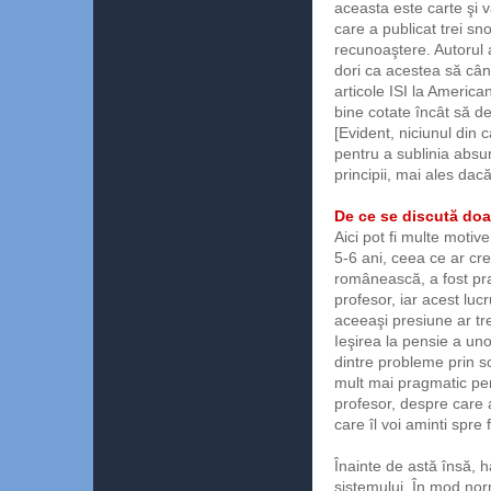
aceasta este carte şi v
care a publicat trei sno
recunoaştere. Autorul 
dori ca acestea să cân
articole ISI la America
bine cotate încât să dev
[Evident, niciunul din 
pentru a sublinia absur
principii, mai ales dacă
De ce se discută doa
Aici pot fi multe motive
5-6 ani, ceea ce ar cre
românească, a fost pra
profesor, iar acest lu
aceeaşi presiune ar tre
Ieşirea la pensie a uno
dintre probleme prin s
mult mai pragmatic pen
profesor, despre care 
care îl voi aminti spre f
Înainte de astă însă, h
sistemului. În mod norm