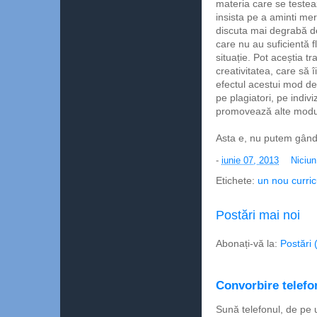
materia care se testează
insista pe a aminti mer
discuta mai degrabă de
care nu au suficientă fl
situație. Pot aceștia tr
creativitatea, care să
efectul acestui mod de
pe plagiatori, pe indivi
promovează alte moduri
Asta e, nu putem gândi
-
iunie 07, 2013
Niciu
Etichete:
un nou curri
Postări mai noi
Abonați-vă la:
Postări 
Convorbire telefon
Sună telefonul, de pe 