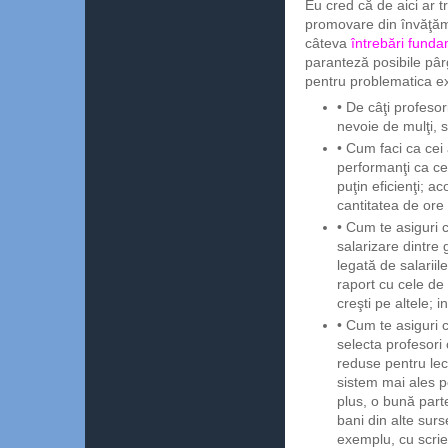
Eu cred că de aici ar t
promovare din învăţăm
câteva
întrebări fund
paranteză posibile pâr
pentru problematica e
• De câţi profesor
nevoie de mulţi, s
• Cum faci ca cei 
performanţi ca cei
puţin eficienţi; 
cantitatea de ore
• Cum te asiguri c
salarizare dintre
legată de salariil
raport cu cele de 
creşti pe altele; 
• Cum te asiguri c
selecta profesori
reduse pentru lect
sistem mai ales p
plus, o bună parte
bani din alte surs
exemplu, cu scrie