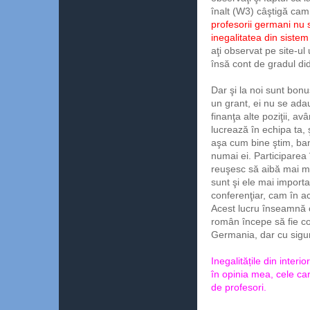
înalt (W3) câştigă cam
profesorii germani nu s
inegalitatea din siste
aţi observat pe site-u
însă cont de gradul did
Dar şi la noi sunt bonu
un grant, ei nu se adau
finanţa alte poziţii, a
lucrează în echipa ta, 
aşa cum bine ştim, bani
numai ei. Participarea 
reuşesc să aibă mai mu
sunt şi ele mai import
conferenţiar, cam în a
Acest lucru înseamnă că
român începe să fie co
Germania, dar cu sigur
Inegalitățile din interi
în opinia mea, cele c
de profesori.