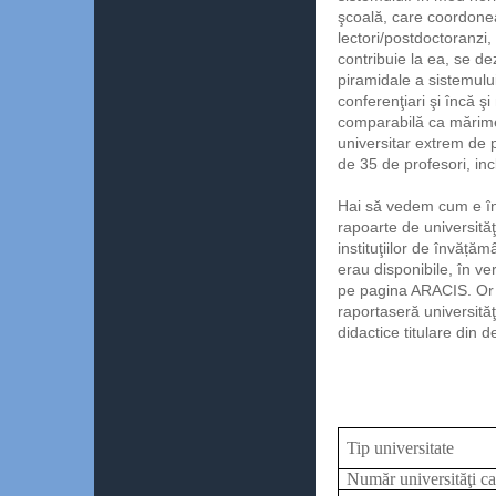
şcoală, care coordonea
lectori/postdoctoranzi,
contribuie la ea, se dez
piramidale a sistemului
conferenţiari şi încă ş
comparabilă ca mărime
universitar extrem de p
de 35 de profesori, incl
Hai să vedem cum e în
rapoarte de universităţ
instituţiilor de învăță
erau disponibile, în v
pe pagina ARACIS. Or m
raportaseră universităţ
didactice titulare din 
Tip universitate
Număr universităţi ca