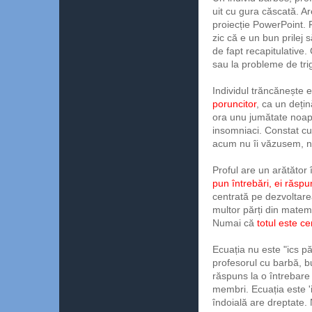
uit cu gura căscată. A
proiecție PowerPoint. F
zic că e un bun prilej 
de fapt recapitulative.
sau la probleme de tri
Individul trăncănește e
poruncitor
, ca un dețin
ora unu jumătate noapt
insomniaci. Constat cu 
acum nu îi văzusem, n
Proful are un arătător
pun întrebări, ei răspu
centrată pe dezvoltare
multor părți din matem
Numai că
totul este ce
Ecuația nu este "ics pă
profesorul cu barbă, bu
răspuns la o întrebare
membri. Ecuația este '
îndoială are dreptate.