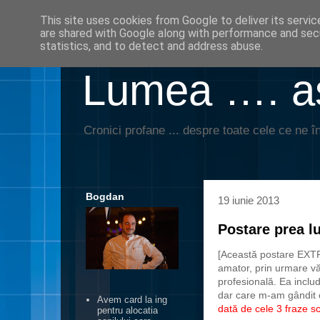
This site uses cookies from Google to deliver its servic
are shared with Google along with performance and secu
statistics, and to detect and address abuse.
Lumea …. aş
Cronici profane ... despre toate cele ce ne în
Bogdan
19 iunie 2013
Postare prea lu
[Această postare EXT
amator, prin urmare vă 
profesională. Ea inclu
dar care m-am gândit 
Avem card la ing
dată de cele 3 fraze sc
pentru alocatia