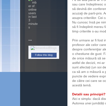
sau care îndeplinesc or
să devină din conferenţi
acuzaţi de parti-pris.
asupra criteriilor. Cei
Nu cunosc însă pe nime
să fi îndeplinit mereu 
timp criteriile s-au mod
---
Prin urmare ar fi fost 
profesor ale celor care
despre conferenţiar al
o chestiune de gust. Fă
Follow this blog
de orice măsură să se p
astfel de decizii, mi-a
sunt afectați (un soi d
ca să am o măsură a pro
puncte de vedere expri
de către cei care se o
acestă temă.
Detalii sau principii?
Aici e simplu: dacă disc
Autorea unei jumătăți