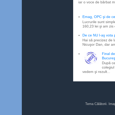
iar o voce de bărbat m
Emag, OPC şi de ce 
Lucrurile sunt simpl
160,23 lei şi am zis
De ce NU l-aş vota
Hai să precizez de l
Nicuşor Dan, dar am
Final d
Bucureş
După ce
colegiul
vedem şi rezult...
Tema Călătorii. Ima