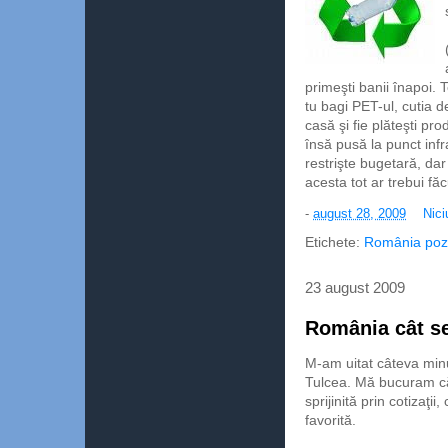
primeşti banii înapoi. 
tu bagi PET-ul, cutia d
casă şi fie plăteşti pro
însă pusă la punct infr
restrişte bugetară, da
acesta tot ar trebui fă
-
august 28, 2009
Nici
Etichete:
România pozi
23 august 2009
România cât se
M-am uitat câteva minu
Tulcea. Mă bucuram că
sprijinită prin cotizaţ
favorită.