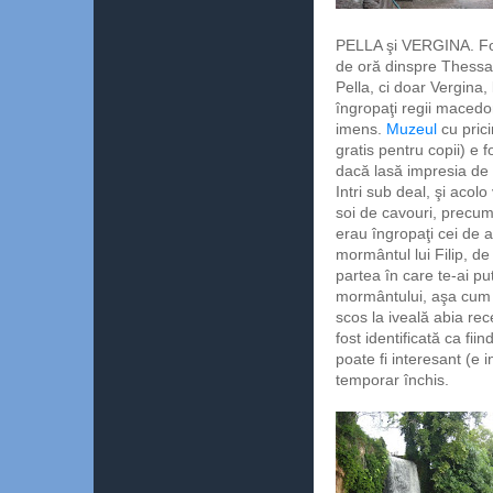
PELLA şi VERGINA. Fos
de oră dinspre Thessa
Pella, ci doar Vergina,
îngropaţi regii maced
imens.
Muzeul
cu prici
gratis pentru copii) e f
dacă lasă impresia de a
Intri sub deal, şi acol
soi de cavouri, precum
erau îngropaţi cei de a
mormântul lui Filip, de
partea în care te-ai p
mormântului, aşa cum e
scos la iveală abia re
fost identificată ca fii
poate fi interesant (e in
temporar închis.