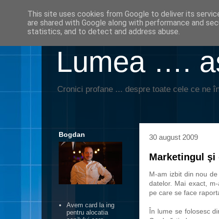
This site uses cookies from Google to deliver its servic
are shared with Google along with performance and secu
statistics, and to detect and address abuse.
Lumea …. aş
Cronici profane ... despre toate cele ce ne în
Bogdan
30 august 2009
Marketingul şi 
M-am izbit din nou de 
datelor. Mai exact, m-a
pe care se face raport
Avem card la ing
În lume se folosesc di
pentru alocatia