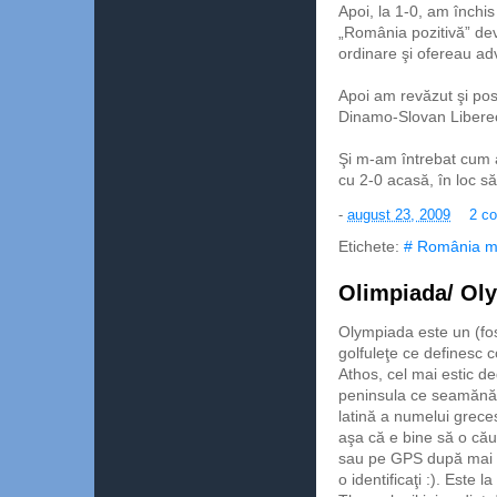
Apoi, la 1-0, am închis 
„România pozitivă” dev
ordinare şi ofereau adv
Apoi am revăzut şi pos
Dinamo-Slovan Libere
Şi m-am întrebat cum ar
cu 2-0 acasă, în loc s
-
august 23, 2009
2 co
Etichete:
# România m
Olimpiada/ Ol
Olympiada este un (fos
golfuleţe ce definesc 
Athos, cel mai estic d
peninsula ce seamănă c
latină a numelui grece
aşa că e bine să o căut
sau pe GPS după mai 
o identificaţi :). Este 