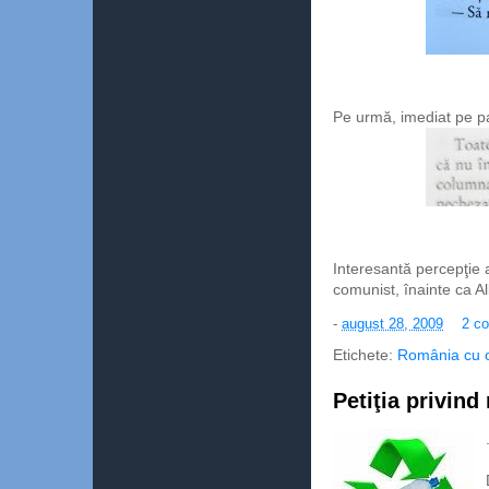
Pe urmă, imediat pe p
Interesantă percepţie a
comunist, înainte ca Al
-
august 28, 2009
2 co
Etichete:
România cu och
Petiţia privind 