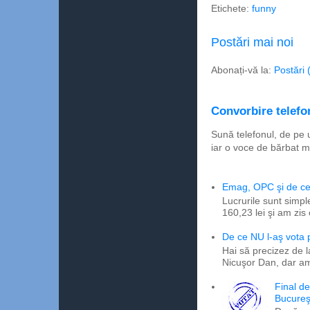
Etichete:
funny
Postări mai noi
Abonați-vă la:
Postări 
Convorbire telefon
Sună telefonul, de pe 
iar o voce de bărbat m
Emag, OPC şi de ce 
Lucrurile sunt simpl
160,23 lei şi am zis
De ce NU l-aş vota
Hai să precizez de l
Nicuşor Dan, dar am
Final d
Bucureş