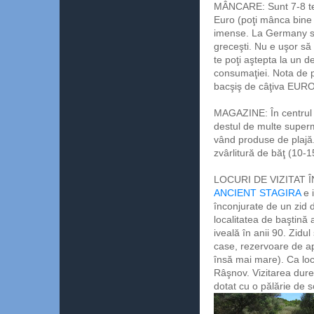
MÂNCARE: Sunt 7-8 ter
Euro (poţi mânca bine 
imense. La Germany se 
greceşti. Nu e uşor să 
te poţi aştepta la un de
consumaţiei. Nota de p
bacşiş de câţiva EURO 
MAGAZINE: În centrul sa
destul de multe superm
vând produse de plajă. 
zvârlitură de băţ (10-
LOCURI DE VIZITAT 
ANCIENT STAGIRA
e 
înconjurate de un zid d
localitatea de baştină a
iveală în anii 90. Zidu
case, rezervoare de ap
însă mai mare). Ca loc
Râşnov. Vizitarea dure
dotat cu o pălărie de s