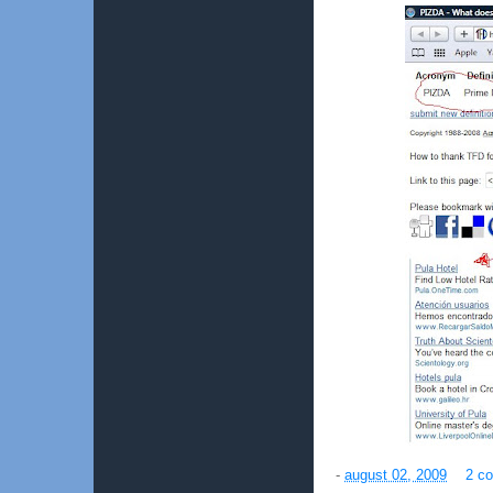
-
august 02, 2009
2 co