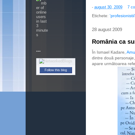
-
august 30, 2009
7 co
Etichete:
'profesionistii
28 august 2009
România ca sur
---
În Ismael Kadare,
Amur
dintre două personaje, 
apare următoarea refe
Follow this blog