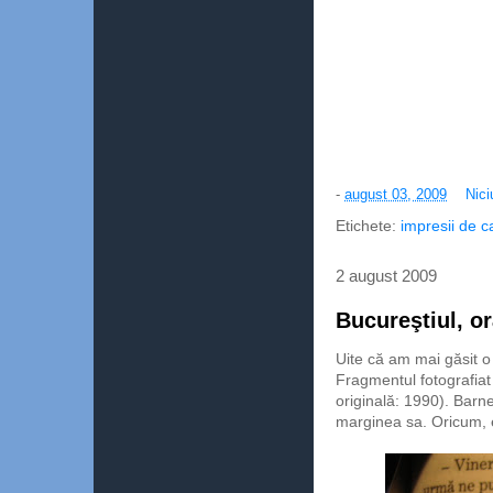
-
august 03, 2009
Nici
Etichete:
impresii de c
2 august 2009
Bucureştiul, o
Uite că am mai găsit o 
Fragmentul fotografiat
originală: 1990). Barn
marginea sa. Oricum, e