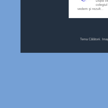
După ce
colegiul
vedem şi rezult...
Tema Călătorii. Ima