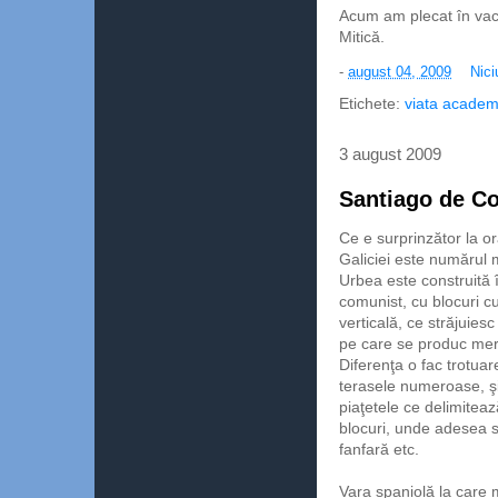
Acum am plecat în vaca
Mitică.
-
august 04, 2009
Nici
Etichete:
viata academ
3 august 2009
Santiago de C
Ce e surprinzător la or
Galiciei este numărul 
Urbea este construită î
comunist, cu blocuri c
verticală, ce străjuiesc
pe care se produc mer
Diferenţa o fac
trotuar
terasele numeroase, şi
piaţetele ce delimitea
blocuri, unde adesea s
fanfară etc.
Vara spaniolă la care