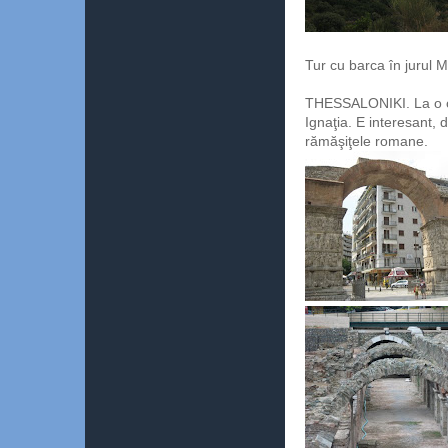
Tur cu barca în jurul
THESSALONIKI. La o o
Ignaţia. E interesant,
rămăşiţele romane.