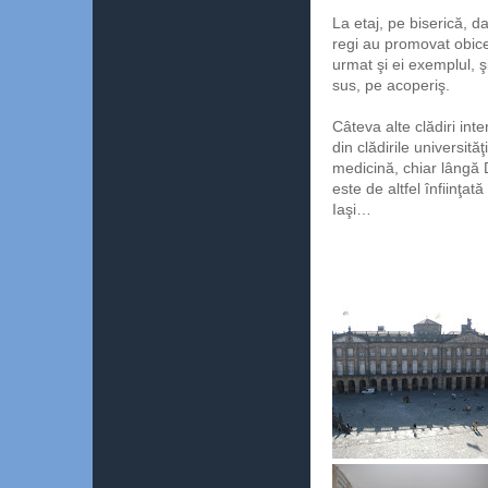
La etaj, pe biserică, 
regi au promovat obicei
urmat şi ei exemplul, 
sus, pe acoperiş.
Câteva alte clădiri in
din clădirile universită
medicină, chiar lângă D
este de altfel înfiinţat
Iaşi…