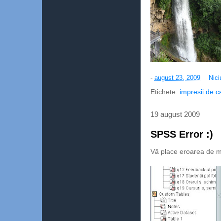
-
august 23, 2009
Nici
Etichete:
impresii de c
19 august 2009
SPSS Error :)
Vă place eroarea de ma