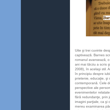
Uite şi trei cuvinte de
captivează. Barnes scr
romanul avansează, o 
ani mai târziu a scris ş
2008), în acelaşi stil. 
în principiu despre iubi
prietenie, educaţie, şi 
contemporană. Cele d
perspective ale person
evenimentelor relatate,
fără redundanţe, prin 
imagini parţiale, ca şi
mereu examinarea până î