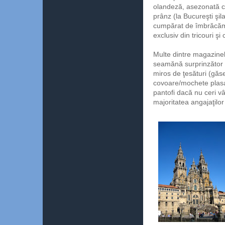
olandeză, asezonată cu
prânz (la Bucureşti şi
cumpărat de îmbrăcămi
exclusiv din tricouri ş
Multe dintre magazinele
seamănă surprinzător 
miros de ţesături (găse
covoare/mochete plasa
pantofi dacă nu ceri vân
majoritatea angajaţilor