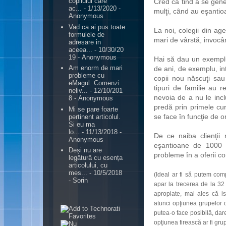
copilului care
Cred că tind a se gener
ac...
- 1/13/2020
-
mulţi, când au eşantioa
Anonymous
Vad ca ai pus toate
La noi, colegii din age
formulele de
mari de vârstă, invocâ
adresare in
aceea...
- 10/30/20
19
- Anonymous
Hai să dau un exemplu
Am enorm de mari
de ani, de exemplu, intr
probleme cu
copii nou născuţi sau 
eMagul. Comenzi
tipuri de familie au r
neliv...
- 12/10/201
nevoia de a nu le incl
8
- Anonymous
predă prin primele cur
Mi se pare foarte
se face în funcţie de 
pertinent articolul.
Si eu ma
lo...
- 11/13/2018
-
De ce naiba clienţii 
Anonymous
eşantioane de 1000 
Deși nu are
probleme în a oferii co
legătură cu esența
articolului, cu
mes...
- 10/5/2018
(Ideal ar fi să putem com
- Sorin
apar la trecerea de la 32
apropiate, mai ales că i
.
atunci opţiunea grupelor 
putea-o face posibilă, dar
opţiunea firească ar fi gru