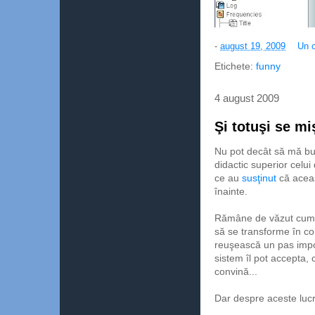
-
august 19, 2009
Un 
Etichete:
funny
4 august 2009
Şi totuşi se m
Nu pot decât să mă bu
didactic superior celui
ce au
susţinut
că aceas
înainte.
Rămâne de văzut cum ar
să se transforme în con
reuşească un pas impor
sistem îl pot accepta, 
convină...
Dar despre aceste lucru