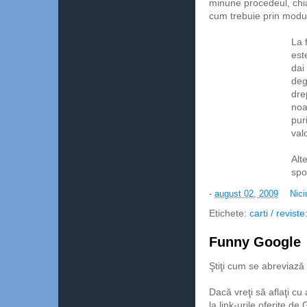
minune procedeul, chia
cum trebuie prin modul
La 
est
dai
deg
dre
noa
puri
val
Alt
spo
-
august 02, 2009
Nici
Etichete:
carti / revist
Funny Google
Ştiţi cum se abreviază
Dacă vreţi să aflaţi cu
la link-urile oferite d