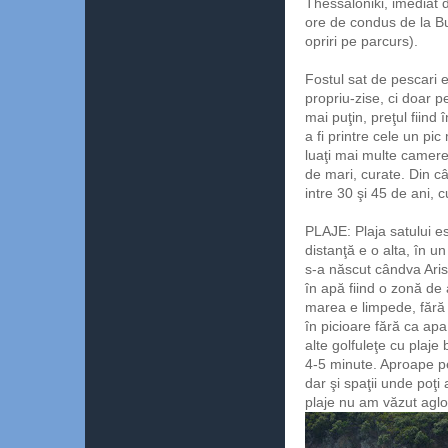
Thessaloniki, imediat
ore de condus de la Bu
opriri pe parcurs).
Fostul sat de pescari e
propriu-zise, ci doar 
mai puţin, preţul fiind
a fi printre cele un p
luaţi mai multe camere
de mari, curate. Din câ
intre 30 şi 45 de ani, 
PLAJE: Plaja satului e
distanţă e o alta, în u
s-a născut cândva Arist
în apă fiind o zonă de 
marea e limpede, fără v
în picioare fără ca ap
alte golfuleţe cu plaje
4-5 minute. Aproape pes
dar şi spaţii unde poţi
plaje nu am văzut aglo