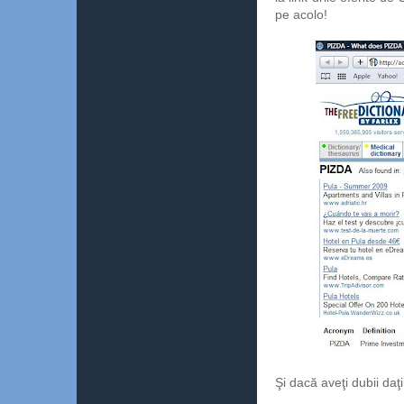
pe acolo!
Şi dacă aveţi dubii daţi