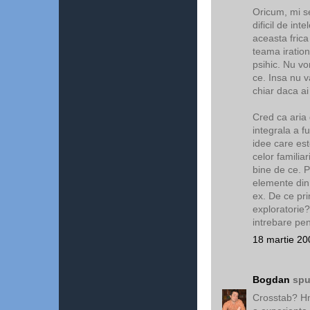
Oricum, mi se
dificil de int
aceasta frica
teama iration
psihic. Nu vo
ce. Insa nu v
chiar daca ai
Cred ca aria
integrala a f
idee care este
celor familia
bine de ce. P
elemente din 
ex. De ce pr
exploratorie
intrebare pen
18 martie 20
Bogdan
spu
Crosstab? Hm