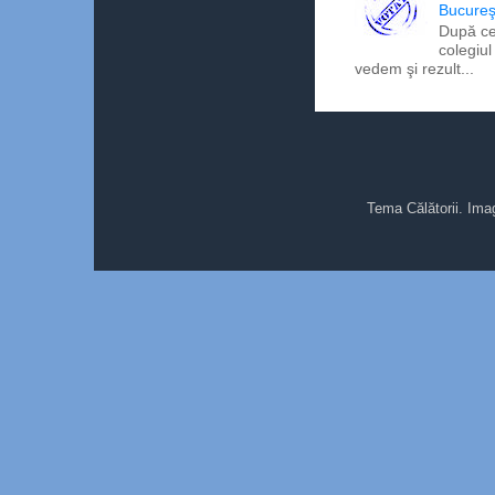
Bucureş
După ce
colegiul
vedem şi rezult...
Tema Călătorii. Ima