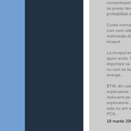
concentrasera
sa preiau ter
probabilitati 
Curba normal
cum sunt util
matriceala di
inceput.
La inceput es
ajuns acolo.
important sa 
nu cum se fa
energie...
BTW, din cat
exploratorie
reducand pe c
exploratorie..
asta nu are a
PCA...
18 martie 20