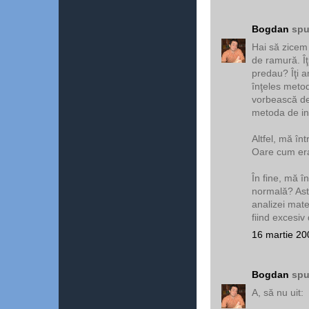
Bogdan
spu
Hai să zicem 
de ramură. Îţ
predau? Îţi a
înţeles metod
vorbească des
metoda de inv
Altfel, mă în
Oare cum er
În fine, mă î
normală? Ast
analizei mate
fiind excesiv 
16 martie 20
Bogdan
spu
A, să nu uit: