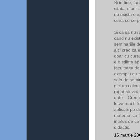
Si in fine, f
citata, studii
nu exista o a
ceea ce se p
Si ca sa nu r
cand nu exist
seminariile d
aici cred ca 
doar cu cursu
e o stiinta ap
facultatea de
exemplu eu m
sala de semin
nici un calcu
rugat sa vina
date... Cred c
le va mai fi f
aplicatii pe d
matematica f
inteles de ce
didactic.
16 martie 20