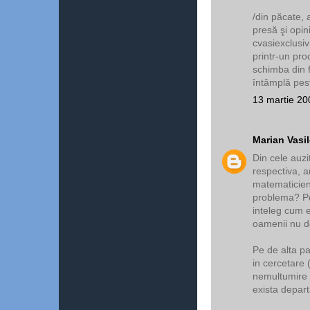
/din păcate, 
presă şi opin
cvasiexclusiv
printr-un pro
schimba din f
întâmplă pest
13 martie 20
Marian Vasi
Din cele auzi
respectiva, 
matematicieni
problema? Poa
inteleg cum e
oamenii nu do
Pe de alta pa
in cercetare
nemultumire a
exista depar