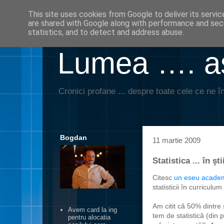
This site uses cookies from Google to deliver its servic
are shared with Google along with performance and secu
statistics, and to detect and address abuse.
Lumea …. aş
Cronici profane ... despre toate cele ce ne în
Bogdan
11 martie 2009
Statistica ... în şt
Citesc
un eseu acade
statisticii în curricul
Am citit că 50% dintre s
Avem card la ing
tem de statistică (din 
pentru alocatia