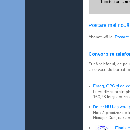
Trimiteți un com
Postare mai nouă
Abonați-vă la:
Postare
Convorbire telefon
Sună telefonul, de pe 
iar o voce de bărbat m
Emag, OPC şi de ce 
Lucrurile sunt simpl
160,23 lei şi am zis
De ce NU l-aş vota
Hai să precizez de l
Nicuşor Dan, dar am
Final d