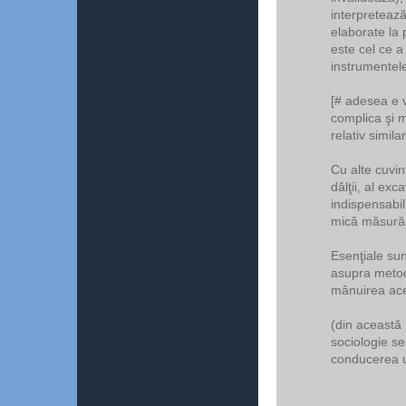
interpretează
elaborate la 
este cel ce a 
instrumentele
[# adesea e 
complica şi 
relativ simil
Cu alte cuvint
dălţii, al exc
indispensabil,
mică măsură c
Esenţiale sun
asupra metode
mânuirea ace
(din această
sociologie s
conducerea u