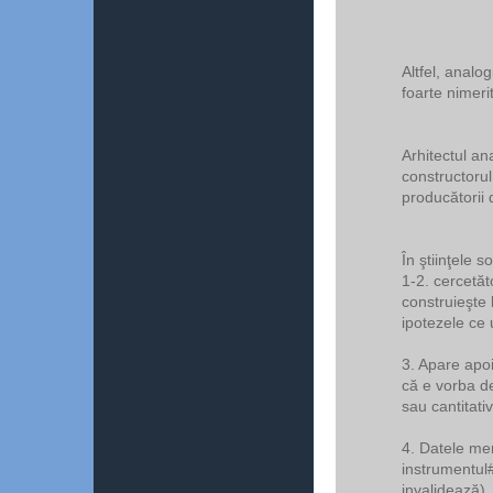
Altfel, analo
foarte nimeri
Arhitectul an
constructorul
producătorii
În ştiinţele s
1-2. cercetăt
construieşte 
ipotezele ce 
3. Apare apoi
că e vorba de
sau cantitativ
4. Datele m
instrumentul#
invalidează),