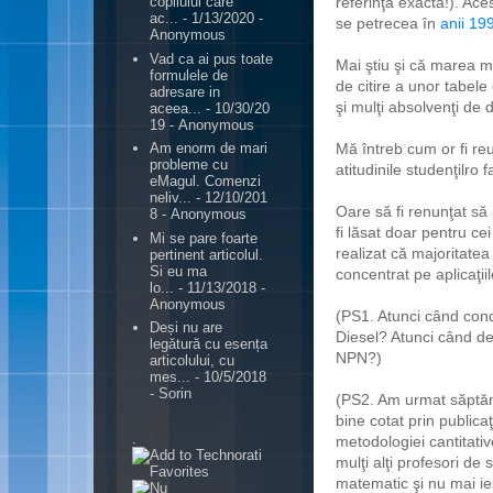
referinţa exactă!). Ace
copilului care
ac...
- 1/13/2020
-
se petrecea în
anii 19
Anonymous
Vad ca ai pus toate
Mai ştiu şi că marea ma
formulele de
de citire a unor tabele
adresare in
şi mulţi absolvenţi de 
aceea...
- 10/30/20
19
- Anonymous
Mă întreb cum or fi re
Am enorm de mari
probleme cu
atitudinile studenţilro f
eMagul. Comenzi
neliv...
- 12/10/201
Oare să fi renunţat să
8
- Anonymous
fi lăsat doar pentru cei
Mi se pare foarte
realizat că majoritatea 
pertinent articolul.
Si eu ma
concentrat pe aplicaţii
lo...
- 11/13/2018
-
Anonymous
(PS1. Atunci când cond
Deși nu are
Diesel? Atunci când de
legătură cu esența
NPN?)
articolului, cu
mes...
- 10/5/2018
- Sorin
(PS2. Am urmat săptăm
bine cotat prin publicaţ
.
metodologiei cantitati
mulţi alţi profesori de
matematic şi nu mai ie