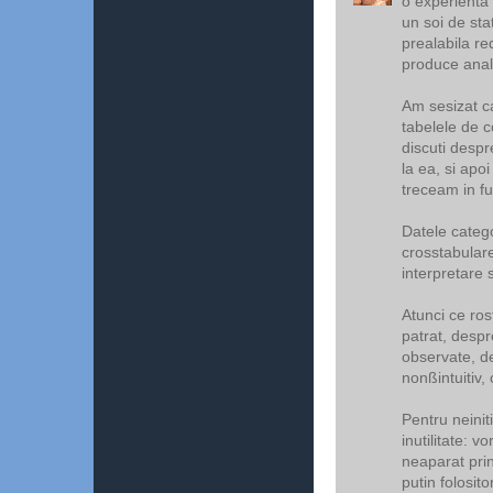
o experienta
un soi de sta
prealabila re
produce anali
Am sesizat c
tabelele de c
discuti despr
la ea, si ap
treceam in fu
Datele catego
crosstabular
interpretare 
Atunci ce rost
patrat, despre
observate, d
nonßintuitiv,
Pentru neinit
inutilitate: v
neaparat prin
putin folosit