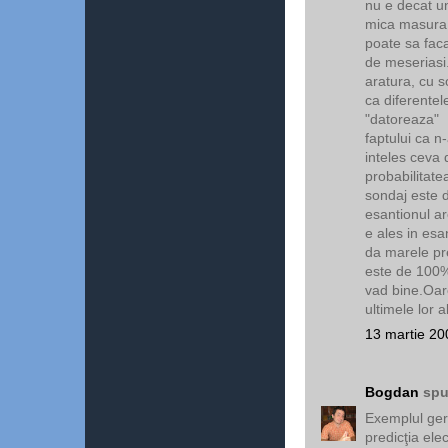
nu e decat un
mica masura d
poate sa faca
de meseriasi. 
aratura, cu 
ca diferentele
"datoreaza"
faptului ca n
inteles ceva 
probabilitate
sondaj este 
esantionul ar
e ales in esa
da marele pr
este de 100%
vad bine.Oare
ultimele lor
13 martie 20
Bogdan
spu
Exemplul ger
predicţia elec