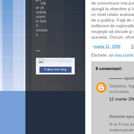
de comunicare mai puţin
ajungă la obiective şi l
un nivel relativ avansa
de a publica. Faţă de ro
indiferent de naţionali
reuşeşte să discute şi
acesteia. Oricum, efort
-
martie 11, 2009
---
Etichete:
un nou curric
8 comentarii:
Follow this blog
---------
spune
Statistica, l
curriculum.
12 martie 20
Anonim spun
N-ar fi mai si
matematicieni