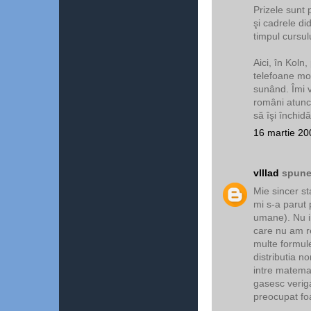
Prizele sunt 
şi cadrele di
timpul cursul
Aici, în Koln
telefoane mob
sunând. Îmi v
români atunci
să îşi închidă
16 martie 20
vlllad
spunea
Mie sincer st
mi s-a parut
umane). Nu i
care nu am re
multe formule
distributia n
intre matemat
gasesc verig
preocupat foa