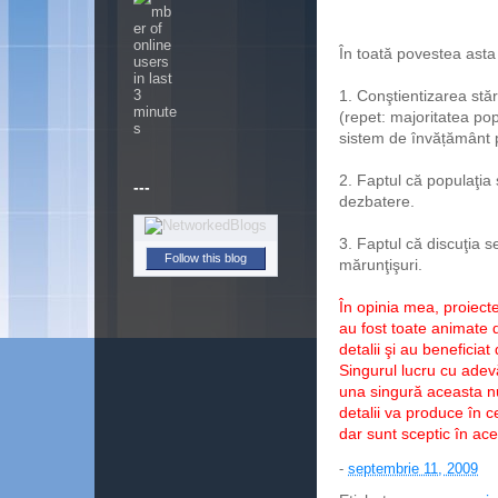
În toată povestea asta
1. Conştientizarea stăr
(repet: majoritatea po
sistem de învățământ 
2. Faptul că populaţia ş
---
dezbatere.
3. Faptul că discuţia s
Follow this blog
mărunţişuri.
În opinia mea, proiect
au fost toate animate 
detalii şi au beneficia
Singurul lucru cu adev
una singură aceasta n
detalii va produce în c
dar sunt sceptic în ace
-
septembrie 11, 2009