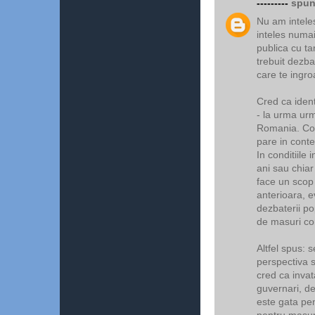
---------
spune
Nu am intele
inteles numai
publica cu ta
trebuit dezba
care te ingro
Cred ca ident
- la urma urm
Romania. Con
pare in conte
In conditiile
ani sau chiar 
face un scop 
anterioara, e
dezbaterii po
de masuri con
Altfel spus: 
perspectiva 
cred ca inva
guvernari, d
este gata pen
pentru masur