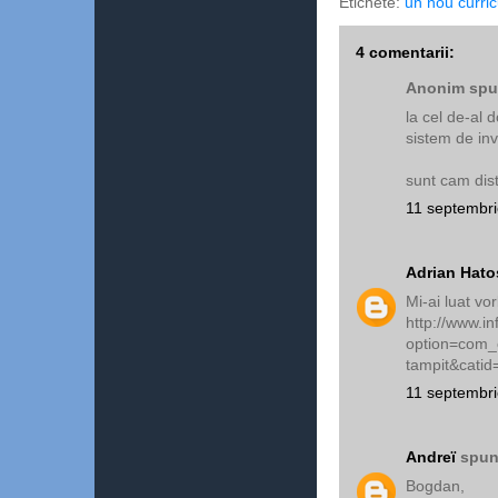
Etichete:
un nou curri
4 comentarii:
Anonim spun
la cel de-al d
sistem de in
sunt cam dis
11 septembri
Adrian Hato
Mi-ai luat vo
http://www.i
option=com_c
tampit&catid
11 septembri
Andreï
spune
Bogdan,