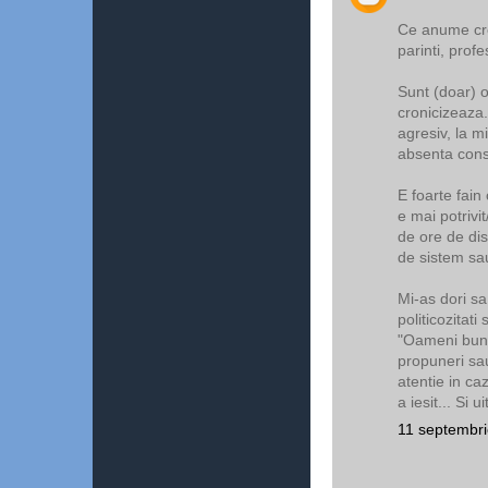
Ce anume crez
parinti, prof
Sunt (doar) o
cronicizeaza.
agresiv, la mi
absenta cons
E foarte fain
e mai potrivi
de ore de dis
de sistem sau
Mi-as dori sa
politicozitat
"Oameni buni
propuneri sa
atentie in caz
a iesit... Si
11 septembri