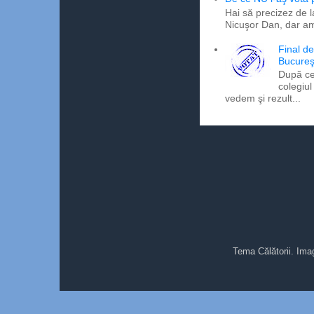
Hai să precizez de l
Nicuşor Dan, dar am
Final d
Bucureş
După ce
colegiul
vedem şi rezult...
Tema Călătorii. Ima