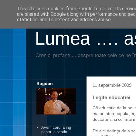
This site uses cookies from Google to deliver its servic
are shared with Google along with performance and secu
statistics, and to detect and address abuse.
Lumea …. aş
Cronici profane ... despre toate cele ce ne în
Bogdan
11 septembrie 2009
Legile educaţiei
Că educaţia de la noi e
majoritatea populaţiei, 
doctoranzi şi cei mai m
Avem card la ing
De aici dorinţa de a sc
pentru alocatia