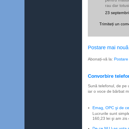
rau dar totus
23 septembri
Trimiteți un com
Postare mai nouă
Abonați-vă la:
Postare
Convorbire telefon
Sună telefonul, de pe 
iar o voce de bărbat m
Emag, OPC şi de ce 
Lucrurile sunt simpl
160,23 lei şi am zis
De ce NU l-aş vota