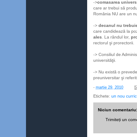
->
comasarea universi
care ar trebui să produ
România NU are un nu
->
decanul nu trebuie
care candidează la poz
ales
. La rândul lor,
pr
rectorul şi prorectorii.
-> Consiliul de Administ
universităţii.
-> Nu există o preveder
preuniversitar şi referi
-
martie 29, 2010
Etichete:
un nou curri
Niciun comentariu
Trimiteți un com