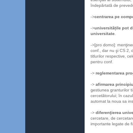
îndepărtată de preveder
->
centrarea pe comp
->
universitățile pot 
universitate
.
->[pro domo]: menţinere
conf., dar nu şi CS 2, 
titlurilor respective, 
pentru conf.
->
reglementarea pro
->
afirmarea principi
gestiunea granturilor ti
cercetătorului; în cazu
automat la noua sa inst
->
diferenţierea unive
cercetare, de cercetare
importante legate de f