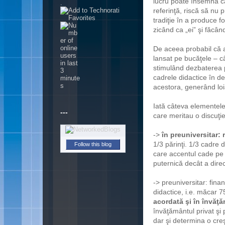
lucru poate însemna că
.
referinţă, riscă să n
tradiţie în a produce 
zicând ca „ei” şi făcând
De aceea probabil că ar 
lansat pe bucăţele – 
stimulând dezbaterea p
cadrele didactice în de
acestora, generând loi
Iată câteva elementele
---
care meritau o discuţi
->
în preuniversitar: 
1/3 părinţi. 1/3 cadre 
Follow this blog
care accentul cade pe
puternică decât a dire
-> preuniversitar: fina
didactice, i.e. măcar 7
acordată şi în învăţă
învăţământul privat şi 
dar şi determina o creş