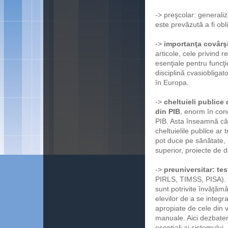
-> preşcolar: generaliz
este prevăzută a fi obli
->
importanţa covârşit
articole, cele privind r
esenţiale pentru funcţi
disciplină cvasiobligat
în Europa.
->
cheltuieli publice
din PIB
, enorm în cond
PIB. Asta înseamnă că,
cheltuielile publice ar
pot duce pe sănătate, a
superior, proiecte de d
->
preuniversitar: tes
PIRLS, TIMSS, PISA). Î
sunt potrivite învăţăm
elevilor de a se integra
apropiate de cele din 
manuale. Aici dezbatere
esenţiali ai sistemului,