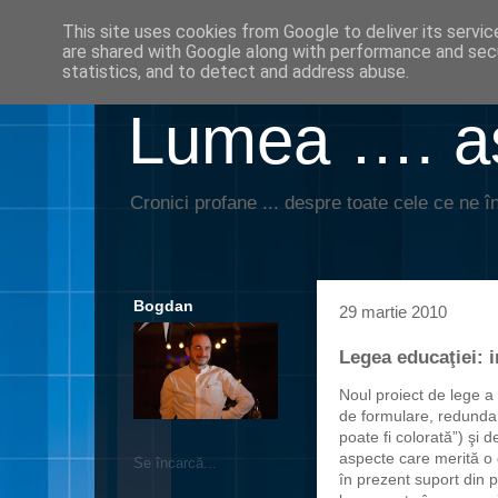
This site uses cookies from Google to deliver its servic
are shared with Google along with performance and secu
statistics, and to detect and address abuse.
Lumea …. aş
Cronici profane ... despre toate cele ce ne în
Bogdan
29 martie 2010
Legea educaţiei: i
Noul proiect de lege a
de formulare, redundan
poate fi colorată”) şi 
aspecte care merită o d
Se încarcă...
în prezent suport din p