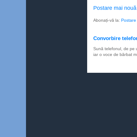
Postare mai nouă
Abonați-vă la:
Postare
Convorbire telefon
Sună telefonul, de pe 
iar o voce de bărbat m