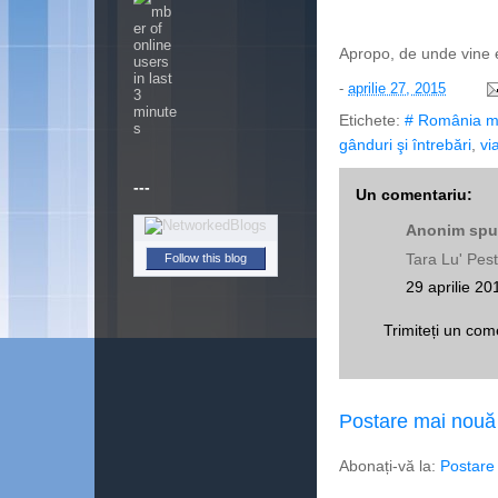
Apropo, de unde vine e
-
aprilie 27, 2015
Etichete:
# România m
gânduri şi întrebări
,
vi
---
Un comentariu:
Anonim spun
Tara Lu' Pest
Follow this blog
29 aprilie 20
Trimiteți un com
Postare mai nouă
Abonați-vă la:
Postare