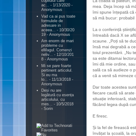
La coadă la pateuri, î
copilului care
ac...
- 1/13/2020
-
mea. Deja încep să mă
Anonymous
îmi spune înțepată că
Vad ca ai pus toate
să mă bucur: probabil su
formulele de
adresare in
La o conferință științif
aceea...
- 10/30/20
19
- Anonymous
întreabă dacă X se află
scaune. „Poți să te d
Am enorm de mari
probleme cu
însă mai degrabă a cer
eMagul. Comenzi
toiul prezentării. „Nu
neliv...
- 12/10/201
sa este ditamai lectorul
8
- Anonymous
îmi dă mie ordine, sau 
Mi se pare foarte
sală ca să audieze o p
pertinent articolul.
Si eu ma
că a venit să mimeze c
lo...
- 11/13/2018
-
Anonymous
Dar toate acestea sunt 
Deși nu are
fiecare caută să arate
legătură cu esența
situație inferioară, sta
articolului, cu
mes...
- 10/5/2018
făcând legea după cum
- Sorin
E firesc.
.
Și la fel de firească e
învățat la școală, la or