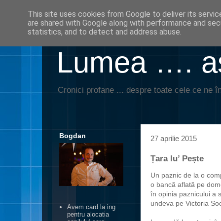
This site uses cookies from Google to deliver its servic
are shared with Google along with performance and secu
statistics, and to detect and address abuse.
Lumea …. aş
Cronici profane ... despre toate cele ce ne în
Bogdan
27 aprilie 2015
Țara lu’ Pește
Un paznic de la o comp
o bancă aflată pe domen
în opinia paznicului a 
undeva pe Victoria Soci
Avem card la ing
pentru alocatia