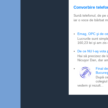
Convorbire telefon
Sună telefonul, de pe 
iar o voce de bărbat m
Emag, OPC şi de ce 
Lucrurile sunt simpl
160,23 lei şi am zis
De ce NU l-aş vota
Hai să precizez de l
Nicuşor Dan, dar am
Final d
Bucureş
După ce
colegiul
vedem şi rezult...