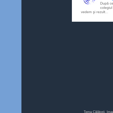
După ce
colegiul
vedem şi rezult...
Tema Călătorii. Ima