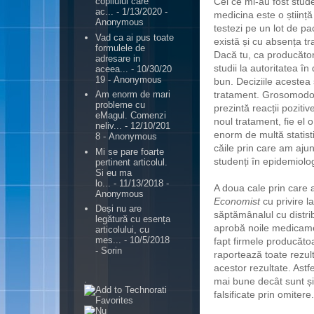
Cei ce mi-au fost stude
copilului care
ac...
- 1/13/2020
-
medicina este o știință
Anonymous
testezi pe un lot de pa
Vad ca ai pus toate
există și cu absența tr
formulele de
Dacă tu, ca producător,
adresare in
studii la autoritatea î
aceea...
- 10/30/20
19
- Anonymous
bun. Deciziile acestea 
tratament. Grosomodo:
Am enorm de mari
probleme cu
prezintă reacții poziti
eMagul. Comenzi
noul tratament, fie el 
neliv...
- 12/10/201
enorm de multă statisti
8
- Anonymous
căile prin care am ajun
Mi se pare foarte
studenți în epidemiolo
pertinent articolul.
Si eu ma
lo...
- 11/13/2018
-
A doua cale prin care 
Anonymous
Economist
cu privire l
Deși nu are
săptămânalul cu distri
legătură cu esența
aprobă noile medicame
articolului, cu
mes...
- 10/5/2018
fapt firmele producăto
- Sorin
raportează toate rezult
acestor rezultate. Astfe
.
mai bune decât sunt și
falsificate prin omitere.