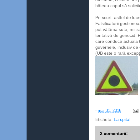
băteau capul să solicit
Pe scurt: astfel de luc
Falsificatorii gestion
pot vătăma sute, mii sa
tentativă de genocid.
care conduce actuala t
guvernele, inclusiv de 
(UB este o rară excepți
-
mai 31, 2016
Etichete:
La spital
2 comentarii: