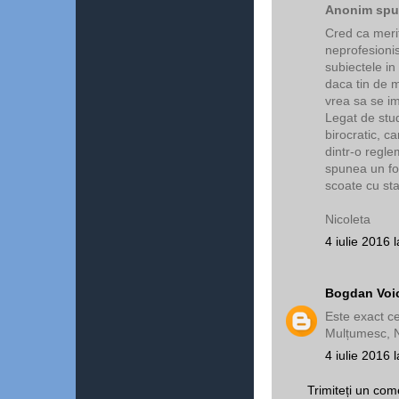
Anonim spun
Cred ca merit
neprofesioni
subiectele in
daca tin de m
vrea sa se i
Legat de stud
birocratic, c
dintr-o regl
spunea un fos
scoate cu stat
Nicoleta
4 iulie 2016 
Bogdan Voi
Este exact c
Mulțumesc, N
4 iulie 2016 
Trimiteți un com