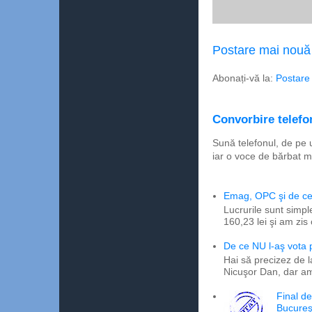
Postare mai nouă
Abonați-vă la:
Postare
Convorbire telefon
Sună telefonul, de pe 
iar o voce de bărbat m
Emag, OPC şi de ce 
Lucrurile sunt simpl
160,23 lei şi am zis
De ce NU l-aş vota
Hai să precizez de l
Nicuşor Dan, dar am
Final d
Bucureş