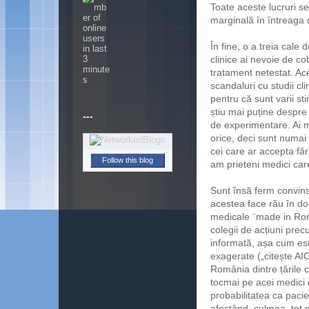
Toate aceste lucruri se
marginală în întreaga d
În fine, o a treia cale 
clinice ai nevoie de c
tratament netestat. Ac
scandaluri cu studii cl
pentru că sunt varii st
știu mai puține despre
---
de experimentare. Ai m
orice, deci sunt numai 
cei care ar accepta fără
Follow this blog
am prieteni medici care
Sunt însă ferm convins 
acestea face rău în dou
medicale ¨made in Roma
colegii de acțiuni precu
informată, așa cum es
exagerate („citește A
România dintre țările cr
tocmai pe acei medici 
probabilitatea ca pacie
afectând, culmea, tot p