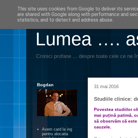
This site uses cookies from Google to deliver its servic
are shared with Google along with performance and secu
statistics, and to detect and address abuse.
Lumea …. aş
Cronici profane ... despre toate cele ce ne în
Bogdan
31 mai 2016
Studiile clinice: 
Povestea studiilor cl
mai puțină patimă, c
să observăm că este 
cauzele.
Avem card la ing
pentru alocatia