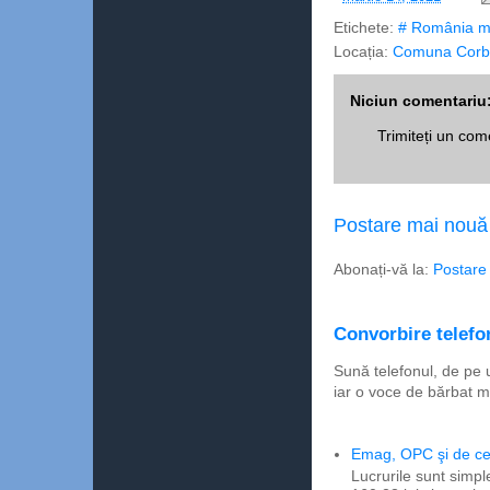
Etichete:
# România m
Locația:
Comuna Corb
Niciun comentariu
Trimiteți un com
Postare mai nouă
Abonați-vă la:
Postare
Convorbire telefon
Sună telefonul, de pe 
iar o voce de bărbat m
Emag, OPC şi de ce 
Lucrurile sunt simpl