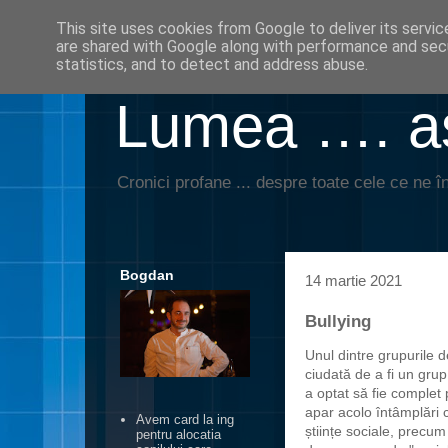
This site uses cookies from Google to deliver its servic
are shared with Google along with performance and secu
statistics, and to detect and address abuse.
Lumea …. aş
Cronici profane ... despre toate cele ce ne în
Bogdan
14 martie 2021
Bullying
Unul dintre grupurile 
ciudată de a fi un gru
a optat să fie complet 
apar acolo întâmplări 
Avem card la ing
științe sociale, precum
pentru alocatia