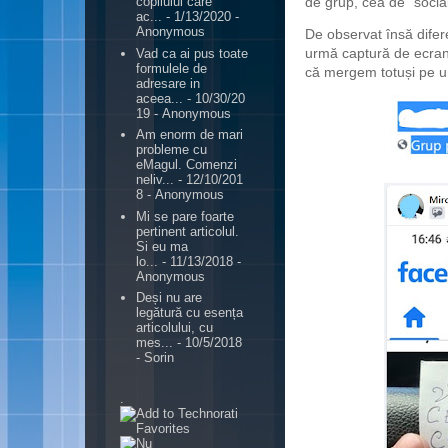
de grup, cea de "soci
copilului care
ac...
- 1/13/2020
-
Anonymous
De observat însă difer
urmă captură de ecran 
Vad ca ai pus toate
formulele de
că mergem totuși pe u
adresare in
aceea...
- 10/30/20
19
- Anonymous
Am enorm de mari
probleme cu
eMagul. Comenzi
neliv...
- 12/10/201
8
- Anonymous
Mi se pare foarte
pertinent articolul.
Si eu ma
lo...
- 11/13/2018
-
Anonymous
Deși nu are
legătură cu esența
articolului, cu
mes...
- 10/5/2018
- Sorin
.