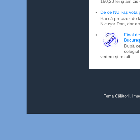
160,23 lei şi am zis
De ce NU l-aş vota
Hai să precizez de l
Nicuşor Dan, dar am
Final d
Bucureş
După ce
colegiul
vedem şi rezult...
Tema Călătorii. Ima